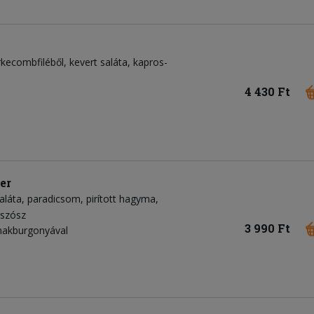
rkecombfiléből
kevert saláta
kapros-
4 430 Ft
er
aláta
paradicsom
pirított hagyma
szósz
3 990 Ft
nakburgonyával