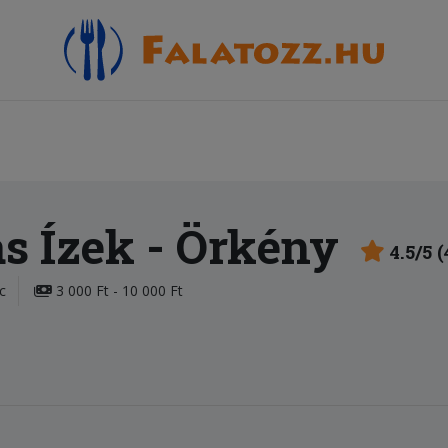
s Ízek
- Örkény
4.5/5 
c
3 000 Ft - 10 000 Ft