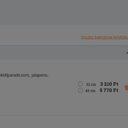
összes kategória kinyitás
oktélparadicsom
jalapeno
3 210 Ft
32 cm
5 770 Ft
45 cm