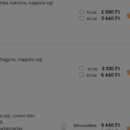
omba
kukorica
trappista sajt
2 990 Ft
32 cm
5 440 Ft
45 cm
lahagyma
trappista sajt
3 330 Ft
32 cm
6 440 Ft
45 cm
ta sajt, cordon bleu
l,
9 440 Ft
kétszemélyes
tartármártás