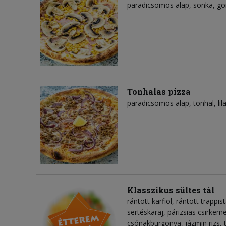
paradicsomos alap
sonka
g
Tonhalas pizza
paradicsomos alap
tonhal
li
Klasszikus sültes tál
rántott karfiol, rántott trappis
sertéskaraj, párizsias csirkemel
csónakburgonya, jázmin rizs, 