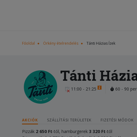
Főoldal
Örkény ételrendelés
Tánti Házias Ízek
Tánti Házia
11:00 - 21:25
60 - 90 per
AKCIÓK
SZÁLLÍTÁSI TERÜLETEK
FIZETÉSI MÓDOK
Pizzák
2 650 Ft
-tól, hamburgerek
3 320
Ft
-tól