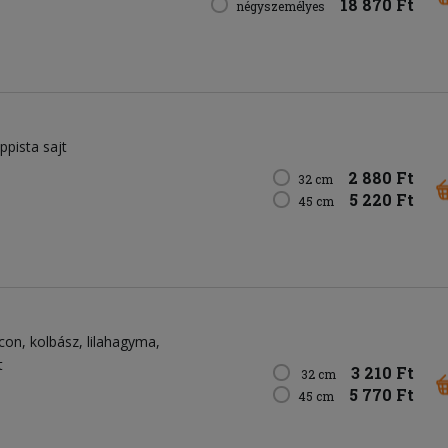
18 870 Ft
négyszemélyes
appista sajt
2 880 Ft
32 cm
5 220 Ft
45 cm
con
kolbász
lilahagyma
t
3 210 Ft
32 cm
5 770 Ft
45 cm