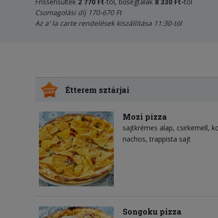
Frissensültek
2 770 Ft
-tól, bőségtálak
8 330 Ft-
tól
Csomagolási díj 170-670 Ft
Az a' la carte rendelések kiszállítása 11:30-tól
Étterem sztárjai
Mozi pizza
sajtkrémes alap
csirkemell
k
nachos
trappista sajt
Songoku pizza