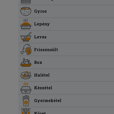
Gyros
Lepény
Leves
Frissensült
Box
Halétel
Készétel
Gyermekétel
Köret