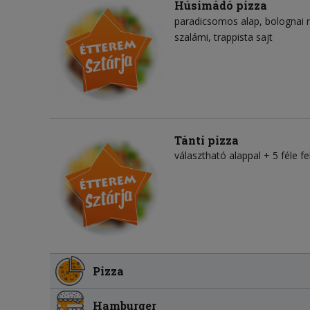
Húsimádó pizza
paradicsomos alap
bolognai 
szalámi
trappista sajt
Tánti pizza
választható alappal + 5 féle fel
Pizza
Hamburger