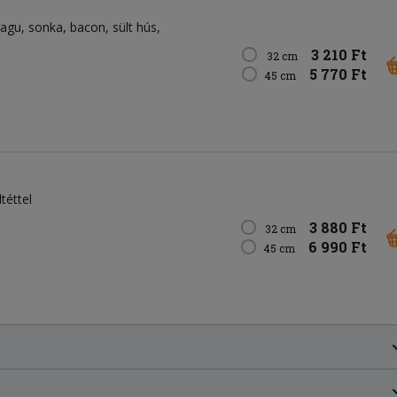
ragu
sonka
bacon
sült hús
3 210 Ft
32 cm
5 770 Ft
45 cm
téttel
3 880 Ft
32 cm
6 990 Ft
45 cm