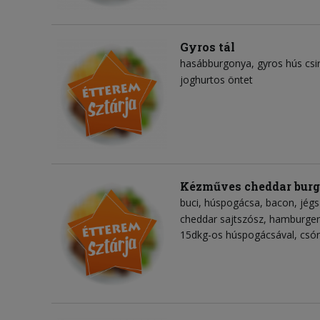
Gyros tál
hasábburgonya
gyros hús csi
joghurtos öntet
Kézműves cheddar burg
buci
húspogácsa
bacon
jégs
cheddar sajtszósz
hamburger
15dkg-os húspogácsával, csó