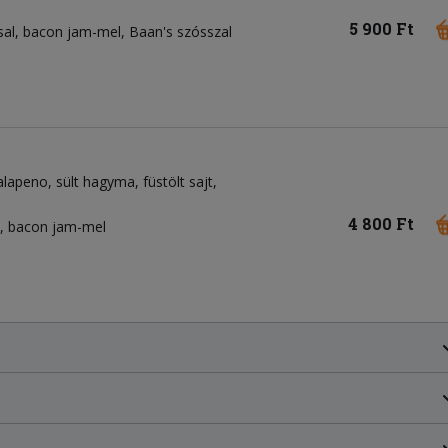
5 900 Ft
sal, bacon jam-mel, Baan's szósszal
alapeno
sült hagyma
füstölt sajt
4 800 Ft
l, bacon jam-mel