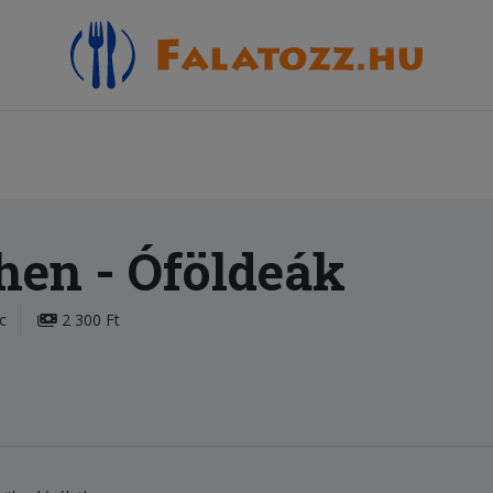
chen
- Óföldeák
c
2 300 Ft