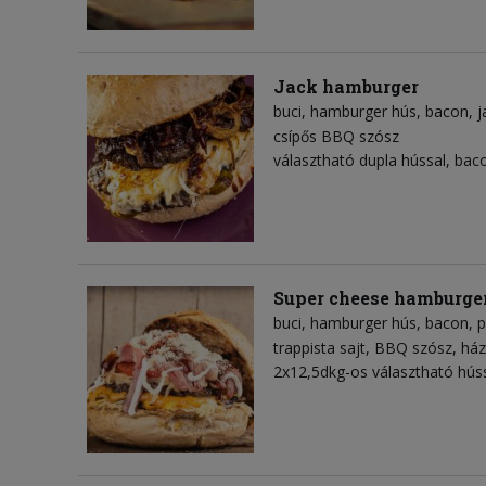
Jack hamburger
buci
hamburger hús
bacon
j
csípős BBQ szósz
választható dupla hússal, ba
Super cheese hamburge
buci
hamburger hús
bacon
p
trappista sajt
BBQ szósz
ház
2x12,5dkg-os választható hús