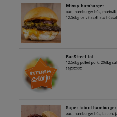
Missy hamburger
buci
hamburger hús
marinált
12,5dkg-os választható hússal
BacStreet tál
12,5dkg pulled pork, 20dkg sü
sajtszósz
Super hibrid hamburger
buci
hamburger hús
bacon
j