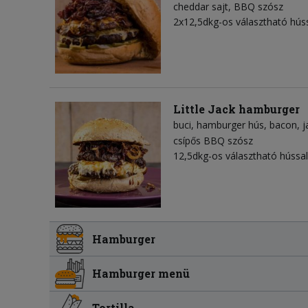
cheddar sajt
BBQ szósz
2x12,5dkg-os választható hús
Little Jack hamburger
buci
hamburger hús
bacon
j
csípős BBQ szósz
12,5dkg-os választható hússa
Hamburger
Hamburger menü
Tortilla