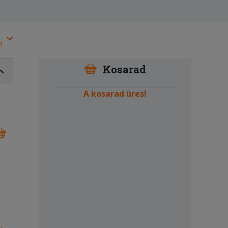
a
Kosarad
A kosarad üres!