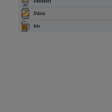
Desszert
Üdítő
Sör