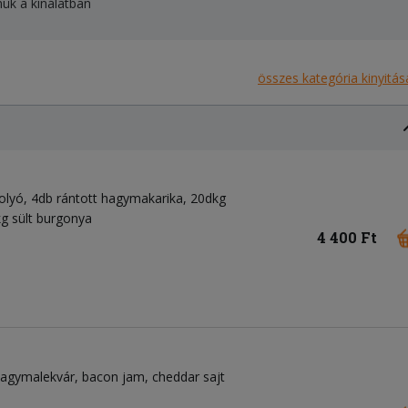
ük a kínálatban
összes kategória kinyitás
golyó, 4db rántott hagymakarika, 20dkg
g sült burgonya
4 400 Ft
agymalekvár
bacon jam
cheddar sajt