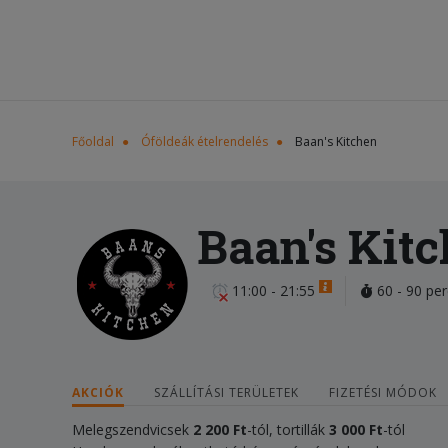
Főoldal
Óföldeák ételrendelés
Baan's Kitchen
Baan's Kit
11:00 - 21:55
60 - 90 per
AKCIÓK
SZÁLLÍTÁSI TERÜLETEK
FIZETÉSI MÓDOK
Melegszendvicsek
2 200 Ft
-tól, tortillák
3 000
Ft
-tól