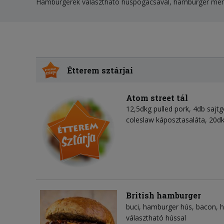
Hamburgerek választható húspogácsával, hamburger men
Étterem sztárjai
Atom street tál
12,5dkg pulled pork, 4db sajt
coleslaw káposztasaláta, 20dk
British hamburger
buci
hamburger hús
bacon
h
választható hússal