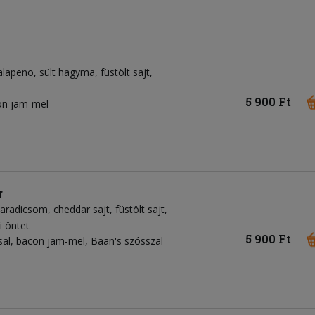
alapeno
sült hagyma
füstölt sajt
5 900 Ft
con jam-mel
r
aradicsom
cheddar sajt
füstölt sajt
i öntet
5 900 Ft
sal, bacon jam-mel, Baan's szósszal