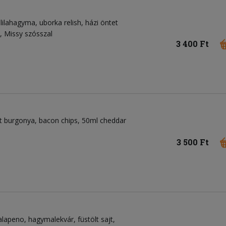
 lilahagyma
uborka relish
házi öntet
, Missy szósszal
3 400 Ft
lt burgonya, bacon chips, 50ml cheddar
3 500 Ft
alapeno
hagymalekvár
füstölt sajt