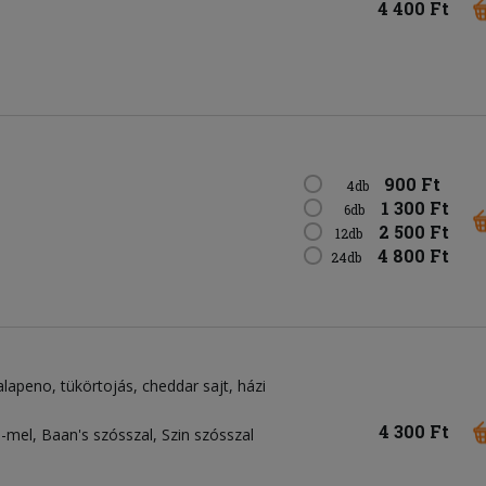
4 400 Ft
900 Ft
4db
1 300 Ft
6db
2 500 Ft
12db
4 800 Ft
24db
alapeno
tükörtojás
cheddar sajt
házi
4 300 Ft
-mel, Baan's szósszal, Szin szósszal