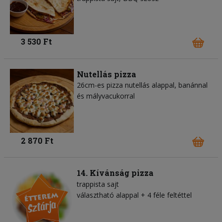
3 530 Ft
Nutellás pizza
26cm-es pizza nutellás alappal, banánnal
és mályvacukorral
2 870 Ft
14. Kívánság pizza
trappista sajt
választható alappal + 4 féle feltéttel