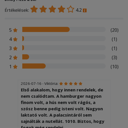
4.2
Értékelések:
5
(20)
4
(1)
3
(1)
2
(3)
1
(10)
2026-07-16 - Viktória:
Első alakalom, hogy innen rendelek, de
nem csalódtam. A hamburger nagyon
finom volt, a hús nem volt rágós, a
szósz benne pedig isteni volt. Nagyon
laktató volt. A palacsintáról sem
sajnálták a nutellát. 1010. Biztos, hogy
fogok még rendelni.