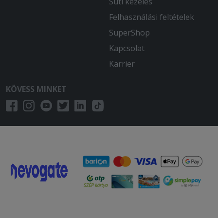
Süti kezelés
2025-08-06 - Renata:
Nagyon sok idő a ki szállitás sajnos
Felhasználási feltételek
.Maga az ètterem kínálat nagyon finom
SuperShop
és változatos.
Kapcsolat
2025-07-24 - Éva:
Karrier
Gyors házhoz szállítás finom pizza
KÖVESS MINKET
2025-07-11 - Andrea:
olivabogyó helyett capribogyó került a
pizzára es a kifizetett 1 liter fanta
helyett kaptam 2x 250 ml es üvegeset.
átverve érzem magam
2025-06-20 - Attila:
120 perces kiszállitás és nemis azt
hozták amit rendeltem
2025-06-20 - Imre:
Két és fél órát kellett várni, a gyros