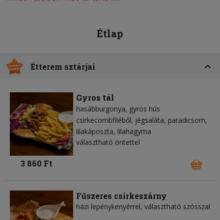
Étlap
Étterem sztárjai
Gyros tál
hasábburgonya
gyros hús
csirkecombfiléből
jégsaláta
paradicsom
lilakáposzta
lilahagyma
választható öntettel
3 860 Ft
Fűszeres csirkeszárny
házi lepénykenyérrel, választható szósszal