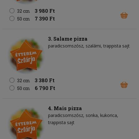
3 980 Ft
32 cm
7 390 Ft
50 cm
3. Salame pizza
paradicsomszósz
szalámi
trappista sajt
3 380 Ft
32 cm
6 790 Ft
50 cm
4. Mais pizza
paradicsomszósz
sonka
kukorica
trappista sajt