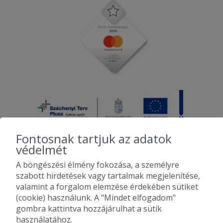
hideg volt...
2025-06-20 - János:
Soha többet nem rendelek innen.
Fontosnak tartjuk az adatok
védelmét
A böngészési élmény fokozása, a személyre
2010-2026 Copyright - Falatozz.hu - Diston-line Kft.
szabott hirdetések vagy tartalmak megjelenítése,
valamint a forgalom elemzése érdekében sütiket
Pizza, gyros, hamburger, menük kedvező áron, egy helyen az összes
(cookie) használunk. A "Mindet elfogadom"
étterem ajánlata.
gombra kattintva hozzájárulhat a sütik
használatához.