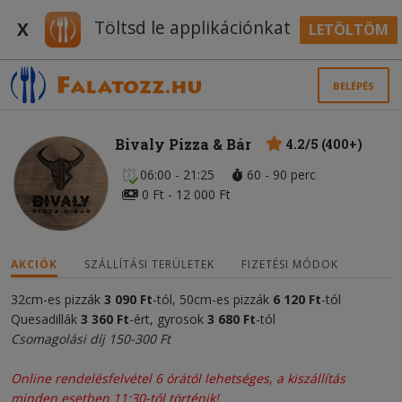
Töltsd le applikációnkat
X
LETÖLTÖM
BELÉPÉS
Bivaly Pizza & Bár
4.2/5 (400+)
06:00 - 21:25
60 - 90 perc
0 Ft - 12 000 Ft
AKCIÓK
SZÁLLÍTÁSI TERÜLETEK
FIZETÉSI MÓDOK
32cm-es pizzák
3 09
0
Ft
-tól, 50cm-es pizzák
6 12
0
Ft
-tól
Quesadillák
3 360 Ft
-ért, gyrosok
3 680 Ft
-tól
Csomagolási díj 150-300 Ft
Online rendelésfelvétel 6 órától lehetséges, a kiszállítás
minden esetben 11:30-tól történik!