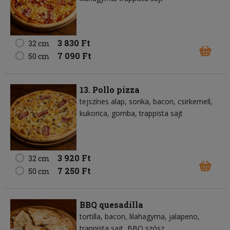
3 830 Ft
32 cm
7 090 Ft
50 cm
13. Pollo pizza
tejszínes alap
sonka
bacon
csirkemell
kukorica
gomba
trappista sajt
3 920 Ft
32 cm
7 250 Ft
50 cm
BBQ quesadilla
tortilla
bacon
lilahagyma
jalapeno
trappista sajt
BBQ szósz