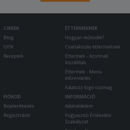
Nagyon elkeseredetten írok.Többször
rendeltünk már tőletek és eddig
minden nagyon finom volt, de a mai
napon sehogy nem jött össze egy 2 fős
CIKKEK
ÉTTERMEKNEK
tál elkészítése 2x.Az elsőnél lemaradt a
rántott sajt és a szósz, ez még
Blog
Hogyan működik?
hagyján,de minden kemény és nyers
GYIK
Csatlakozás éttermeknek
volt, panír kritikán aluli.Kaptunk egy
Receptek
Éttermek - Azonnali
másik tálat amin már minden rajta volt
kiszállítás
szerencsére, viszont a rántott dolgok
fele nem volt megint megsütve
Éttermek - Menü
rendesen, ízetlen volt.Ilyen száraz
előrendelés
cigánypecsenyét sem ettem
Falatozz logó csomag
még.Örültünk volna egy finom ebédnek
megint.
FIÓKOD
INFORMÁCIÓ
Bejelentkezés
Adatvédelem
2025-08-22 - Judit:
A palacsinta gumis volt. Ajándék 1 db
Regisztráció
Fogyasztói Értékelési
palacsinta? Ne már. Most komolyan.
Szabályzat