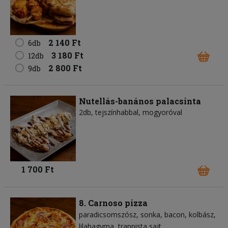
2 140 Ft
6db
3 180 Ft
12db
2 800 Ft
9db
Nutellás-banános palacsinta
2db, tejszínhabbal, mogyoróval
1 700 Ft
8. Carnoso pizza
paradicsomszósz
sonka
bacon
kolbász
lilahagyma
trappista sajt