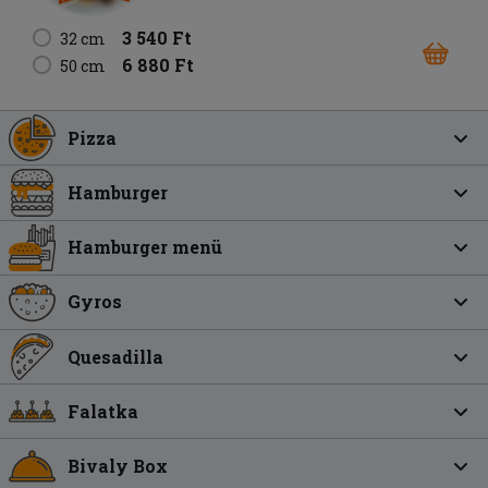
3 540 Ft
32 cm
6 880 Ft
50 cm
Pizza
Hamburger
Hamburger menü
Gyros
Quesadilla
Falatka
Bivaly Box