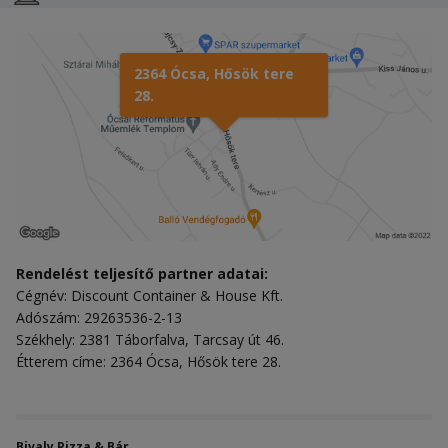
2364 Ócsa, Hősök tere
28.
Rendelést teljesítő partner adatai:
Cégnév: Discount Container & House Kft.
Adószám: 29263536-2-13
Székhely: 2381 Táborfalva, Tarcsay út 46.
Étterem címe: 2364 Ócsa, Hősök tere 28.
Bivaly Pizza & Bár