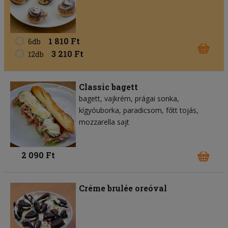
1 810 Ft
6db
3 210 Ft
12db
Classic bagett
bagett
vajkrém
prágai sonka
kígyóuborka
paradicsom
főtt tojás
mozzarella sajt
2 090 Ft
Créme brulée oreóval