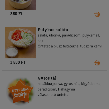
850 Ft
Pulykás saláta
saláta
uborka
paradicsom
pulykamell
sajt
Öntetet a plusz feltéteknél tudsz rá kérni!
1 550 Ft
Gyros tál
hasábburgonya
gyros hús
kígyóuborka
paradicsom
lilahagyma
választható öntettel