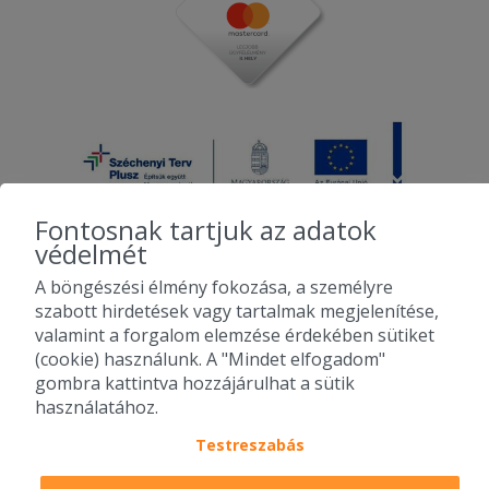
Fontosnak tartjuk az adatok
védelmét
A böngészési élmény fokozása, a személyre
2010-2026 Copyright - Falatozz.hu - Diston-line Kft.
szabott hirdetések vagy tartalmak megjelenítése,
valamint a forgalom elemzése érdekében sütiket
Pizza, gyros, hamburger, menük kedvező áron, egy helyen az összes
(cookie) használunk. A "Mindet elfogadom"
étterem ajánlata.
gombra kattintva hozzájárulhat a sütik
használatához.
Testreszabás