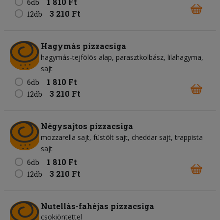
1 810 Ft
6db
3 210 Ft
12db
Hagymás pizzacsiga
hagymás-tejfölös alap
parasztkolbász
lilahagyma
sajt
1 810 Ft
6db
3 210 Ft
12db
Négysajtos pizzacsiga
mozzarella sajt
füstölt sajt
cheddar sajt
trappista
sajt
1 810 Ft
6db
3 210 Ft
12db
Nutellás-fahéjas pizzacsiga
csokiöntettel