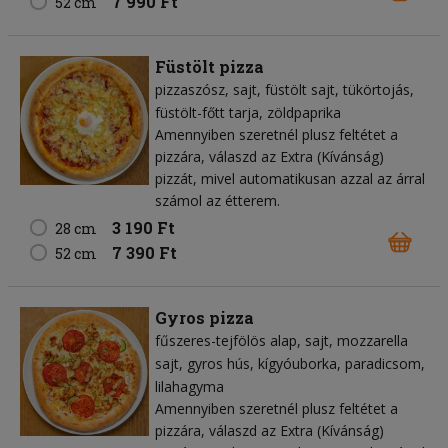
7 990 Ft
52 cm
Füstölt pizza
pizzaszósz
sajt
füstölt sajt
tükörtojás
füstölt-főtt tarja
zöldpaprika
Amennyiben szeretnél plusz feltétet a
pizzára, válaszd az Extra (Kívánság)
pizzát, mivel automatikusan azzal az árral
számol az étterem.
3 190 Ft
28 cm
7 390 Ft
52 cm
Gyros pizza
fűszeres-tejfölös alap
sajt
mozzarella
sajt
gyros hús
kígyóuborka
paradicsom
lilahagyma
Amennyiben szeretnél plusz feltétet a
pizzára, válaszd az Extra (Kívánság)