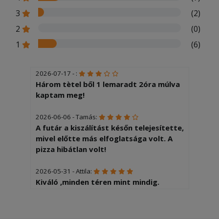
3
(2)
2
(0)
1
(6)
2026-07-17 - :
Három tètel ből 1 lemaradt 2óra múlva
kaptam meg!
2026-06-06 - Tamás:
A futár a kiszálítást későn telejesítette,
mivel előtte más elfoglatsága volt. A
pizza hibátlan volt!
2026-05-31 - Attila:
Kiváló ,minden téren mint mindig.
2026-05-10 - Henrietta:
Későn kaptam a pizzát, későn kaptam a