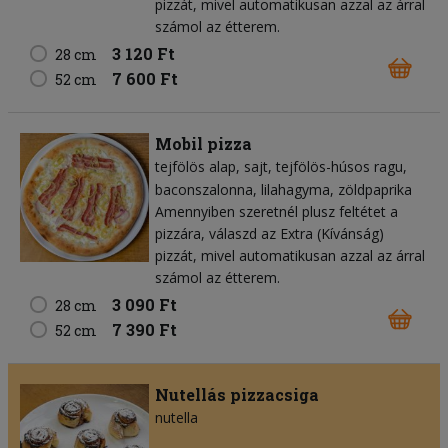
pizzát, mivel automatikusan azzal az árral
számol az étterem.
3 120 Ft
28 cm
7 600 Ft
52 cm
Mobil pizza
tejfölös alap
sajt
tejfölös-húsos ragu
baconszalonna
lilahagyma
zöldpaprika
Amennyiben szeretnél plusz feltétet a
pizzára, válaszd az Extra (Kívánság)
pizzát, mivel automatikusan azzal az árral
számol az étterem.
3 090 Ft
28 cm
7 390 Ft
52 cm
Nutellás pizzacsiga
nutella