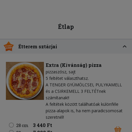
Étlap
Étterem sztárjai
Extra (Kívánság) pizza
pizzaszósz
sajt
5 feltétet választhatsz.
A TENGER GYÜMÖLCSEI, PULYKAMELL
és a CSIRKEMELL 3 FELTÉTnek
számítanak!!
A feltétek között találhatóak különféle
pizza-alapok is, ha nem paradicsomosat
szeretnél!
3 440 Ft
28 cm