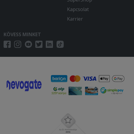
2025-07-05 - Sára:
Nem volt megsütve a pizza. Nyers volt
Kapcsolat
a tészta belseje.
Karrier
2025-06-09 - :
KÖVESS MINKET
Többször rendeltünk már innen.
Legutóbb ananászos pizza is volt... az
ananász ehetetlen volt rajta. A tészta
egyre vékonyabb Ahogy felszeletelem
és elveszem a szeletet, a tartalma
pereg le mert nincs ami alul tartaná