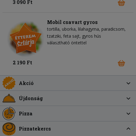
3 090 Ft
Mobil csavart gyros
tortilla
uborka
lilahagyma
paradicsom
tzatziki
feta sajt
gyros hús
választható öntettel
2 190 Ft
Akció
Újdonság
Pizza
Pizzatekercs