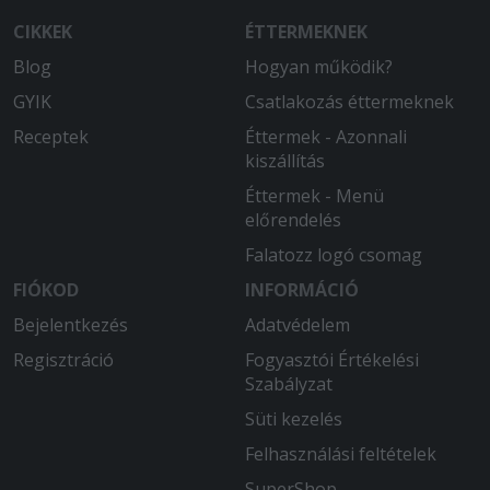
2025-08-18 - Zsolt:
CIKKEK
ÉTTERMEKNEK
Jó árérték arányú pizza.
Blog
Hogyan működik?
2025-08-13 - Lajos:
GYIK
Csatlakozás éttermeknek
A 8ezer ftos árhoz képest egy papir
vékony tésztát küldtek ki és szinte alig
Receptek
Éttermek - Azonnali
volt rajta feltét a lehető legrosszabb
kiszállítás
pont....
Éttermek - Menü
előrendelés
2025-07-12 - Tibor:
Több mint 2 órát vártunk a pizzára,
Falatozz logó csomag
azután kaptunk 3 állott, hideg pizzát...
FIÓKOD
INFORMÁCIÓ
Bejelentkezés
Adatvédelem
2025-07-10 - Takácsné:
A szállítás majdnem másfél óra volt és a
Regisztráció
Fogyasztói Értékelési
pizza is kihűlt volt.
Szabályzat
Süti kezelés
2025-07-06 - :
Friss volt a pizza,finom.
Felhasználási feltételek
SuperShop