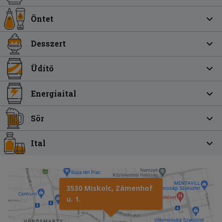
Öntet
Desszert
Üdítő
Energiaital
Sör
Ital
3530 Miskolc, Zámenhof
u. 1.