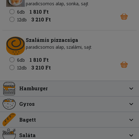
paradicsomos alap
sonka
sajt
1 810 Ft
6db
3 210 Ft
12db
Szalámis pizzacsiga
paradicsomos alap
szalámi
sajt
1 810 Ft
6db
3 210 Ft
12db
Hamburger
Gyros
Bagett
Saláta