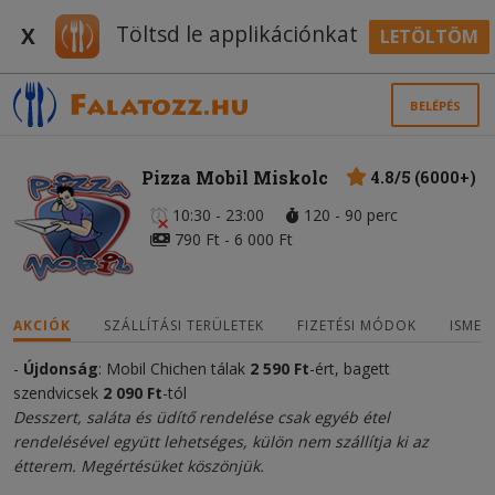
Töltsd le applikációnkat
X
LETÖLTÖM
BELÉPÉS
Pizza Mobil Miskolc
4.8/5 (6000+)
10:30 - 23:00
120 - 90 perc
790 Ft - 6 000 Ft
AKCIÓK
SZÁLLÍTÁSI TERÜLETEK
FIZETÉSI MÓDOK
ISMER
-
Újdonság
: Mobil Chichen tálak
2 590
Ft
-ért, bagett
szendvicsek
2 090 Ft
-tól
Desszert, saláta és üdítő rendelése csak egyéb étel
rendelésével együtt lehetséges, külön nem szállítja ki az
étterem. Megértésüket köszönjük.