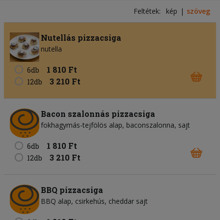
Feltétek:
kép
szöveg
Nutellás pizzacsiga
nutella
1 810 Ft
6db
3 210 Ft
12db
Bacon szalonnás pizzacsiga
fokhagymás-tejfölös alap
baconszalonna
sajt
1 810 Ft
6db
3 210 Ft
12db
BBQ pizzacsiga
BBQ alap
csirkehús
cheddar sajt