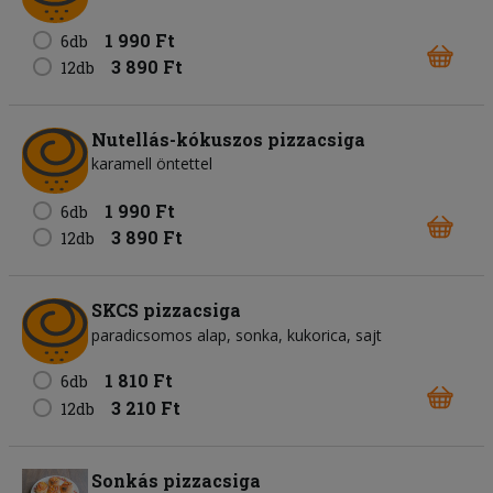
1 990 Ft
6db
3 890 Ft
12db
Nutellás-kókuszos pizzacsiga
karamell öntettel
1 990 Ft
6db
3 890 Ft
12db
SKCS pizzacsiga
paradicsomos alap
sonka
kukorica
sajt
1 810 Ft
6db
3 210 Ft
12db
Sonkás pizzacsiga