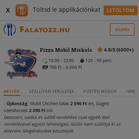
Töltsd le applikációnkat
X
LETÖLTÖM
BELÉPÉS
Pizza Mobil Miskolc
4.8/5 (6000+)
10:30 - 23:00
120 - 90 perc
790 Ft - 6 000 Ft
AKCIÓK
SZÁLLÍTÁSI TERÜLETEK
FIZETÉSI MÓDOK
ISMER
-
Újdonság
: Mobil Chichen tálak
2 590
Ft
-ért, bagett
szendvicsek
2 090 Ft
-tól
Desszert, saláta és üdítő rendelése csak egyéb étel
rendelésével együtt lehetséges, külön nem szállítja ki az
étterem. Megértésüket köszönjük.