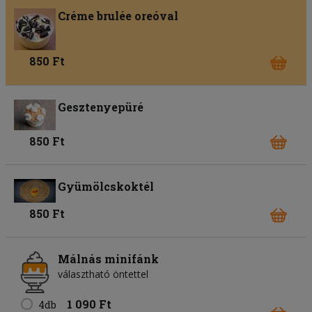
Créme brulée oreóval
850 Ft
Gesztenyepüré
850 Ft
Gyümölcskoktél
850 Ft
Málnás minifánk
választható öntettel
1 090 Ft
4db