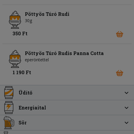
Pöttyös Túró Rudi
30g
350 Ft
Pöttyös Túró Rudis Panna Cotta
eperöntettel
1 190 Ft
Üdítő
Energiaital
Sör