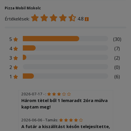
Pizza Mobil Miskolc
4.8
Értékelések:
5
(30)
4
(7)
3
(2)
2
(0)
1
(6)
2026-07-17 - :
Három tètel ből 1 lemaradt 2óra múlva
kaptam meg!
2026-06-06 - Tamás:
A futár a kiszálítást későn telejesítette,