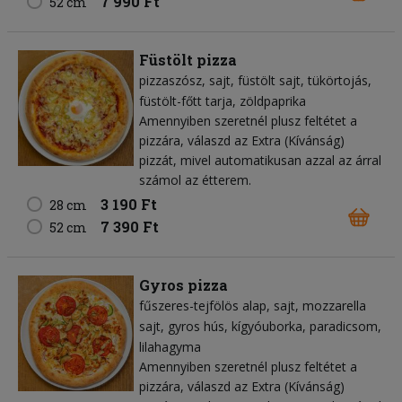
7 990 Ft
52 cm
Füstölt pizza
pizzaszósz
sajt
füstölt sajt
tükörtojás
füstölt-főtt tarja
zöldpaprika
Amennyiben szeretnél plusz feltétet a
pizzára, válaszd az Extra (Kívánság)
pizzát, mivel automatikusan azzal az árral
számol az étterem.
3 190 Ft
28 cm
7 390 Ft
52 cm
Gyros pizza
fűszeres-tejfölös alap
sajt
mozzarella
sajt
gyros hús
kígyóuborka
paradicsom
lilahagyma
Amennyiben szeretnél plusz feltétet a
pizzára, válaszd az Extra (Kívánság)