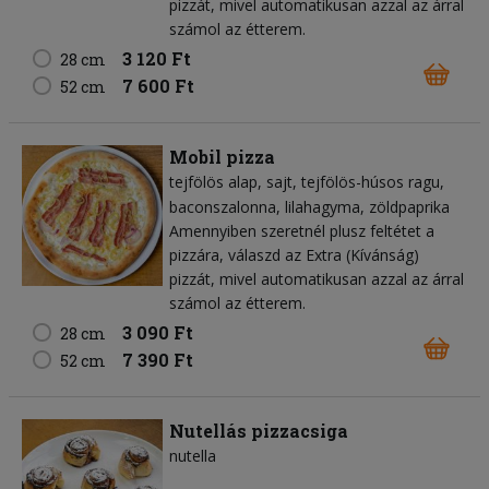
pizzát, mivel automatikusan azzal az árral
számol az étterem.
3 120 Ft
28 cm
7 600 Ft
52 cm
Mobil pizza
tejfölös alap
sajt
tejfölös-húsos ragu
baconszalonna
lilahagyma
zöldpaprika
Amennyiben szeretnél plusz feltétet a
pizzára, válaszd az Extra (Kívánság)
pizzát, mivel automatikusan azzal az árral
számol az étterem.
3 090 Ft
28 cm
7 390 Ft
52 cm
Nutellás pizzacsiga
nutella