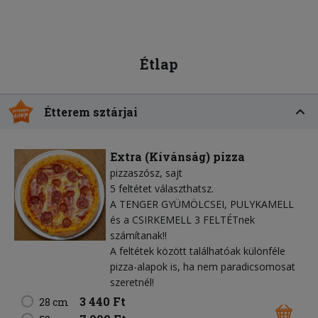
Étlap
Étterem sztárjai
Extra (Kívánság) pizza
pizzaszósz
sajt
5 feltétet választhatsz.
A TENGER GYÜMÖLCSEI, PULYKAMELL
és a CSIRKEMELL 3 FELTÉTnek
számítanak!!
A feltétek között találhatóak különféle
pizza-alapok is, ha nem paradicsomosat
szeretnél!
3 440 Ft
28 cm