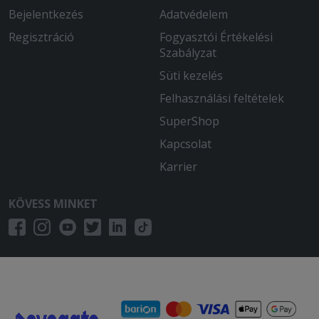
Bejelentkezés
Adatvédelem
2025-07-10 - Takácsné:
A szállítás majdnem másfél óra volt és a
Regisztráció
Fogyasztói Értékelési
pizza is kihűlt volt.
Szabályzat
Süti kezelés
2025-07-06 - :
Friss volt a pizza,finom.
Felhasználási feltételek
SuperShop
2025-07-05 - Sára:
Nem volt megsütve a pizza. Nyers volt
Kapcsolat
a tészta belseje.
Karrier
2025-06-09 - :
KÖVESS MINKET
Többször rendeltünk már innen.
Legutóbb ananászos pizza is volt... az
ananász ehetetlen volt rajta. A tészta
egyre vékonyabb Ahogy felszeletelem
és elveszem a szeletet, a tartalma
pereg le mert nincs ami alul tartaná