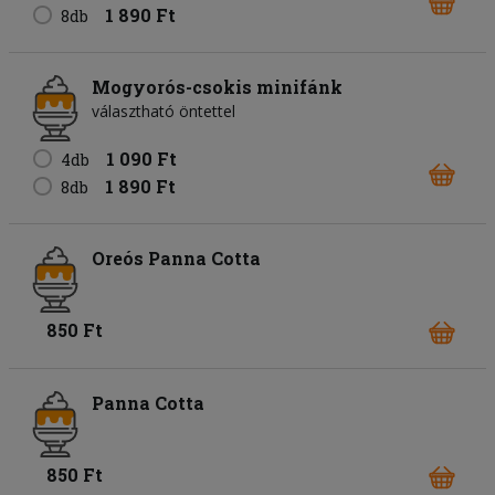
1 890 Ft
8db
Mogyorós-csokis minifánk
választható öntettel
1 090 Ft
4db
1 890 Ft
8db
Oreós Panna Cotta
850 Ft
Panna Cotta
850 Ft