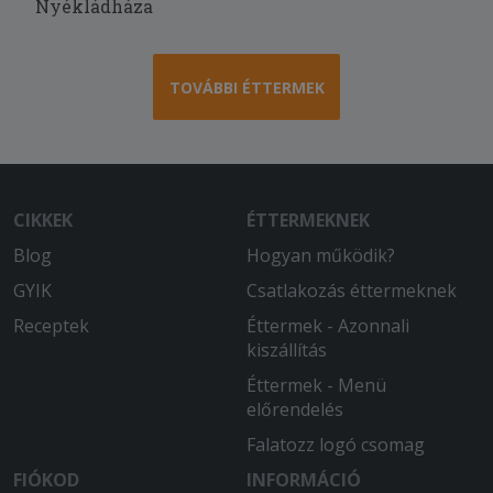
Mondanám hogy tökéletes, mert az.
Nyékládháza
gyors szállítás. ahogy kértem! Az
árából picit faragni és egy mindennapi
menü lenne. de így is pipa!
TOVÁBBI ÉTTERMEK
2025-11-23 - Beatrix:
Minden rendben volt.
2025-08-18 - Zsolt:
CIKKEK
ÉTTERMEKNEK
Jó árérték arányú pizza.
Blog
Hogyan működik?
2025-08-13 - Lajos:
GYIK
Csatlakozás éttermeknek
A 8ezer ftos árhoz képest egy papir
vékony tésztát küldtek ki és szinte alig
Receptek
Éttermek - Azonnali
volt rajta feltét a lehető legrosszabb
kiszállítás
pont....
Éttermek - Menü
előrendelés
2025-07-12 - Tibor:
Több mint 2 órát vártunk a pizzára,
Falatozz logó csomag
azután kaptunk 3 állott, hideg pizzát...
FIÓKOD
INFORMÁCIÓ