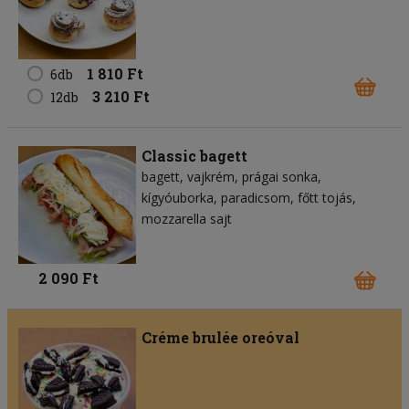
1 810 Ft
6db
3 210 Ft
12db
Classic bagett
bagett
vajkrém
prágai sonka
kígyóuborka
paradicsom
főtt tojás
mozzarella sajt
2 090 Ft
Créme brulée oreóval