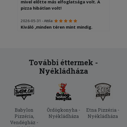
mivel előtte más elfoglatsága volt. A
pizza hibátlan volt!
2026-05-31 - Attila:
Kiváló ,minden téren mint mindig.
2026-05-10 - Henrietta:
Későn kaptam a pizzát, későn kaptam a
visszaigazló emailt reklamáltam és
senki nem tudott semmiben segíteni
További éttermek -
szóval egy másik helyről rendeltem, de
Nyékládháza
persze ezt nem ugyanúgy ki kellett
fizetni! A futár pedig nem megfelelő
hangnemben beszélt!
2026-02-12 - Zsolt:
Picit égett volt az alja, de ettől
eltekintve finom volt.
Babylon
Ördögkonyha -
Etna Pizzéria -
Pizzéria,
Nyékládháza
Nyékládháza
2025-11-24 - Levi:
Vendégház -