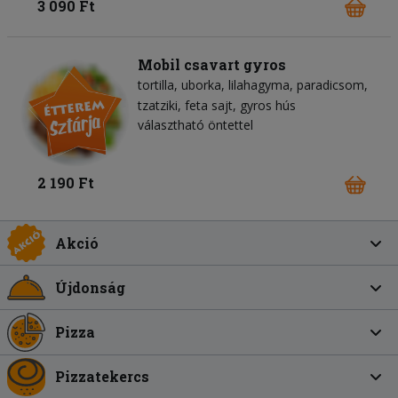
3 090 Ft
Mobil csavart gyros
tortilla
uborka
lilahagyma
paradicsom
tzatziki
feta sajt
gyros hús
választható öntettel
2 190 Ft
Akció
Újdonság
Pizza
Pizzatekercs