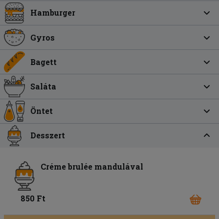
Hamburger
Gyros
Bagett
Saláta
Öntet
Desszert
Créme brulée mandulával
850 Ft