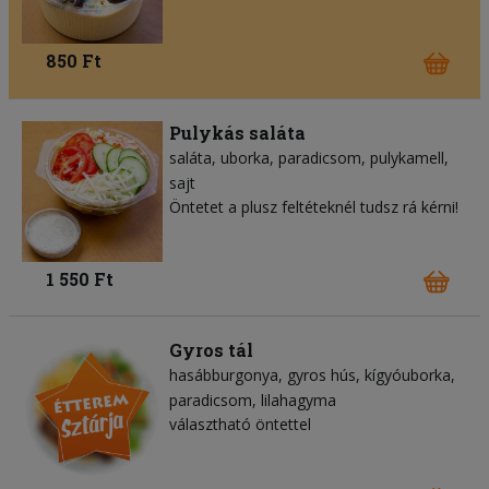
850 Ft
Pulykás saláta
saláta
uborka
paradicsom
pulykamell
sajt
Öntetet a plusz feltéteknél tudsz rá kérni!
1 550 Ft
Gyros tál
hasábburgonya
gyros hús
kígyóuborka
paradicsom
lilahagyma
választható öntettel