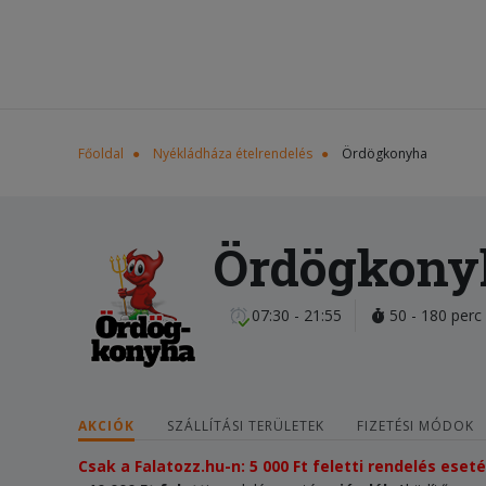
Főoldal
Nyékládháza ételrendelés
Ördögkonyha
Ördögkony
07:30 - 21:55
50 - 180 perc
AKCIÓK
SZÁLLÍTÁSI TERÜLETEK
FIZETÉSI MÓDOK
Csak a Falatozz.hu-n: 5 000 Ft feletti rendelés ese