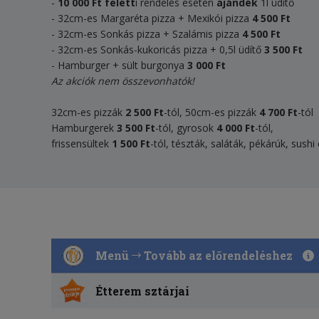
-
10 000 Ft felett
i rendelés esetén
ajándék
1l üdítő
- 32cm-es Margaréta pizza + Mexikói pizza
4 500 Ft
- 32cm-es Sonkás pizza + Szalámis pizza
4 500 Ft
- 32cm-es Sonkás-kukoricás pizza + 0,5l üdítő
3 500 Ft
- Hamburger + sült burgonya
3 000 Ft
Az akciók nem összevonhatók!
32cm-es pizzák
2 500 Ft
-tól, 50cm-es pizzák
4 700 Ft
-tól
Hamburgerek
3 500
Ft
-tól, gyrosok
4 000
Ft
-tól,
frissensültek
1 500 F
t
-tól, tészták, saláták, pékárúk, sush
Menü
Tovább az előrendeléshez
Étterem sztárjai