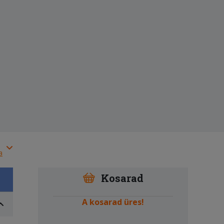
a
Kosarad
A kosarad üres!