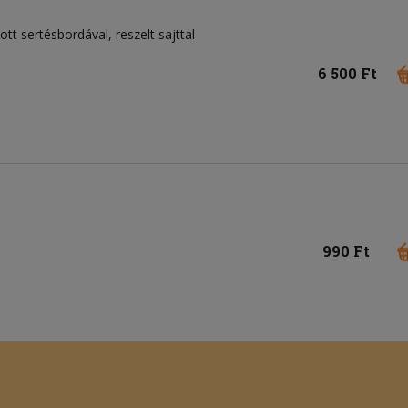
ott sertésbordával, reszelt sajttal
6 500 Ft
990 Ft