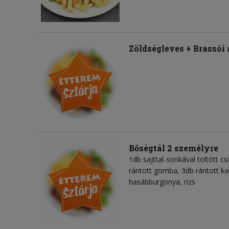
Zöldségleves + Brassói
Bőségtál 2 személyre
1db sajttal-sonkával töltött cs
rántott gomba, 3db rántott karf
hasábburgonya, rizs