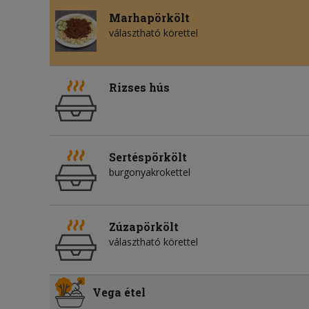
Marhapörkölt
választható körettel
Rizses hús
Sertéspörkölt
burgonyakrokettel
Zúzapörkölt
választható körettel
Vega étel