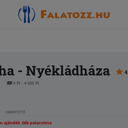
ha
- Nyékládháza
4
0 Ft - 4 000 Ft
ISMERTETŐ
tén ajándék 2db palacsinta