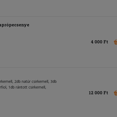
 aprópecsenye
4 000 Ft
irkemell, 2db natúr csirkemell, 3db
iol, 1db rántott csirkemell,
12 000 Ft