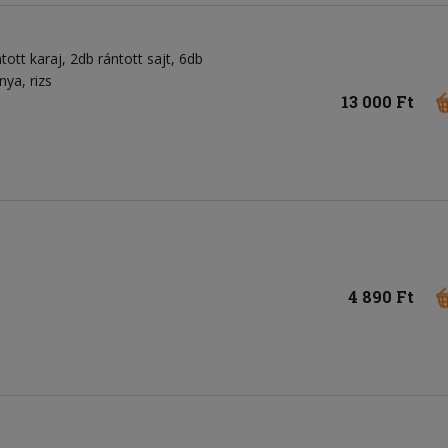
tott karaj, 2db rántott sajt, 6db
nya, rizs
13 000 Ft
4 890 Ft