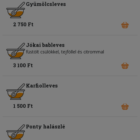
Gyümölcsleves
2 750 Ft
Jókai bableves
füstölt csülökkel, tejföllel és citrommal
3 100 Ft
Karfiolleves
1 500 Ft
Ponty halászlé