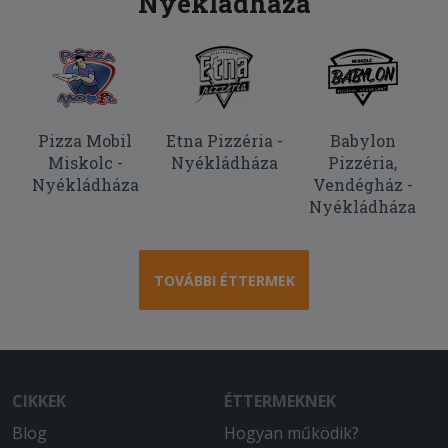
Nyékládháza
Pizza Mobil
Etna Pizzéria -
Babylon
Miskolc -
Nyékládháza
Pizzéria,
Nyékládháza
Vendégház -
Nyékládháza
TOVÁBBI ÉTTERMEK
CIKKEK
ÉTTERMEKNEK
Blog
Hogyan működik?