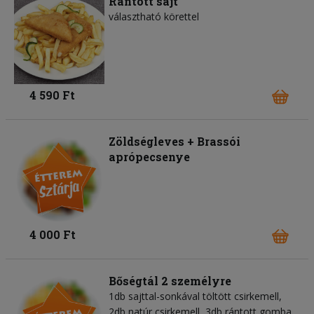
Rántott sajt
választható körettel
4 590 Ft
Zöldségleves + Brassói
aprópecsenye
4 000 Ft
Bőségtál 2 személyre
1db sajttal-sonkával töltött csirkemell,
2db natúr csirkemell, 3db rántott gomba,