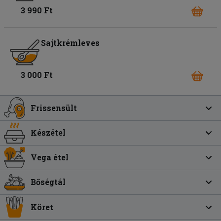
3 990 Ft
Sajtkrémleves
3 000 Ft
Frissensült
Készétel
Vega étel
Bőségtál
Köret