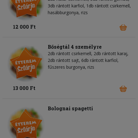
3db rántott karfiol, 1db rántott csirkemell,
hasábburgonya, rizs
12 000 Ft
Bőségtál 4 személyre
2db rántott csirkemell, 2db rántott karaj,
2db rántott sajt, 6db rántott karfiol,
fűszeres burgonya, rizs
13 000 Ft
Bolognai spagetti