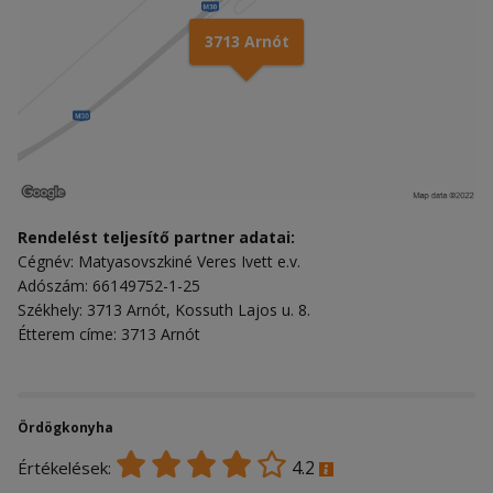
3713 Arnót
Rendelést teljesítő partner adatai:
Cégnév: Matyasovszkiné Veres Ivett e.v.
Adószám: 66149752-1-25
Székhely: 3713 Arnót, Kossuth Lajos u. 8.
Étterem címe: 3713 Arnót
Ördögkonyha
4.2
Értékelések: