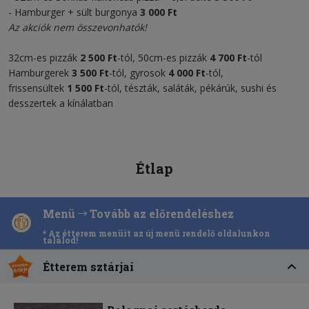
- Hamburger + sült burgonya
3 000 Ft
Az akciók nem összevonhatók!
32cm-es pizzák
2 500 Ft
-tól, 50cm-es pizzák
4 700 Ft
-tól
Hamburgerek
3 500
Ft
-tól, gyrosok
4 000
Ft
-tól,
frissensültek
1 500 F
t
-tól, tészták, saláták, pékárúk, sushi és
desszertek a kínálatban
Étlap
Menü
Tovább az előrendeléshez
* Az étterem menüit az új menü rendelő oldalunkon
találod!
Étterem sztárjai