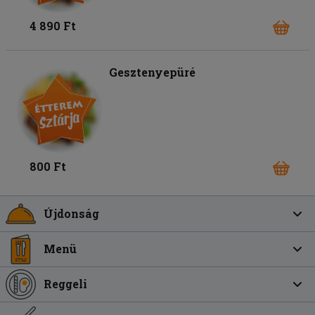
4 890 Ft
Gesztenyepüré
800 Ft
Újdonság
Menü
Reggeli