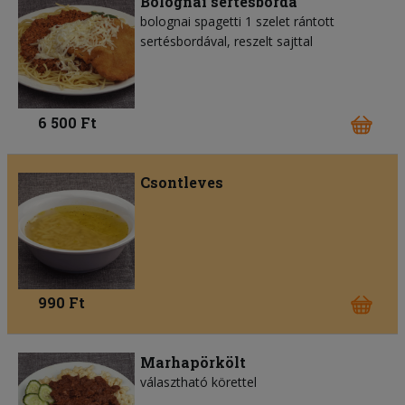
Bolognai sertésborda
bolognai spagetti 1 szelet rántott
sertésbordával, reszelt sajttal
6 500 Ft
Csontleves
990 Ft
Marhapörkölt
választható körettel