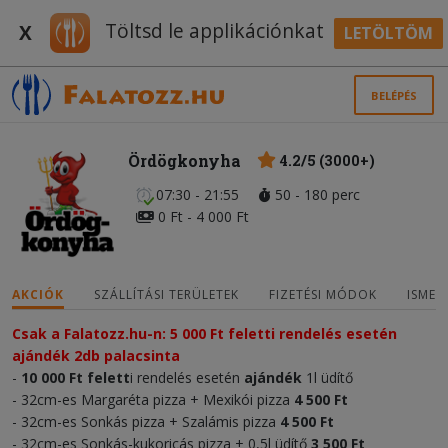
Töltsd le applikációnkat
X
LETÖLTÖM
BELÉPÉS
Ördögkonyha
4.2/5 (3000+)
07:30 - 21:55
50 - 180 perc
0 Ft - 4 000 Ft
AKCIÓK
SZÁLLÍTÁSI TERÜLETEK
FIZETÉSI MÓDOK
ISMER
Csak a Falatozz.hu-n: 5 000 Ft feletti rendelés esetén
ajándék 2db palacsinta
-
10 000 Ft felett
i rendelés esetén
ajándék
1l üdítő
- 32cm-es Margaréta pizza + Mexikói pizza
4 500 Ft
- 32cm-es Sonkás pizza + Szalámis pizza
4 500 Ft
- 32cm-es Sonkás-kukoricás pizza + 0,5l üdítő
3 500 Ft