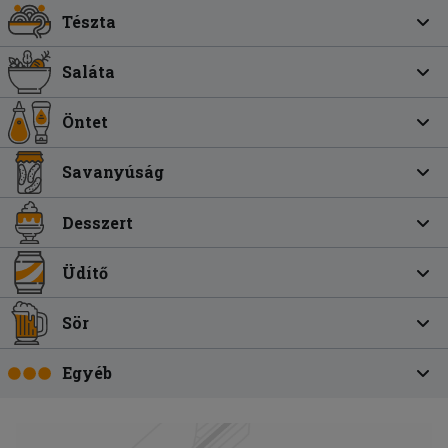
Tészta
Saláta
Öntet
Savanyúság
Desszert
Üdítő
Sör
Egyéb