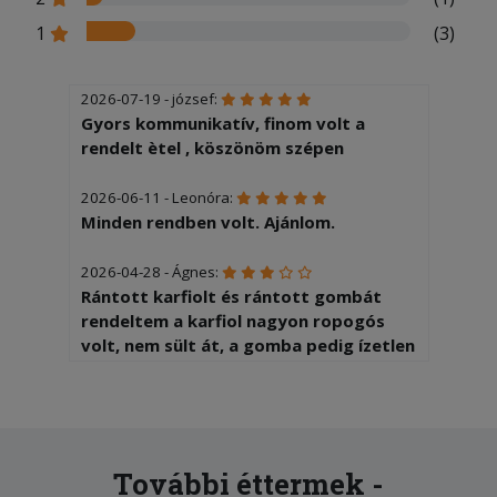
1
(3)
2026-07-19 - józsef:
Gyors kommunikatív, finom volt a
rendelt ètel , köszönöm szépen
2026-06-11 - Leonóra:
Minden rendben volt. Ajánlom.
2026-04-28 - Ágnes:
Rántott karfiolt és rántott gombát
rendeltem a karfiol nagyon ropogós
volt, nem sült át, a gomba pedig ízetlen
volt, bőven kellett sózni, szószozni.
2026-03-01 - Csaba:
Baromi nagy adagot kaptam, ami
ráadásul nagyon finom is volt.
További éttermek -