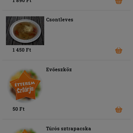
1 890 Ft
Csontleves
1 450 Ft
Evőeszköz
50 Ft
Túrós sztrapacska