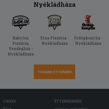
Nyékládháza
2026-01-16 - Gyula:
A kiszállítás nagyon gyors volt. Az étel
a megszokott magyaros ízvilágot
tükrözte.
2025-09-05 - Anna:
Minden rendben volt, hamar ki is
Babylon
Etna Pizzéria -
Ördögkonyha -
szállították. Meleg volt az étel és finom
Pizzéria,
Nyékládháza
Nyékládháza
is. Köszönjük
Vendégház -
Nyékládháza
2025-08-29 - Anikó:
Tehetetlenül rossz volt a főzelék, iiszta
rántás, tök alig! A vagdalt hideg, rágós
TOVÁBBI ÉTTERMEK
és íztelen, minden a kukában landolt.
Soha többé nem rendelek innen.
2025-08-19 - Margit:
Hideg volt minden étel !
CIKKEK
ÉTTERMEKNEK
2025-08-05 - Jánosné: