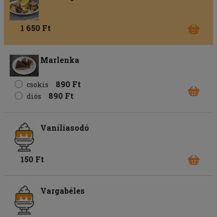
1 650 Ft
Marlenka
890 Ft
csokis
890 Ft
diós
Vaníliasodó
150 Ft
Vargabéles