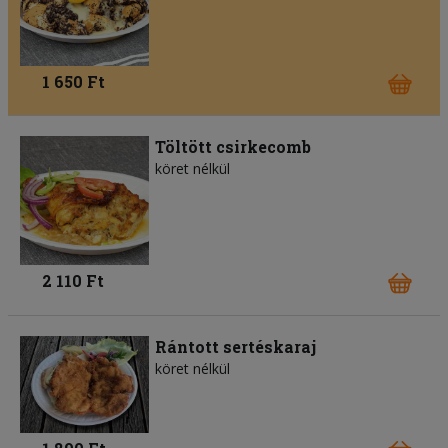
1 650 Ft
Töltött csirkecomb
köret nélkül
2 110 Ft
Rántott sertéskaraj
köret nélkül