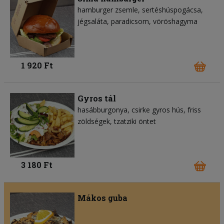
hamburger zsemle
sertéshúspogácsa
jégsaláta
paradicsom
vöröshagyma
1 920 Ft
Gyros tál
hasábburgonya
csirke gyros hús
friss
zöldségek
tzatziki öntet
3 180 Ft
Mákos guba