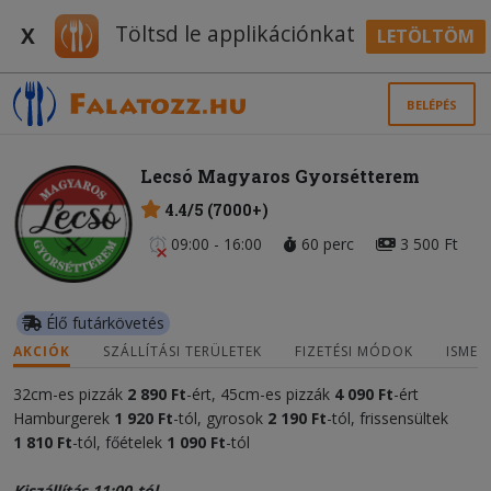
Töltsd le applikációnkat
X
LETÖLTÖM
BELÉPÉS
Lecsó Magyaros Gyorsétterem
4.4/5 (7000+)
09:00 - 16:00
60 perc
3 500 Ft
Élő futárkövetés
AKCIÓK
SZÁLLÍTÁSI TERÜLETEK
FIZETÉSI MÓDOK
ISMER
32cm-es pizzák
2 890 Ft
-ért, 45cm-es pizzák
4 090 Ft
-ért
Hamburgerek
1 920 Ft
-tól, gyrosok
2 190
Ft
-tól, frissensültek
1 810 Ft
-tól, főételek
1 090
Ft
-tól
Kiszállítás 11:00-tól.