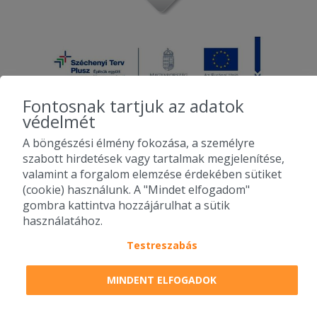
Fontosnak tartjuk az adatok
védelmét
A böngészési élmény fokozása, a személyre
2010-2026 Copyright - Falatozz.hu - Diston-line Kft.
szabott hirdetések vagy tartalmak megjelenítése,
valamint a forgalom elemzése érdekében sütiket
Pizza, gyros, hamburger, menük kedvező áron, egy helyen az összes
(cookie) használunk. A "Mindet elfogadom"
étterem ajánlata.
gombra kattintva hozzájárulhat a sütik
használatához.
Testreszabás
MINDENT ELFOGADOK