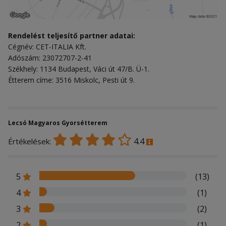
Rendelést teljesítő partner adatai:
Cégnév: CET-ITALIA Kft.
Adószám: 23072707-2-41
Székhely: 1134 Budapest, Váci út 47/B. Ü-1.
Étterem címe: 3516 Miskolc, Pesti út 9.
Lecsó Magyaros Gyorsétterem
4.4
Értékelések:
5
(13)
4
(1)
3
(2)
2
(1)