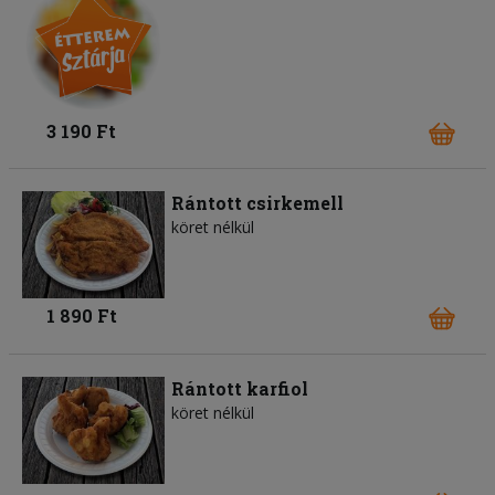
3 190 Ft
Rántott csirkemell
köret nélkül
1 890 Ft
Rántott karfiol
köret nélkül