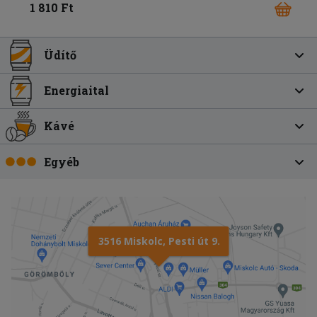
1 810 Ft
Üdítő
Energiaital
Kávé
Egyéb
3516 Miskolc, Pesti út 9.