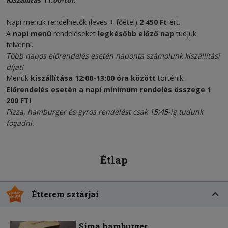
Napi menük rendelhetők (leves + főétel)
2 450 Ft
-ért.
A
napi menü
rendeléseket
legkésőbb előző nap
tudjuk
felvenni.
Több napos előrendelés esetén naponta számolunk kiszállítási
díjat!
Menük
kiszállítása 12:00-13:00 óra között
történik.
Előrendelés esetén a napi minimum rendelés összege 1
200 FT!
Pizza, hamburger és gyros rendelést csak 15:45-ig tudunk
fogadni.
Étlap
Étterem sztárjai
Sima hamburger