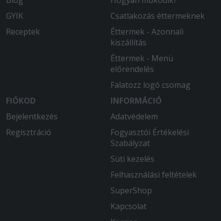
Blog
Hogyan működik?
Nekem eléggé zsíros volt a burgonya, a
GYIK
Csatlakozás éttermeknek
pizza tészta nem volt rendesen
megsütve. Ízre mind a kettő jó volt.
Receptek
Éttermek - Azonnali
kiszállítás
2025-07-07 - Tamás:
Éttermek - Menü
Rendben ment minden. Elégedett
előrendelés
voltam az étellel.
Falatozz logó csomag
FIÓKOD
INFORMÁCIÓ
Bejelentkezés
Adatvédelem
Regisztráció
Fogyasztói Értékelési
Szabályzat
Süti kezelés
Felhasználási feltételek
SuperShop
Kapcsolat