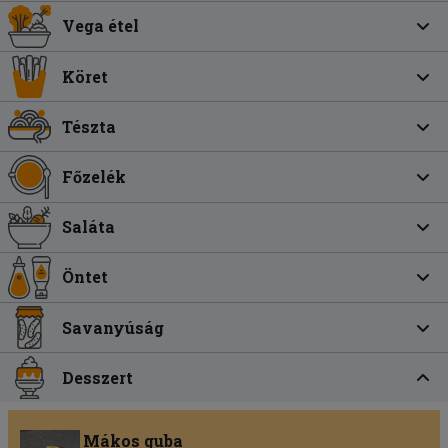
Vega étel
Köret
Tészta
Főzelék
Saláta
Öntet
Savanyúság
Desszert
Mákos guba