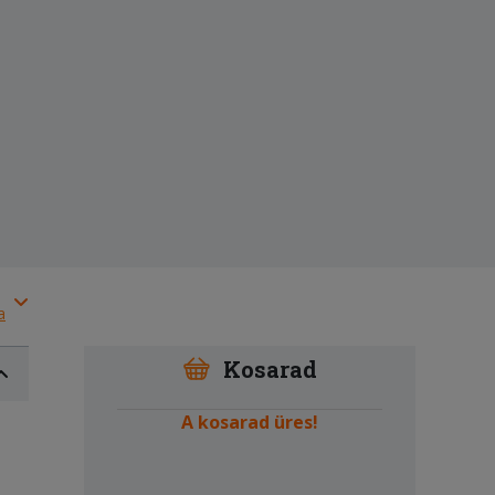
a
Kosarad
A kosarad üres!