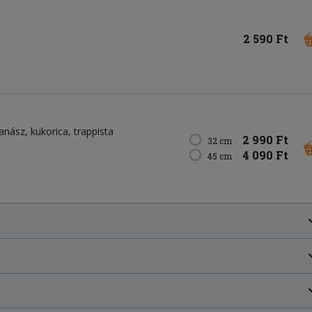
2 590 Ft
anász
kukorica
trappista
2 990 Ft
32 cm
4 090 Ft
45 cm