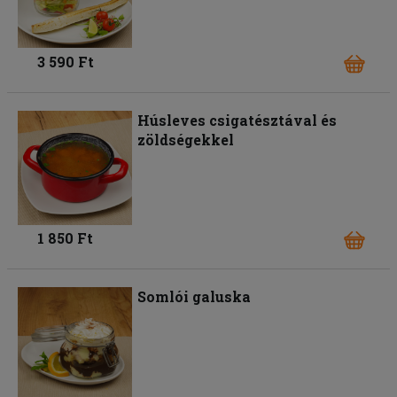
3 590 Ft
Húsleves csigatésztával és
zöldségekkel
1 850 Ft
Somlói galuska