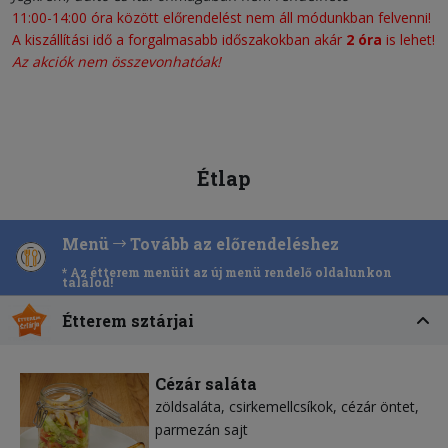
11:00-14:00 óra között előrendelést nem áll módunkban felvenni!
A kiszállítási idő a forgalmasabb időszakokban akár
2 óra
is lehet!
Az akciók nem összevonhatóak!
Étlap
Menü
Tovább az előrendeléshez
* Az étterem menüit az új menü rendelő oldalunkon
találod!
Étterem sztárjai
Cézár saláta
zöldsaláta
csirkemellcsíkok
cézár öntet
parmezán sajt