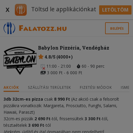
Töltsd le applikációnkat
X
LETÖLTÖM
BELÉPÉS
Babylon Pizzéria, Vendégház
4.8/5 (4000+)
11:00 - 21:00
60 - 90 perc
3 000 Ft - 6 000 Ft
AKCIÓK
SZÁLLÍTÁSI TERÜLETEK
FIZETÉSI MÓDOK
ISMER
3db 32cm-es pizza
csak
8 990 Ft
(Az akció csak a felsorolt
pizzákra vonatkozik: Margareta, Prosciutto, Funghi, Salami,
Hawaii, Paraszt)
32cm-es pizzák
2 690 Ft
-tól, frissensültek
3 300 Ft
-tól,
tésztaételek
3 690 Ft
-tól
Jégkrém, üdítő és ital önmagában nem rendelhető