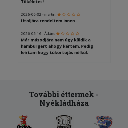
Tökéletes!
2026-06-02 - martin:
Utoljára rendeltem innen ....
2026-05-16 - Ádám:
Már másodjára nem úgy küldik a
hamburgert ahogy kértem. Pedig
leírtam hogy tükörtojás nélkül.
2026-03-08 - Germuska:
Megbízható minőség, gyors szállítás, jó
áron. Mindig tőlük rendelek.
2026-02-18 - András:
További éttermek -
Köszönjük nagyon finom volt!
Nyékládháza
2026-01-22 - Zoltán:
Finomak voltak a pizzák, mint mindig