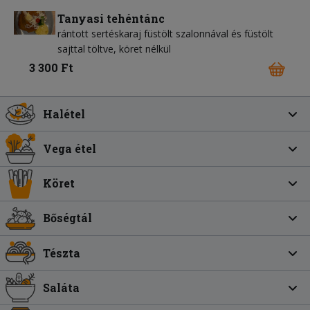
Tanyasi tehéntánc
rántott sertéskaraj füstölt szalonnával és füstölt
sajttal töltve, köret nélkül
3 300 Ft
Halétel
Vega étel
Köret
Bőségtál
Tészta
Saláta