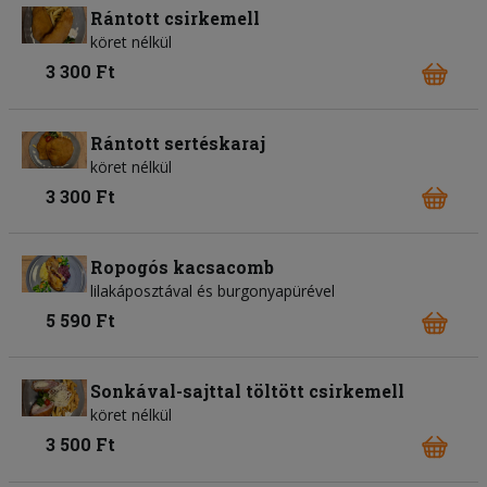
Rántott csirkemell
köret nélkül
3 300 Ft
Rántott sertéskaraj
köret nélkül
3 300 Ft
Ropogós kacsacomb
lilakáposztával és burgonyapürével
5 590 Ft
Sonkával-sajttal töltött csirkemell
köret nélkül
3 500 Ft