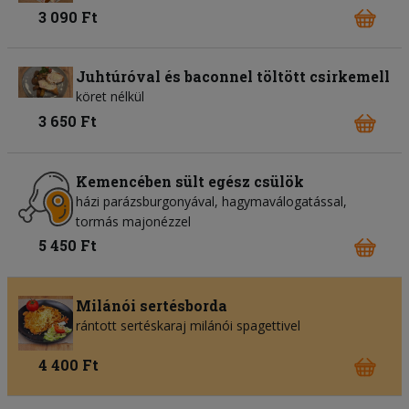
3 090 Ft
Juhtúróval és baconnel töltött csirkemell
köret nélkül
3 650 Ft
Kemencében sült egész csülök
házi parázsburgonyával, hagymaválogatással,
tormás majonézzel
5 450 Ft
Milánói sertésborda
rántott sertéskaraj milánói spagettivel
4 400 Ft