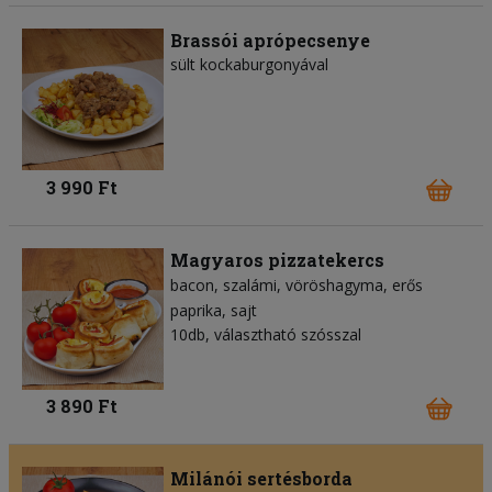
Brassói aprópecsenye
sült kockaburgonyával
3 990 Ft
Magyaros pizzatekercs
bacon
szalámi
vöröshagyma
erős
paprika
sajt
10db, választható szósszal
3 890 Ft
Milánói sertésborda