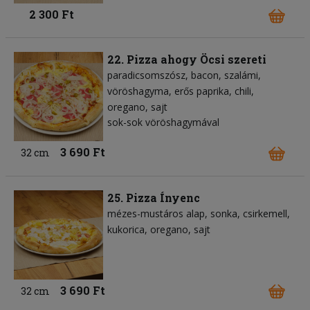
2 300 Ft
22. Pizza ahogy Öcsi szereti
paradicsomszósz
bacon
szalámi
vöröshagyma
erős paprika
chili
oregano
sajt
sok-sok vöröshagymával
3 690 Ft
32 cm
25. Pizza Ínyenc
mézes-mustáros alap
sonka
csirkemell
kukorica
oregano
sajt
3 690 Ft
32 cm