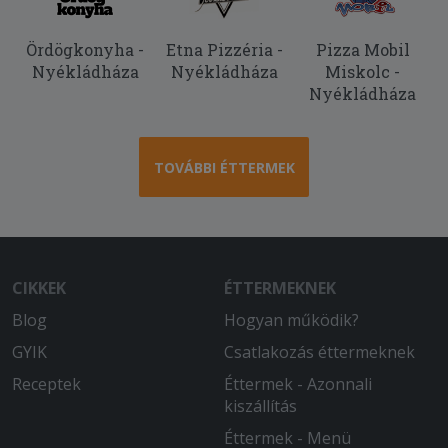
2025-10-29 - :
Nem csináltak meg amit kértem, így a
pizza nekem ehetetlen volt, 4000ft
Ördögkonyha -
Etna Pizzéria -
Pizza Mobil
kuka
Nyékládháza
Nyékládháza
Miskolc -
Nyékládháza
2025-09-17 - Zoltán:
Megszokotthoz képest és abszolút
értelemben is kritikán aluli minőség.
TOVÁBBI ÉTTERMEK
Hidegen érkezett az étel, a pizzán szó
szerint nem volt feltét, a pizzatekercs
kivétel nélkül odaégett volt.
2025-08-17 - Imréné:
CIKKEK
ÉTTERMEKNEK
Az étel finom, de a 3 óra várakozás az
túl sok.
Blog
Hogyan működik?
GYIK
Csatlakozás éttermeknek
2025-08-02 - Kota-Fazekas:
Mennyei volt minden étel Köszönjük
Receptek
Éttermek - Azonnali
kiszállítás
2025-07-12 - Zoltán:
Éttermek - Menü
Kiváló pizzákat kaptunk tőlük, mint