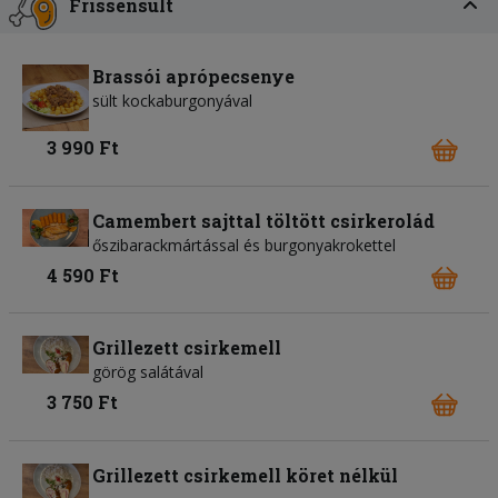
Frissensült
Brassói aprópecsenye
sült kockaburgonyával
3 990 Ft
Camembert sajttal töltött csirkerolád
őszibarackmártással és burgonyakrokettel
4 590 Ft
Grillezett csirkemell
görög salátával
3 750 Ft
Grillezett csirkemell köret nélkül