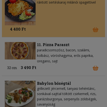
rántott sertéskaraj milánói spagettivel
4 400 Ft
11. Pizza Paraszt
paradicsomszósz
bacon
szalámi
kolbász
vöröshagyma
erős paprika
oregano
sajt
3 490 Ft
32 cm
Babylon bőségtál
grillezett jércemell, tanyasi tehéntánc,
sonkával-sajttal töltött csirkemell, rizs,
parázsburgonya, serpenyős zöldségek,
savanyúság