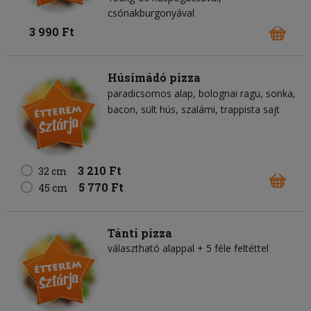
csónakburgonyával
3 990 Ft
Húsimádó pizza
paradicsomos alap
bolognai ragu
sonka
bacon
sült hús
szalámi
trappista sajt
3 210 Ft
32 cm
5 770 Ft
45 cm
Tánti pizza
választható alappal + 5 féle feltéttel