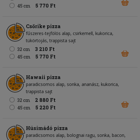
5 770 Ft
45 cm
Csőrike pizza
fűszeres-tejfölös alap
csirkemell
kukorica
tükörtojás
trappista sajt
3 210 Ft
32 cm
5 770 Ft
45 cm
Hawaii pizza
paradicsomos alap
sonka
ananász
kukorica
trappista sajt
2 880 Ft
32 cm
5 220 Ft
45 cm
Húsimádó pizza
paradicsomos alap
bolognai ragu
sonka
bacon