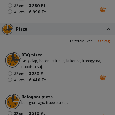
3 880 Ft
32 cm
6 990 Ft
45 cm
Pizza
Feltétek:
kép
szöveg
BBQ pizza
BBQ alap
bacon
sült hús
kukorica
lilahagyma
trappista sajt
3 330 Ft
32 cm
6 440 Ft
45 cm
Bolognai pizza
bolognai ragu
trappista sajt
3 210 Ft
32 cm