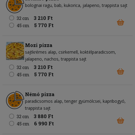
bolognai ragu
bab
kukorica
jalapeno
trappista sajt
3 210 Ft
32 cm
5 770 Ft
45 cm
Mozi pizza
sajtkrémes alap
csirkemell
koktélparadicsom
jalapeno
nachos
trappista sajt
3 210 Ft
32 cm
5 770 Ft
45 cm
Némó pizza
paradicsomos alap
tenger gyümölcsei
kapribogyó
trappista sajt
3 880 Ft
32 cm
6 990 Ft
45 cm