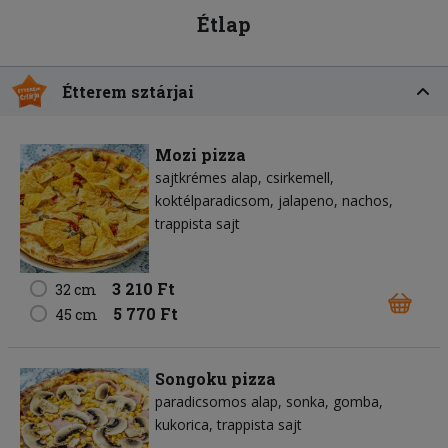
Étlap
Étterem sztárjai
Mozi pizza
sajtkrémes alap
csirkemell
koktélparadicsom
jalapeno
nachos
trappista sajt
3 210 Ft
32 cm
5 770 Ft
45 cm
Songoku pizza
paradicsomos alap
sonka
gomba
kukorica
trappista sajt