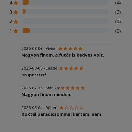
4
(4)
3
(2)
2
(0)
1
(5)
2026-08-08 - Vivien:
Nagyon finom, a futár is kedves volt.
2026-08-08 - László:
szuperrrrr!
2026-07-16 - Mónika:
Nagyon finom minden.
2026-05-04 - Róbert:
Koktél paradicsommal kértem, nem
azzal kaptam. Szinte hidegen jött. A
steakk burgonya silány mirelit.