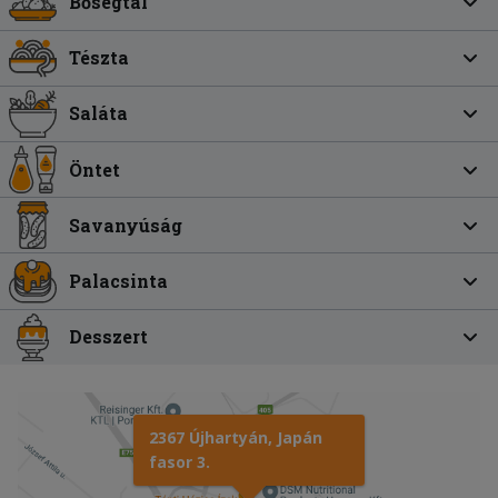
Bőségtál
Tészta
Saláta
Öntet
Savanyúság
Palacsinta
Desszert
2367 Újhartyán, Japán
fasor 3.