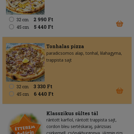
2 990 Ft
32 cm
5 440 Ft
45 cm
Tonhalas pizza
paradicsomos alap
tonhal
lilahagyma
trappista sajt
3 330 Ft
32 cm
6 440 Ft
45 cm
Klasszikus sültes tál
rántott karfiol, rántott trappista sajt,
cordon bleu sertéskaraj, párizsias
csirkemell, csónakburgonya, jázmin rizs,