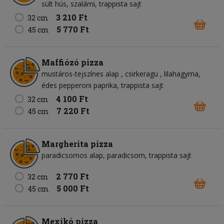
sült hús
szalámi
trappista sajt
3 210 Ft
32 cm
5 770 Ft
45 cm
Maffiózó pizza
mustáros-tejszínes alap
csirkeragu
lilahagyma
édes pepperoni paprika
trappista sajt
4 100 Ft
32 cm
7 220 Ft
45 cm
Margherita pizza
paradicsomos alap
paradicsom
trappista sajt
2 770 Ft
32 cm
5 000 Ft
45 cm
Mexikó pizza