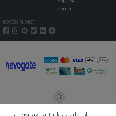
Kapcsolat
a két pizza kiszállítással közel 9 forint
Karrier
volt. Nem kellene ennyit várni ennyi
pénzzért.
KÖVESS MINKET
2025-07-11 - József:
Kiváló minőségű és nagyon jó volt!
Fontosnak tartjuk az adatok