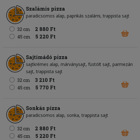
Szalámis pizza
paradicsomos alap
paprikás szalámi
trappista sajt
2 880 Ft
32 cm
5 220 Ft
45 cm
Sajtimádó pizza
sajtkrémes alap
márványsajt
füstölt sajt
parmezán
sajt
trappista sajt
3 210 Ft
32 cm
5 770 Ft
45 cm
Sonkás pizza
paradicsomos alap
sonka
trappista sajt
2 880 Ft
32 cm
5 220 Ft
45 cm