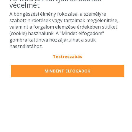
védelmét
A böngészési élmény fokozása, a személyre
szabott hirdetések vagy tartalmak megjelenítése,
valamint a forgalom elemzése érdekében sütiket
(cookie) használunk. A "Mindet elfogadom"
gombra kattintva hozzájárulhat a sütik
használatához.
Testreszabás
2010-2026 Copyright - Falatozz.hu - Diston-line Kft.
MINDENT ELFOGADOK
Pizza, gyros, hamburger, menük kedvező áron, egy helyen az összes
étterem ajánlata.
0
tétel a kosárban
Megrendelem
Megrendelem
0 Ft