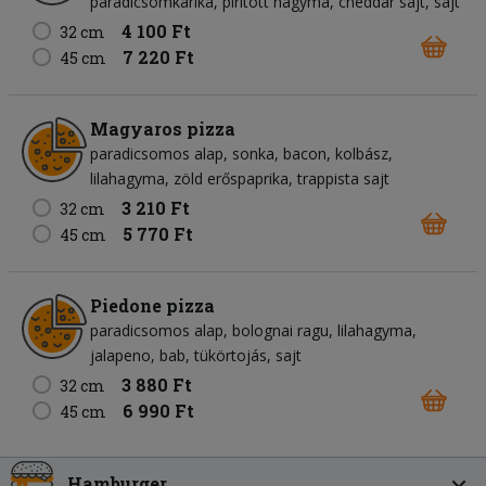
paradicsomkarika
pirított hagyma
cheddar sajt
sajt
4 100 Ft
32 cm
7 220 Ft
45 cm
Magyaros pizza
paradicsomos alap
sonka
bacon
kolbász
lilahagyma
zöld erőspaprika
trappista sajt
3 210 Ft
32 cm
5 770 Ft
45 cm
Piedone pizza
paradicsomos alap
bolognai ragu
lilahagyma
jalapeno
bab
tükörtojás
sajt
3 880 Ft
32 cm
6 990 Ft
45 cm
Hamburger