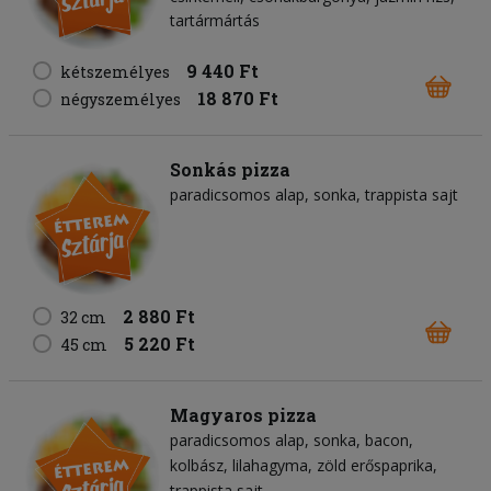
tartármártás
9 440 Ft
kétszemélyes
18 870 Ft
négyszemélyes
Sonkás pizza
paradicsomos alap
sonka
trappista sajt
2 880 Ft
32 cm
5 220 Ft
45 cm
Magyaros pizza
paradicsomos alap
sonka
bacon
kolbász
lilahagyma
zöld erőspaprika
trappista sajt