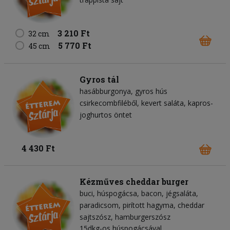
3 210 Ft
32 cm
5 770 Ft
45 cm
Gyros tál
hasábburgonya
gyros hús
csirkecombfiléből
kevert saláta
kapros-
joghurtos öntet
4 430 Ft
Kézműves cheddar burger
buci
húspogácsa
bacon
jégsaláta
paradicsom
pirított hagyma
cheddar
sajtszósz
hamburgerszósz
15dkg-os húspogácsával,