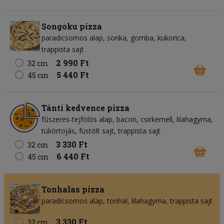
Songoku pizza
paradicsomos alap
sonka
gomba
kukorica
trappista sajt
2 990 Ft
32 cm
5 440 Ft
45 cm
Tánti kedvence pizza
fűszeres-tejfölös alap
bacon
csirkemell
lilahagyma
tükörtojás
füstölt sajt
trappista sajt
3 330 Ft
32 cm
6 440 Ft
45 cm
Tonhalas pizza
paradicsomos alap
tonhal
lilahagyma
trappista sajt
3 330 Ft
32 cm