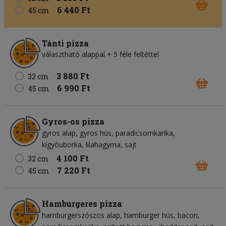
6 440 Ft
45 cm
Tánti pizza
választható alappal + 5 féle feltéttel
3 880 Ft
32 cm
6 990 Ft
45 cm
Gyros-os pizza
gyros alap
gyros hús
paradicsomkarika
kígyóuborka
lilahagyma
sajt
4 100 Ft
32 cm
7 220 Ft
45 cm
Hamburgeres pizza
hamburgerszószos alap
hamburger hús
bacon