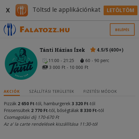
Töltsd le applikációnkat
X
LETÖLTÖM
BELÉPÉS
Tánti Házias Ízek
4.5/5 (400+)
11:00 - 21:25
60 - 90 perc
3 000 Ft - 10 000 Ft
AKCIÓK
SZÁLLÍTÁSI TERÜLETEK
FIZETÉSI MÓDOK
Pizzák
2 650 Ft
-tól, hamburgerek
3 320
Ft
-tól
Frissensültek
2 770 Ft
-tól, bőségtálak
8 330 Ft-
tól
Csomagolási díj 170-670 Ft
Az a' la carte rendelések kiszállítása 11:30-tól