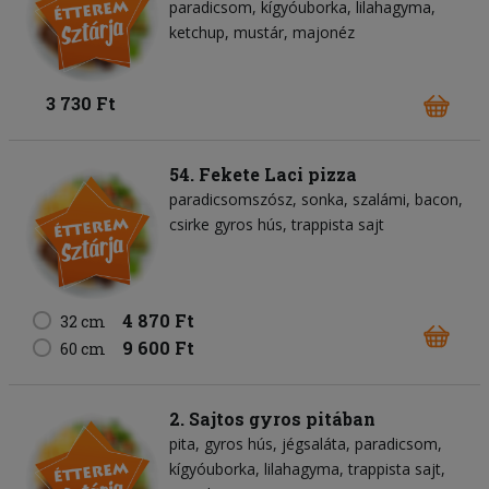
paradicsom
kígyóuborka
lilahagyma
ketchup
mustár
majonéz
3 730 Ft
54. Fekete Laci pizza
paradicsomszósz
sonka
szalámi
bacon
csirke gyros hús
trappista sajt
4 870 Ft
32 cm
9 600 Ft
60 cm
2. Sajtos gyros pitában
pita
gyros hús
jégsaláta
paradicsom
kígyóuborka
lilahagyma
trappista sajt