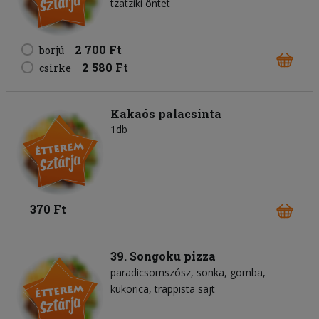
tzatziki öntet
2 700 Ft
borjú
2 580 Ft
csirke
Kakaós palacsinta
1db
370 Ft
39. Songoku pizza
paradicsomszósz
sonka
gomba
kukorica
trappista sajt