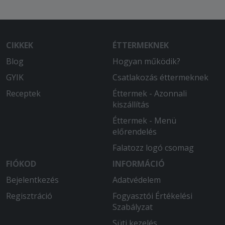
2025-06-23 - Barbara:
A kiszállítás gyors volt, a pizza száraz,
kevés volt rajta nagyon a feltét
CIKKEK
ÉTTERMEKNEK
2025-06-10 - Ramóna:
Blog
Hogyan működik?
Nem voltan elégedett. Egyrészt és fél
GYIK
Csatlakozás éttermeknek
órát vartunk a rendelésre. Másrészt a
futár teljesen mashova vitte a
Receptek
Éttermek - Azonnali
rendelést ugy kellett utanna menni,
kiszállítás
miközben direkt oda írtam
Éttermek - Menü
megjegyzésbe hogy kérem hívjon
előrendelés
telefonon. Az étel minősége is pocsék
Falatozz logó csomag
volt. Tehát köszönöm, de legközelebb
ezt az éttermet elkeruljuk.
FIÓKOD
INFORMÁCIÓ
Bejelentkezés
Adatvédelem
Regisztráció
Fogyasztói Értékelési
Szabályzat
Süti kezelés