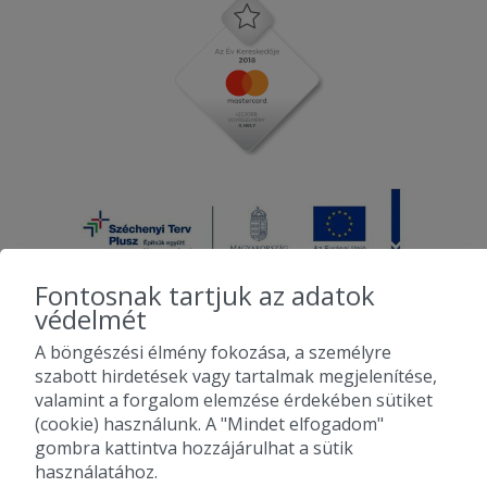
Fontosnak tartjuk az adatok
védelmét
A böngészési élmény fokozása, a személyre
2010-2026 Copyright - Falatozz.hu - Diston-line Kft.
szabott hirdetések vagy tartalmak megjelenítése,
valamint a forgalom elemzése érdekében sütiket
Pizza, gyros, hamburger, menük kedvező áron, egy helyen az összes
(cookie) használunk. A "Mindet elfogadom"
étterem ajánlata.
gombra kattintva hozzájárulhat a sütik
használatához.