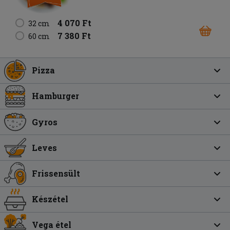
4 070 Ft
32 cm
7 380 Ft
60 cm
Pizza
Hamburger
Gyros
Leves
Frissensült
Készétel
Vega étel