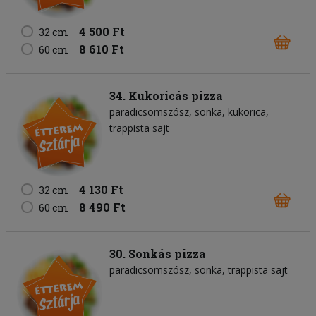
4 500 Ft
32 cm
8 610 Ft
60 cm
34. Kukoricás pizza
paradicsomszósz
sonka
kukorica
trappista sajt
4 130 Ft
32 cm
8 490 Ft
60 cm
30. Sonkás pizza
paradicsomszósz
sonka
trappista sajt