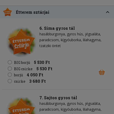
Étterem sztárjai
6. Sima gyros tál
hasábburgonya
gyros hús
jégsaláta
paradicsom
kígyóuborka
lilahagyma
tzatziki öntet
5 530 Ft
BIG borjú
5 530 Ft
BIG csirke
4 050 Ft
borjú
3 680 Ft
csirke
7. Sajtos gyros tál
hasábburgonya
gyros hús
jégsaláta
paradicsom
kígyóuborka
lilahagyma