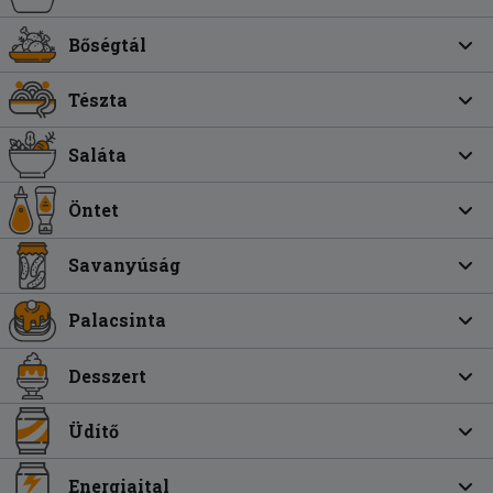
Bőségtál
Tészta
Saláta
Öntet
Savanyúság
Palacsinta
Desszert
Üdítő
Energiaital