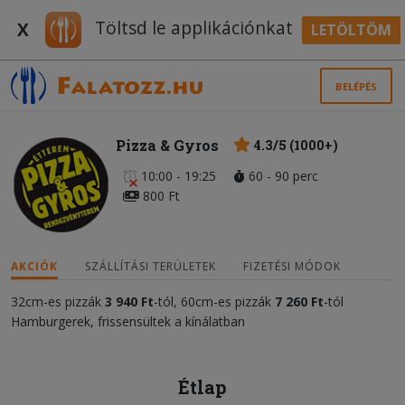
Töltsd le applikációnkat
X
LETÖLTÖM
BELÉPÉS
Pizza & Gyros
4.3/5 (1000+)
10:00 - 19:25
60 - 90 perc
800 Ft
AKCIÓK
SZÁLLÍTÁSI TERÜLETEK
FIZETÉSI MÓDOK
32cm-es pizzák
3 940 Ft
-tól, 60cm-es pizzák
7 26
0
Ft
-tól
Hamburgerek, frissensültek a kínálatban
Étlap