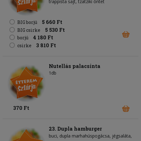
trappista sajt
tzatziki öntet
5 660 Ft
BIG borjú
5 530 Ft
BIG csirke
4 180 Ft
borjú
3 810 Ft
csirke
Nutellás palacsinta
1db
370 Ft
23. Dupla hamburger
buci
dupla marhahúspogácsa
jégsaláta