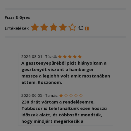
Pizza & Gyros
4.3
Értékelések:
2026-08-01 - Tűzkő:
A gesztenyepüréből picit hiányoltam a
gesztenyét viszont a hamburger
messze a legjobb volt amit mostanában
ettem. Köszönöm.
2026-06-05 - Tamás:
230 órát vártam a rendelésemre.
Többször is telefonáltunk ezen hosszú
időszak alatt, és többször mondták,
hogy mindjárt megérkezik a
rendelésem. Mondanom sem kell, nem