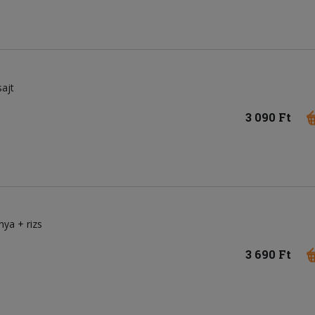
sajt
3 090 Ft
nya + rizs
3 690 Ft