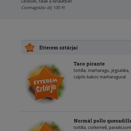
Levesek, tálak a kínálatban
Csomagolási díj 100 Ft
Étterem sztárjai
Taco picante
tortilla
marharagu
jégsaláta
csípős-babos marharaguval
Normál pollo quesadill
tortilla
csirkemell
paradicso