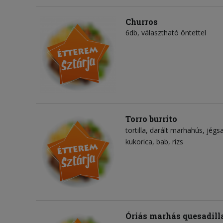
Churros
6db, választható öntettel
Torro burrito
tortilla
darált marhahús
jégsa
kukorica
bab
rizs
Óriás marhás quesadill