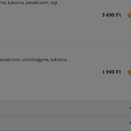
yma
kukorica
paradicsom
sajt
3 490 Ft
aradicsom
vöröshagyma
kukorica
1 990 Ft