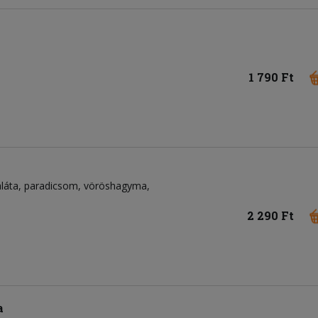
1 790 Ft
láta
paradicsom
vöröshagyma
2 290 Ft
a