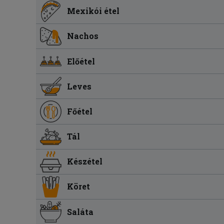
Mexikói étel
Nachos
Előétel
Leves
Főétel
Tál
Készétel
Köret
Saláta