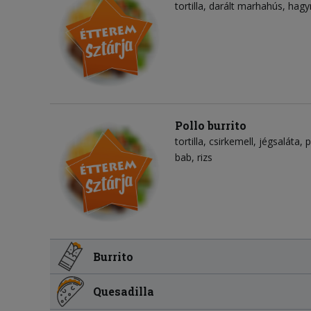
tortilla
darált marhahús
hag
Pollo burrito
tortilla
csirkemell
jégsaláta
p
bab
rizs
Burrito
Quesadilla