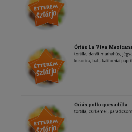
Óriás La Viva Mexicana
tortilla
darált marhahús
jégsa
kukorica
bab
kaliforniai papri
Óriás pollo quesadilla
tortilla
csirkemell
paradicso