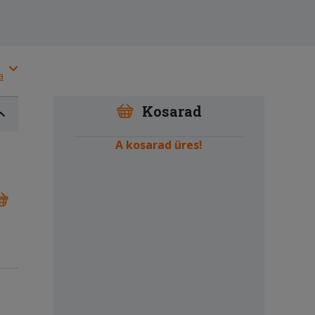
a
Kosarad
A kosarad üres!