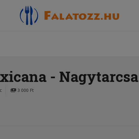
xicana
- Nagytarcsa
c
3 000 Ft