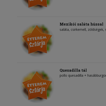
Mexikói saláta hússal
saláta
csirkemell
zöldségek
Quesadilla tál
pollo quesadilla + hasábburgo