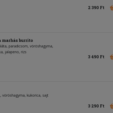
2 390 Ft
 marhás burrito
láta
paradicsom
vöröshagyma
ka
jalapeno
rizs
3 490 Ft
m
vöröshagyma
kukorica
sajt
3 290 Ft