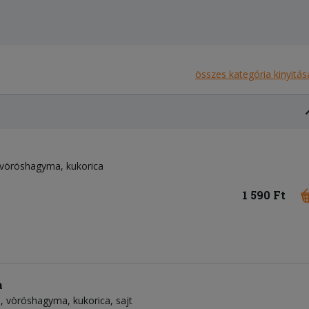
összes kategória kinyitás
vöröshagyma
kukorica
1 590 Ft
a
m
vöröshagyma
kukorica
sajt