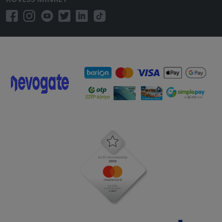
rendeltünk, most viszont csalódtunk ( a
bbq-s pizzát paradicsomos alappal
küldték,a plusz feltét nem volt rajta (