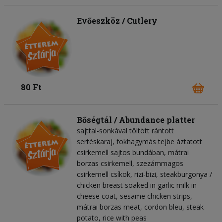
Evőeszköz / Cutlery
80 Ft
Bőségtál / Abundance platter
sajttal-sonkával töltött rántott
sertéskaraj, fokhagymás tejbe áztatott
csirkemell sajtos bundában, mátrai
borzas csirkemell, szezámmagos
csirkemell csíkok, rizi-bizi, steakburgonya /
chicken breast soaked in garlic milk in
cheese coat, sesame chicken strips,
mátrai borzas meat, cordon bleu, steak
potato, rice with peas