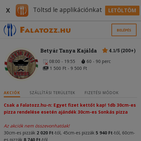
Töltsd le applikációnkat
X
LETÖLTÖM
BELÉPÉS
Betyár Tanya Kajálda
4.1/5 (200+)
08:00 - 19:55
60 - 90 perc
1 500 Ft - 9 500 Ft
AKCIÓK
SZÁLLÍTÁSI TERÜLETEK
FIZETÉSI MÓDOK
Csak a Falatozz.hu-n: Egyet fizet kettőt kap! 1db 30cm-es 
pizza rendelése esetén ajándék 30cm-es Sonkás pizza
Az akciók nem összevonhatóak!
30cm-es pizzák
2 020 Ft
-tól, 45cm-es pizzák
5 940 Ft
-tól, 60cm-
es pizzák
8 740 Ft
-tól