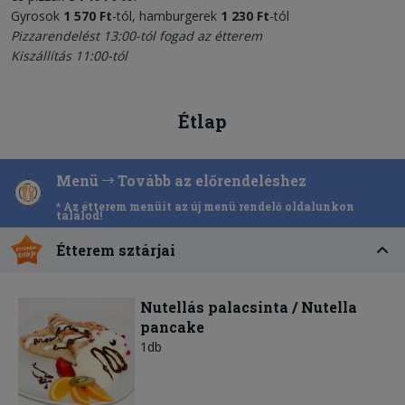
Gyrosok
1 570 Ft
-tól, hamburgerek
1 230 Ft
-tól
Pizzarendelést 13:00-tól fogad az étterem
Kiszállítás 11:00-tól
Étlap
Menü
Tovább az előrendeléshez
* Az étterem menüit az új menü rendelő oldalunkon
találod!
Étterem sztárjai
Nutellás palacsinta / Nutella
pancake
1db