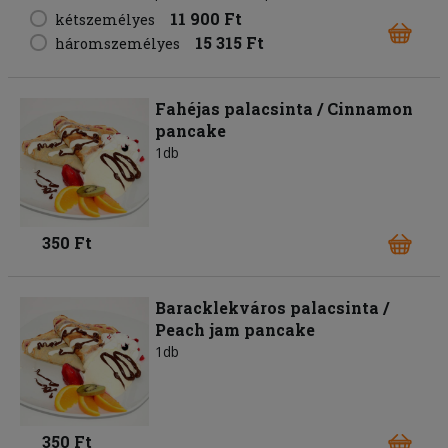
11 900 Ft
kétszemélyes
15 315 Ft
háromszemélyes
Fahéjas palacsinta / Cinnamon
pancake
1db
350 Ft
Baracklekváros palacsinta /
Peach jam pancake
1db
350 Ft