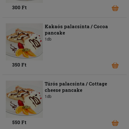
300 Ft
Kakaós palacsinta / Cocoa
pancake
1db
350 Ft
Túrós palacsinta / Cottage
cheese pancake
1db
550 Ft