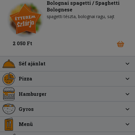
Bolognai spagetti / Spaghetti
Bolognese
spagetti tészta
bolognai ragu
sajt
2 050 Ft
Séf ajánlat
Pizza
Hamburger
Gyros
Menü