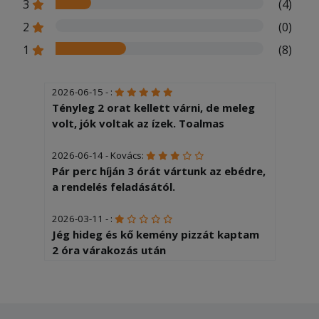
3
(4)
2
(0)
1
(8)
2026-06-15 - :
Tényleg 2 orat kellett várni, de meleg
volt, jók voltak az ízek. Toalmas
2026-06-14 - Kovács:
Pár perc híján 3 órát vártunk az ebédre,
a rendelés feladásától.
2026-03-11 - :
Jég hideg és kő kemény pizzát kaptam
2 óra várakozás után
2025-11-02 - livia:
Igen finom volt pizza nem szét égetve
Lívia tőtevenybol