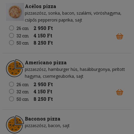
Acélos pizza
pizzaszósz
sonka
bacon
szalámi
vöröshagyma
csípős pepperoni paprika
sajt
2 950 Ft
26 cm
4 150 Ft
32 cm
8 250 Ft
50 cm
Americano pizza
pizzaszósz
hamburger hús
hasábburgonya
pirított
hagyma
csemegeuborka
sajt
2 950 Ft
26 cm
4 150 Ft
32 cm
8 250 Ft
50 cm
Baconos pizza
pizzaszósz
bacon
sajt