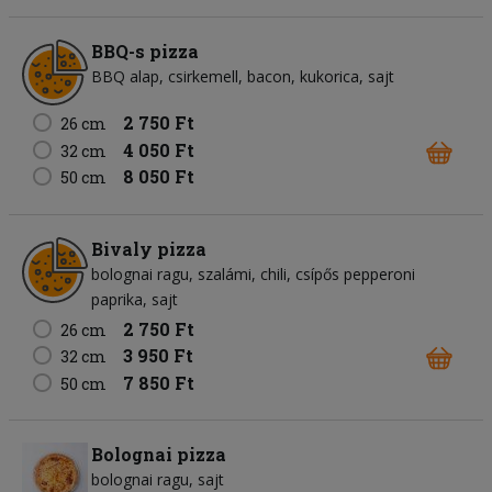
BBQ-s pizza
BBQ alap
csirkemell
bacon
kukorica
sajt
2 750 Ft
26 cm
4 050 Ft
32 cm
8 050 Ft
50 cm
Bivaly pizza
bolognai ragu
szalámi
chili
csípős pepperoni
paprika
sajt
2 750 Ft
26 cm
3 950 Ft
32 cm
7 850 Ft
50 cm
Bolognai pizza
bolognai ragu
sajt