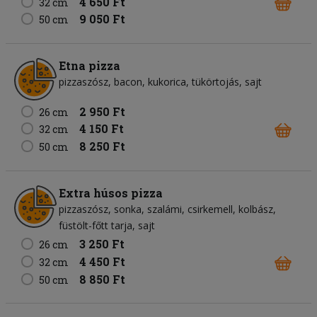
4 650 Ft
32 cm
9 050 Ft
50 cm
Etna pizza
pizzaszósz
bacon
kukorica
tükörtojás
sajt
2 950 Ft
26 cm
4 150 Ft
32 cm
8 250 Ft
50 cm
Extra húsos pizza
pizzaszósz
sonka
szalámi
csirkemell
kolbász
füstölt-főtt tarja
sajt
3 250 Ft
26 cm
4 450 Ft
32 cm
8 850 Ft
50 cm