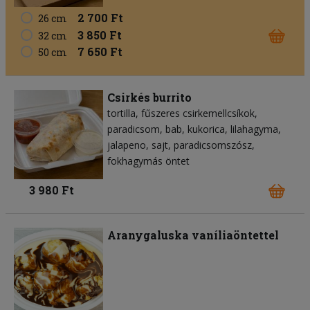
2 700 Ft
26 cm
3 850 Ft
32 cm
7 650 Ft
50 cm
Csirkés burrito
tortilla
fűszeres csirkemellcsíkok
paradicsom
bab
kukorica
lilahagyma
jalapeno
sajt
paradicsomszósz
fokhagymás öntet
3 980 Ft
Aranygaluska vaníliaöntettel