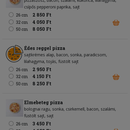
pizzaszósz
bacon
szalámi
kukorica
lilahagyma
csípős pepperoni paprika
sajt
2 850 Ft
26 cm
4 050 Ft
32 cm
8 050 Ft
50 cm
Édes reggel pizza
sajtkrémes alap
bacon
sonka
paradicsom
lilahagyma
tojás
füstölt sajt
2 950 Ft
26 cm
4 150 Ft
32 cm
8 250 Ft
50 cm
Elmebeteg pizza
bolognai ragu
sonka
csirkemell
bacon
szalámi
füstölt sajt
sajt
3 450 Ft
26 cm