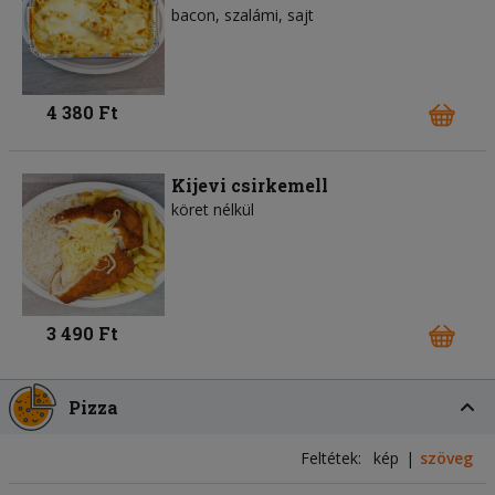
bacon
szalámi
sajt
4 380 Ft
Kijevi csirkemell
köret nélkül
3 490 Ft
Pizza
Feltétek:
kép
szöveg