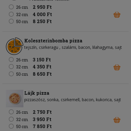
2 950 Ft
26 cm
4 000 Ft
32 cm
8 250 Ft
50 cm
Koleszterinbomba pizza
tejszín
csirkeragu
szalámi
bacon
lilahagyma
sajt
3 150 Ft
26 cm
4 350 Ft
32 cm
8 650 Ft
50 cm
Lájk pizza
pizzaszósz
sonka
csirkemell
bacon
kukorica
sajt
2 750 Ft
26 cm
3 950 Ft
32 cm
7 850 Ft
50 cm