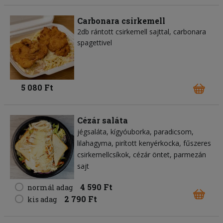
Carbonara csirkemell
2db rántott csirkemell sajttal, carbonara
spagettivel
5 080 Ft
Cézár saláta
jégsaláta
kígyóuborka
paradicsom
lilahagyma
pirított kenyérkocka
fűszeres
csirkemellcsíkok
cézár öntet
parmezán
sajt
4 590 Ft
normál adag
2 790 Ft
kis adag