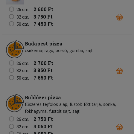
2 600 Ft
26 cm
3 750 Ft
32 cm
7 450 Ft
50 cm
Budapest pizza
csirkemáj ragu
borsó
gomba
sajt
2 700 Ft
26 cm
3 850 Ft
32 cm
7 650 Ft
50 cm
Buldózer pizza
fűszeres-tejfölös alap
füstölt-főtt tarja
sonka
fokhagyma
füstölt sajt
sajt
2 750 Ft
26 cm
4 050 Ft
32 cm
8 050 Ft