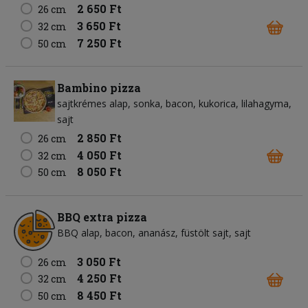
2 650 Ft
26 cm
3 650 Ft
32 cm
7 250 Ft
50 cm
Bambino pizza
sajtkrémes alap
sonka
bacon
kukorica
lilahagyma
sajt
2 850 Ft
26 cm
4 050 Ft
32 cm
8 050 Ft
50 cm
BBQ extra pizza
BBQ alap
bacon
ananász
füstölt sajt
sajt
3 050 Ft
26 cm
4 250 Ft
32 cm
8 450 Ft
50 cm