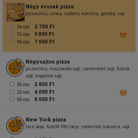
Négy évszak pizza
pizzaszósz
sonka
szalámi
kukorica
gomba
sajt
2 700 Ft
26 cm
3 850 Ft
32 cm
7 650 Ft
50 cm
Négysajtos pizza
pizzaszósz
mozzarella sajt
camembert sajt
füstölt
sajt
trappista sajt
2 850 Ft
26 cm
4 050 Ft
32 cm
8 050 Ft
50 cm
New York pizza
taco alap
füstölt-főtt tarja
csirkemell
kukorica
sajt