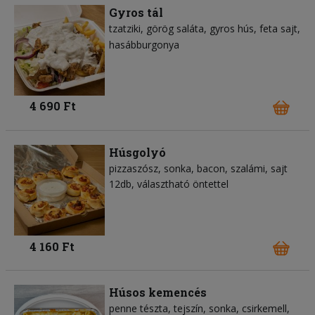
Gyros tál
tzatziki
görög saláta
gyros hús
feta sajt
hasábburgonya
4 690 Ft
Húsgolyó
pizzaszósz
sonka
bacon
szalámi
sajt
12db, választható öntettel
4 160 Ft
Húsos kemencés
penne tészta
tejszín
sonka
csirkemell