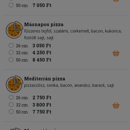
7 050 Ft
50 cm
Másnapos pizza
fűszeres tejföl
szalámi
csirkemell
bacon
kukorica
füstölt sajt
sajt
3 050 Ft
26 cm
4 250 Ft
32 cm
8 450 Ft
50 cm
Mediterrán pizza
pizzaszósz
sonka
bacon
ananász
barack
sajt
2 750 Ft
26 cm
3 800 Ft
32 cm
7 750 Ft
50 cm