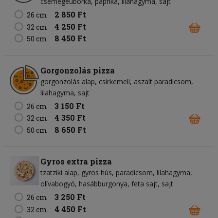
csemegeuborka
paprika
lilahagyma
sajt
2 850 Ft
26 cm
4 250 Ft
32 cm
8 450 Ft
50 cm
Gorgonzolás pizza
gorgonzolás alap
csirkemell
aszalt paradicsom
lilahagyma
sajt
3 150 Ft
26 cm
4 350 Ft
32 cm
8 650 Ft
50 cm
Gyros extra pizza
tzatziki alap
gyros hús
paradicsom
lilahagyma
olívabogyó
hasábburgonya
feta sajt
sajt
3 250 Ft
26 cm
4 450 Ft
32 cm