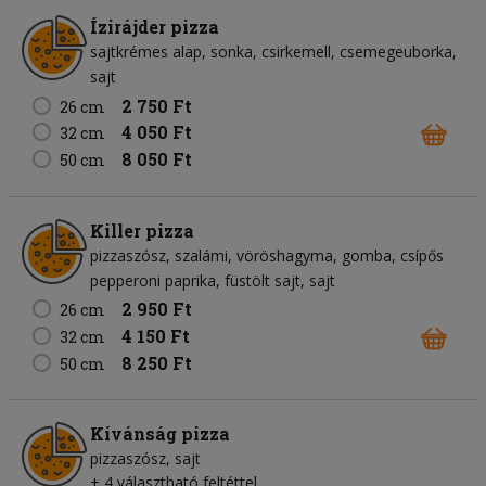
Ízirájder pizza
sajtkrémes alap
sonka
csirkemell
csemegeuborka
sajt
2 750 Ft
26 cm
4 050 Ft
32 cm
8 050 Ft
50 cm
Killer pizza
pizzaszósz
szalámi
vöröshagyma
gomba
csípős
pepperoni paprika
füstölt sajt
sajt
2 950 Ft
26 cm
4 150 Ft
32 cm
8 250 Ft
50 cm
Kívánság pizza
pizzaszósz
sajt
+ 4 választható feltéttel