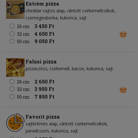
Extrém pizza
cheddar sajtos alap
rántott csirkemellcsíkok
csemegeuborka
kukorica
sajt
3 450 Ft
26 cm
4 650 Ft
32 cm
9 050 Ft
50 cm
Falusi pizza
pizzaszósz
csirkemell
bacon
kukorica
sajt
2 650 Ft
26 cm
3 950 Ft
32 cm
7 850 Ft
50 cm
Favorit pizza
sajtkrémes alap
rántott csirkemellcsíkok
paradicsom
kukorica
sajt