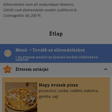
Előrendelést nem áll módunkban felvenni.
Üdítőt csak ételrendelés esetén szállítunk ki.
Csomagolási díj 200 Ft.
Étlap
Menü
Tovább az előrendeléshez
* Az étterem menüit az új menü rendelő oldalunkon
találod!
Étterem sztárjai
Négy évszak pizza
pizzaszósz
sonka
szalámi
kukorica
gomba
sajt