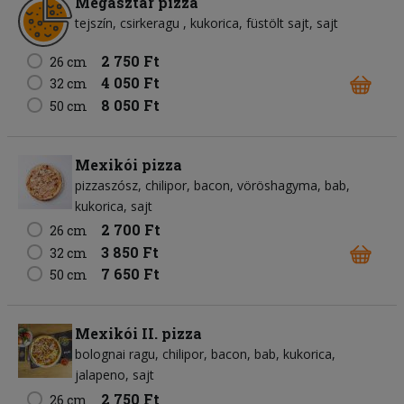
Megasztár pizza
tejszín
csirkeragu
kukorica
füstölt sajt
sajt
2 750 Ft
26 cm
4 050 Ft
32 cm
8 050 Ft
50 cm
Mexikói pizza
pizzaszósz
chilipor
bacon
vöröshagyma
bab
kukorica
sajt
2 700 Ft
26 cm
3 850 Ft
32 cm
7 650 Ft
50 cm
Mexikói II. pizza
bolognai ragu
chilipor
bacon
bab
kukorica
jalapeno
sajt
2 750 Ft
26 cm