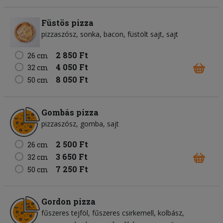
Füstös pizza
pizzaszósz
sonka
bacon
füstölt sajt
sajt
2 850 Ft
26 cm
4 050 Ft
32 cm
8 050 Ft
50 cm
Gombás pizza
pizzaszósz
gomba
sajt
2 500 Ft
26 cm
3 650 Ft
32 cm
7 250 Ft
50 cm
Gordon pizza
fűszeres tejföl
fűszeres csirkemell
kolbász