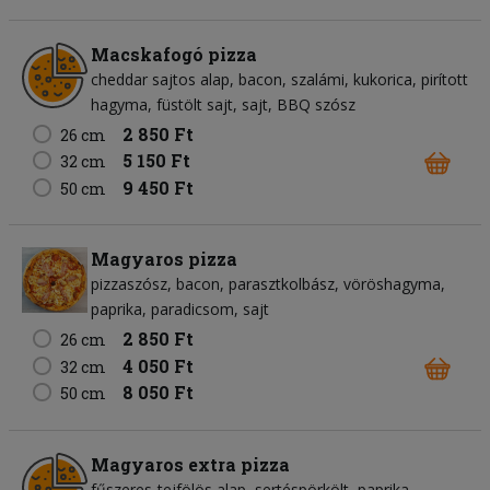
Macskafogó pizza
cheddar sajtos alap
bacon
szalámi
kukorica
pirított
hagyma
füstölt sajt
sajt
BBQ szósz
2 850 Ft
26 cm
5 150 Ft
32 cm
9 450 Ft
50 cm
Magyaros pizza
pizzaszósz
bacon
parasztkolbász
vöröshagyma
paprika
paradicsom
sajt
2 850 Ft
26 cm
4 050 Ft
32 cm
8 050 Ft
50 cm
Magyaros extra pizza
fűszeres-tejfölös alap
sertéspörkölt
paprika