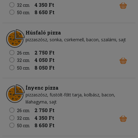
4 350 Ft
32 cm
8 650 Ft
50 cm
Húsfaló pizza
pizzaszósz
sonka
csirkemell
bacon
szalámi
sajt
2 750 Ft
26 cm
4 050 Ft
32 cm
8 050 Ft
50 cm
Ínyenc pizza
pizzaszósz
füstölt-főtt tarja
kolbász
bacon
lilahagyma
sajt
2 750 Ft
26 cm
4 350 Ft
32 cm
8 650 Ft
50 cm