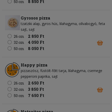
8 850 Ft
50 cm
Gyrosos pizza
tzatziki alap
gyros hús
lilahagyma
olívabogyó
feta
sajt
sajt
2 850 Ft
26 cm
4 050 Ft
32 cm
8 050 Ft
50 cm
Happy pizza
pizzaszósz
füstölt-főtt tarja
lilahagyma
csemege
pepperoni paprika
sajt
2 650 Ft
26 cm
3 850 Ft
32 cm
7 650 Ft
50 cm
Hatsajtos pizza