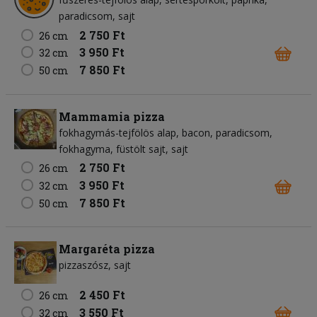
paradicsom
sajt
2 750 Ft
26 cm
3 950 Ft
32 cm
7 850 Ft
50 cm
Mammamia pizza
fokhagymás-tejfölös alap
bacon
paradicsom
fokhagyma
füstölt sajt
sajt
2 750 Ft
26 cm
3 950 Ft
32 cm
7 850 Ft
50 cm
Margaréta pizza
pizzaszósz
sajt
2 450 Ft
26 cm
3 550 Ft
32 cm