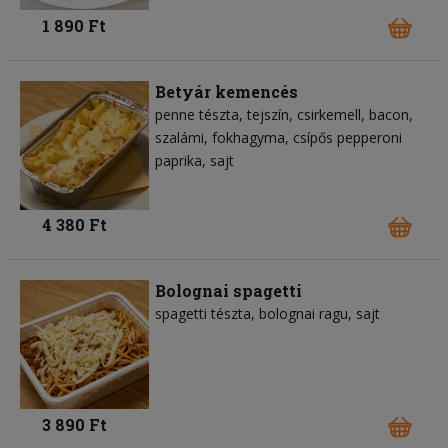
1 890 Ft
Betyár kemencés
penne tészta
tejszín
csirkemell
bacon
szalámi
fokhagyma
csípős pepperoni
paprika
sajt
4 380 Ft
Bolognai spagetti
spagetti tészta
bolognai ragu
sajt
3 890 Ft