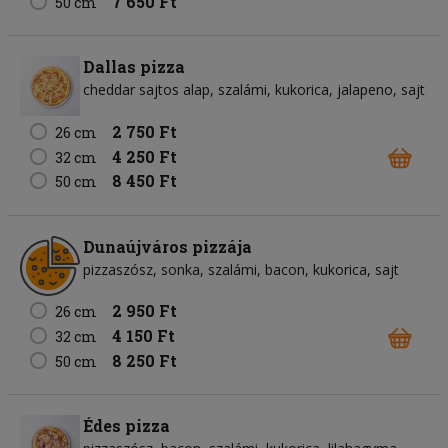
7 650 Ft
50 cm
Dallas pizza
cheddar sajtos alap
szalámi
kukorica
jalapeno
sajt
2 750 Ft
26 cm
4 250 Ft
32 cm
8 450 Ft
50 cm
Dunaújváros pizzája
pizzaszósz
sonka
szalámi
bacon
kukorica
sajt
2 950 Ft
26 cm
4 150 Ft
32 cm
8 250 Ft
50 cm
Édes pizza