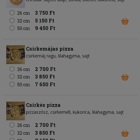
3 750 Ft
26 cm
5 150 Ft
32 cm
9 450 Ft
50 cm
Csirkemájas pizza
csirkemáj ragu
lilahagyma
sajt
2 700 Ft
26 cm
3 850 Ft
32 cm
7 650 Ft
50 cm
Csirkés pizza
pizzaszósz
csirkemell
kukorica
lilahagyma
sajt
2 700 Ft
26 cm
3 850 Ft
32 cm