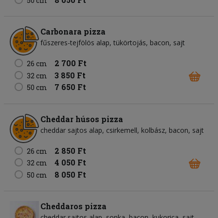
50 cm
Carbonara pizza
fűszeres-tejfölös alap
tükörtojás
bacon
sajt
2 700 Ft
26 cm
3 850 Ft
32 cm
7 650 Ft
50 cm
Cheddar húsos pizza
cheddar sajtos alap
csirkemell
kolbász
bacon
sajt
2 850 Ft
26 cm
4 050 Ft
32 cm
8 050 Ft
50 cm
Cheddaros pizza
cheddar sajtos alap
sonka
bacon
kukorica
sajt