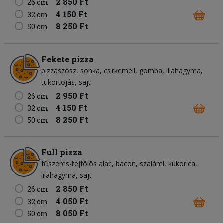
2 850 Ft
26 cm
4 150 Ft
32 cm
8 250 Ft
50 cm
Fekete pizza
pizzaszósz
sonka
csirkemell
gomba
lilahagyma
tükörtojás
sajt
2 950 Ft
26 cm
4 150 Ft
32 cm
8 250 Ft
50 cm
Full pizza
fűszeres-tejfölös alap
bacon
szalámi
kukorica
lilahagyma
sajt
2 850 Ft
26 cm
4 050 Ft
32 cm
8 050 Ft
50 cm