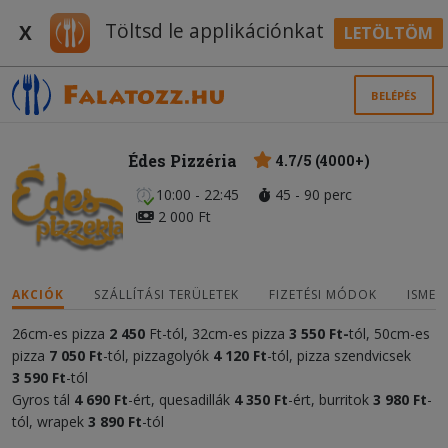
Töltsd le applikációnkat
X
LETÖLTÖM
BELÉPÉS
Édes Pizzéria
4.7/5 (4000+)
10:00 - 22:45
45 - 90 perc
2 000 Ft
AKCIÓK
SZÁLLÍTÁSI TERÜLETEK
FIZETÉSI MÓDOK
ISMER
26cm-es pizza
2 450
Ft-tól, 32cm-es pizza
3 55
0 Ft-
tól, 50cm-es
pizza
7 050
Ft
-tól, pizzagolyók
4
120 Ft
-tól, pizza szendvicsek
3
590 Ft
-tól
Gyros tál
4 690 Ft
-ért, quesadillák
4
35
0 Ft
-ért, burritok
3 980 Ft
-
tól, wrapek
3 890 Ft
-tól