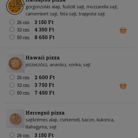
gorgonzolás alap
füstölt sajt
mozzarella sajt
camembert sajt
feta sajt
trappista sajt
3 150 Ft
26 cm
4 350 Ft
32 cm
8 650 Ft
50 cm
Hawaii pizza
pizzaszósz
ananász
sonka
sajt
2 600 Ft
26 cm
3 750 Ft
32 cm
7 450 Ft
50 cm
Hercegnő pizza
sajtkrémes alap
csirkemell
bacon
kukorica
lilahagyma
sajt
3 150 Ft
26 cm