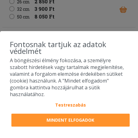
2 850 Ft
26 cm
3 900 Ft
32 cm
8 050 Ft
50 cm
Ötsajtos pizza
Fontosnak tartjuk az adatok
cheddar sajtos alap
mozzarella sajt
camembert
védelmét
sajt
füstölt sajt
trappista sajt
3 450 Ft
26 cm
A böngészési élmény fokozása, a személyre
4 650 Ft
szabott hirdetések vagy tartalmak megjelenítése,
32 cm
valamint a forgalom elemzése érdekében sütiket
9 050 Ft
50 cm
(cookie) használunk. A "Mindet elfogadom"
gombra kattintva hozzájárulhat a sütik
használatához.
Paraj pizza
fokhagymás-tejfölös alap
fokhagyma
spenót
Testreszabás
tükörtojás
sajt
2 750 Ft
26 cm
MINDENT ELFOGADOK
3 950 Ft
32 cm
7 850 Ft
50 cm