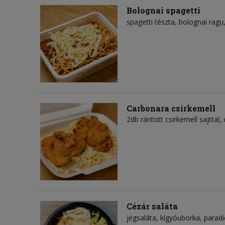
Bolognai spagetti
spagetti tészta
bolognai ragu
Carbonara csirkemell
2db rántott csirkemell sajttal,
Cézár saláta
jégsaláta
kígyóuborka
parad