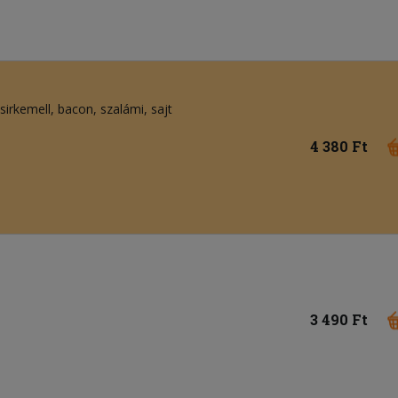
sirkemell
bacon
szalámi
sajt
4 380 Ft
3 490 Ft