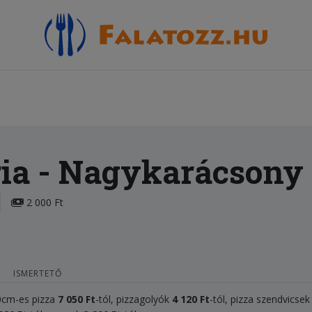
ia
- Nagykarácsony
2 000 Ft
ISMERTETŐ
50cm-es pizza
7 050
Ft
-tól, pizzagolyók
4
120 Ft
-tól, pizza szendvicse