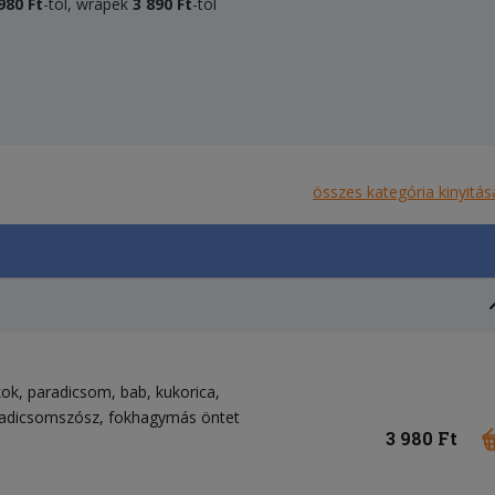
980 Ft
-tól, wrapek
3 890 Ft
-tól
összes kategória kinyitás
kok
paradicsom
bab
kukorica
adicsomszósz
fokhagymás öntet
3 980 Ft