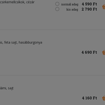
csirkemellcsíkok
cézár
4 590 Ft
normál adag
2 790 Ft
kis adag
ús
feta sajt
hasábburgonya
4 690 Ft
lámi
sajt
4 160 Ft