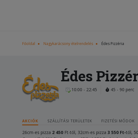
Főoldal
Nagykarácsony ételrendelés
Édes Pizzéria
Édes Pizzér
10:00 - 22:45
45 - 90 perc
AKCIÓK
SZÁLLÍTÁSI TERÜLETEK
FIZETÉSI MÓDOK
26cm-es pizza
2 450
Ft-tól, 32cm-es pizza
3 55
0 Ft-
tól, 