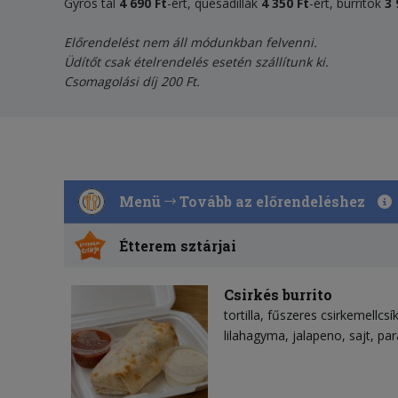
Gyros tál
4 690 Ft
-ért, quesadillák
4
35
0 Ft
-ért, burritok
3 
Előrendelést nem áll módunkban felvenni.
Üdítőt csak ételrendelés esetén szállítunk ki.
Csomagolási díj 200 Ft.
Menü
Tovább az előrendeléshez
Étterem sztárjai
Csirkés burrito
tortilla
fűszeres csirkemellcsí
lilahagyma
jalapeno
sajt
par