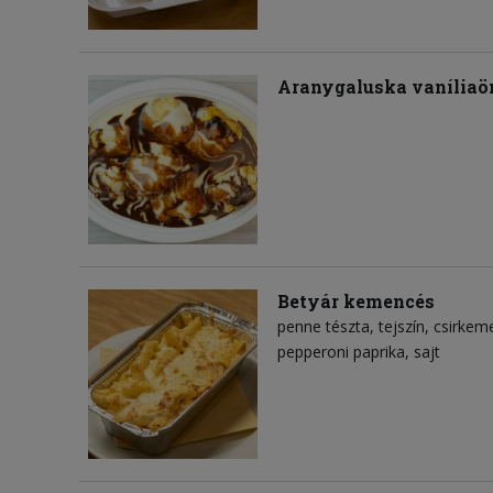
Aranygaluska vaníliaön
Betyár kemencés
penne tészta
tejszín
csirkeme
pepperoni paprika
sajt