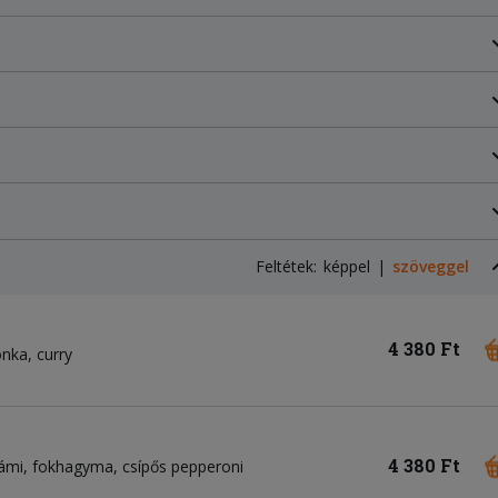
Feltétek:
képpel
szöveggel
4 380 Ft
onka
curry
4 380 Ft
ámi
fokhagyma
csípős pepperoni