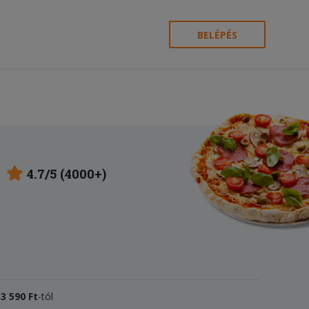
BELÉPÉS
4.7/5 (4000+)
k
3
590 Ft
-tól