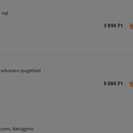
sajt
3 890 Ft
 carbonara spagettivel
5 080 Ft
icsom
lilahagyma