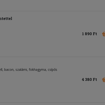
tettel
1 890 Ft
ll
bacon
szalámi
fokhagyma
csípős
4 380 Ft