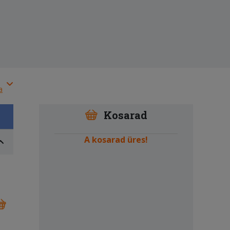
a
Kosarad
A kosarad üres!