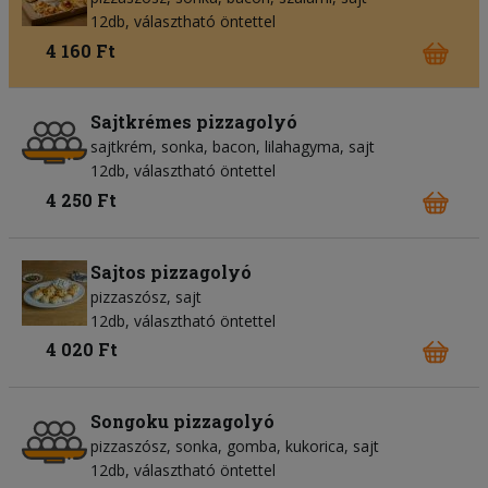
12db, választható öntettel
4 160 Ft
Sajtkrémes pizzagolyó
sajtkrém
sonka
bacon
lilahagyma
sajt
12db, választható öntettel
4 250 Ft
Sajtos pizzagolyó
pizzaszósz
sajt
12db, választható öntettel
4 020 Ft
Songoku pizzagolyó
pizzaszósz
sonka
gomba
kukorica
sajt
12db, választható öntettel