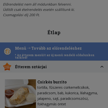
Előrendelést nem áll módunkban felvenni.
Üdítőt csak ételrendelés esetén szállítunk ki.
Csomagolási díj 200 Ft.
Étlap
Menü
Tovább az előrendeléshez
* Az étterem menüit az új menü rendelő oldalunkon
találod!
Étterem sztárjai
Csirkés burrito
tortilla
fűszeres csirkemellcsíkok
paradicsom
bab
kukorica
lilahagyma
jalapeno
sajt
paradicsomszósz
fokhagymás öntet