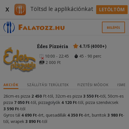
Töltsd le applikációnkat
X
LETÖLTÖM
BELÉPÉS
Édes Pizzéria
4.7/5 (4000+)
10:00 - 22:45
45 - 90 perc
2 000 Ft
AKCIÓK
SZÁLLÍTÁSI TERÜLETEK
FIZETÉSI MÓDOK
ISMER
26cm-es pizza
2 450
Ft-tól, 32cm-es pizza
3 55
0 Ft-
tól, 50cm-es
pizza
7 050
Ft
-tól, pizzagolyók
4
120 Ft
-tól, pizza szendvicsek
3
590 Ft
-tól
Gyros tál
4 690 Ft
-ért, quesadillák
4
35
0 Ft
-ért, burritok
3 980 Ft
-
tól, wrapek
3 890 Ft
-tól