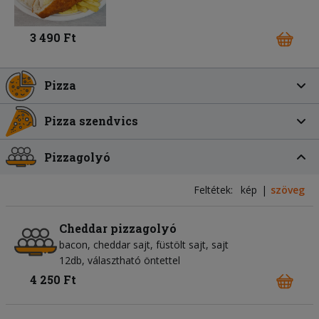
3 490 Ft
Pizza
Pizza szendvics
Pizzagolyó
Feltétek:
kép
szöveg
Cheddar pizzagolyó
bacon
cheddar sajt
füstölt sajt
sajt
12db, választható öntettel
4 250 Ft