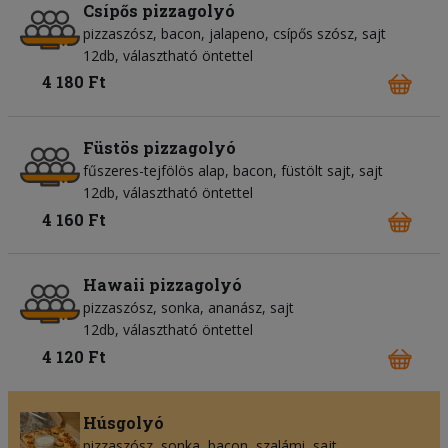
Csípős pizzagolyó
pizzaszósz
bacon
jalapeno
csípős szósz
sajt
12db, választható öntettel
4 180 Ft
Füstös pizzagolyó
fűszeres-tejfölös alap
bacon
füstölt sajt
sajt
12db, választható öntettel
4 160 Ft
Hawaii pizzagolyó
pizzaszósz
sonka
ananász
sajt
12db, választható öntettel
4 120 Ft
Húsgolyó
pizzaszósz
sonka
bacon
szalámi
sajt