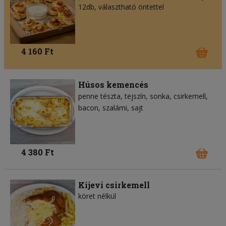
12db, választható öntettel
4 160 Ft
Húsos kemencés
penne tészta
tejszín
sonka
csirkemell
bacon
szalámi
sajt
4 380 Ft
Kijevi csirkemell
köret nélkül