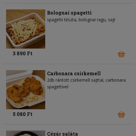
Bolognai spagetti
spagetti tészta
bolognai ragu
sajt
3 890 Ft
Carbonara csirkemell
2db rántott csirkemell sajttal, carbonara
spagettivel
5 080 Ft
Cézár saláta