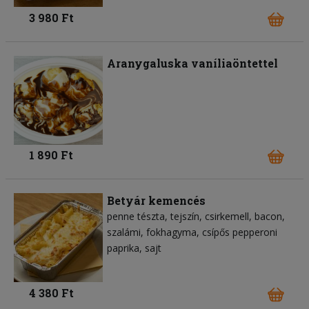
3 980 Ft
Aranygaluska vaníliaöntettel
1 890 Ft
Betyár kemencés
penne tészta
tejszín
csirkemell
bacon
szalámi
fokhagyma
csípős pepperoni
paprika
sajt
4 380 Ft