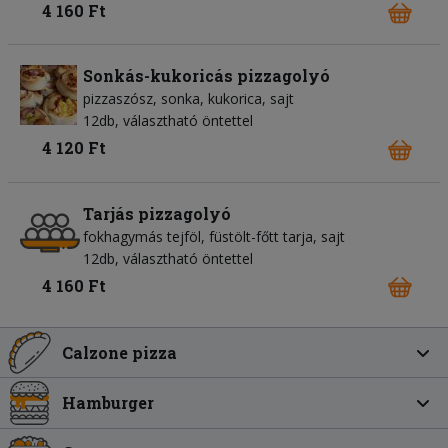
4 160 Ft
Sonkás-kukoricás pizzagolyó
pizzaszósz
sonka
kukorica
sajt
12db, választható öntettel
4 120 Ft
Tarjás pizzagolyó
fokhagymás tejföl
füstölt-főtt tarja
sajt
12db, választható öntettel
4 160 Ft
Calzone pizza
Hamburger