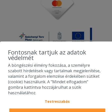
2025-06-15 - Tamás:
Szállítási idő több mint másfél óra volt,
amúgy ízlett.
2025-06-10 - sylvia:
Köszönöm a gyors kiszállitást.
Fontosnak tartjuk az adatok
védelmét
A böngészési élmény fokozása, a személyre
2010-2026 Copyright - Falatozz.hu - Diston-line Kft.
szabott hirdetések vagy tartalmak megjelenítése,
valamint a forgalom elemzése érdekében sütiket
Pizza, gyros, hamburger, menük kedvező áron, egy helyen az összes
(cookie) használunk. A "Mindet elfogadom"
étterem ajánlata.
gombra kattintva hozzájárulhat a sütik
használatához.
Testreszabás