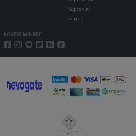
Nagyon elégedett voltam! Gyors
kiszállítás!
Kapcsolat
Karrier
2026-01-04 - Milán:
tökéletes D
KÖVESS MINKET
2025-12-08 - :
Egész jó talán kicsit túl van kloffolva a
hús,de minden oké
2025-10-04 - Marianna:
Az étel finom volt. Egy hibája, hogy már
kihűlt, mire ideért.
2025-08-01 - Róbert:
Nagyon finom volt jo laktatos
2025-07-27 - Hightower:
80 perc alatt ért ki alig langyosan, ez
egy kis varos.. hat nem kell a futarnak a
jo jatt?