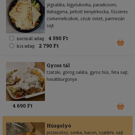
jégsaláta
kígyóuborka
paradicsom
lilahagyma
pirított kenyérkocka
fűszeres
csirkemellcsíkok
cézár öntet
parmezán
sajt
4 590 Ft
normál adag
2 790 Ft
kis adag
Gyros tál
tzatziki
görög saláta
gyros hús
feta sajt
hasábburgonya
4 690 Ft
Húsgolyó
pizzaszósz
sonka
bacon
szalámi
sajt