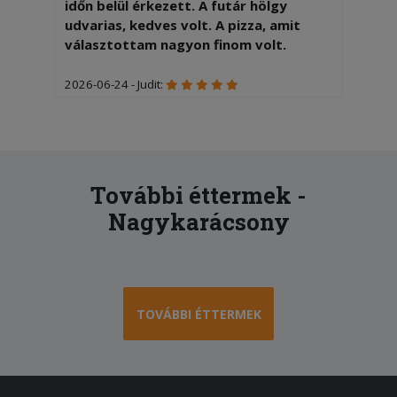
időn belül érkezett. A futár hölgy
udvarias, kedves volt. A pizza, amit
választottam nagyon finom volt.
2026-06-24 - Judit:
A gyerekek nagyon finomnak találták a
Sobéku és Dunaújváros pizzákat, amik
forrón érkeztek ki Nagyvenyimre. A
pizzák és a kiszállítás díja is rendben
van. Köszönjük!
További éttermek -
Nagykarácsony
2026-05-21 - :
Igen finom volt
2026-05-04 - :
Nagyon finom,jó volt.
TOVÁBBI ÉTTERMEK
2026-03-09 - Szabina:
Nagyon finom volt!