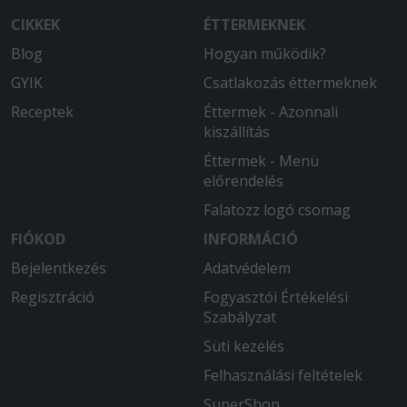
2026-02-25 - Andrásné:
Időben érkezett. Meleg volt, és finom.
CIKKEK
ÉTTERMEKNEK
Blog
Hogyan működik?
2026-02-21 - Alex:
GYIK
Csatlakozás éttermeknek
Az étterem a kiszállìtásnál elrontotta a
rendelésünket. Egy jó pizzát és egy
Receptek
Éttermek - Azonnali
rossz pizzát kaptunk. Utólag meg
kiszállítás
kaptuk a jót, de addigra már kihült.
Éttermek - Menü
előrendelés
2026-02-15 - Imre:
Teljesen rendben volt.
Falatozz logó csomag
FIÓKOD
INFORMÁCIÓ
2026-02-07 - Anna:
Többször rendeltem régebben is az
Bejelentkezés
Adatvédelem
étteremből. Mindig elégedett voltam.
Regisztráció
Fogyasztói Értékelési
Szabályzat
2026-01-24 - Milán:
Süti kezelés
D
Felhasználási feltételek
2026-01-13 - Gál:
SuperShop