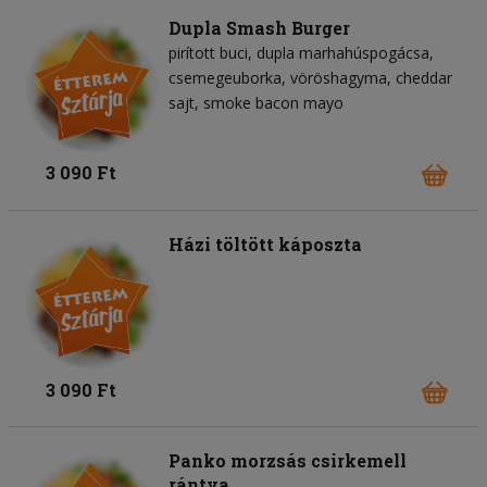
Dupla Smash Burger
pirított buci
dupla marhahúspogácsa
csemegeuborka
vöröshagyma
cheddar
sajt
smoke bacon mayo
3 090 Ft
Házi töltött káposzta
3 090 Ft
Panko morzsás csirkemell
rántva