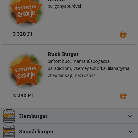
burgonyapürével
3 320 Ft
Rush Burger
pirított buci
marhahúspogácsa
paradicsom
csemegeuborka
lilahagyma
cheddar sajt
házi szósz
2 290 Ft
Hamburger
Smash burger