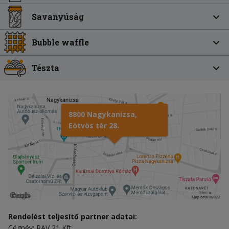
Savanyúság
Bubble waffle
Tészta
8800 Nagykanizsa,
Eötvös tér 28.
Rendelést teljesítő partner adatai:
Cégnév: RAV 21 Kft.