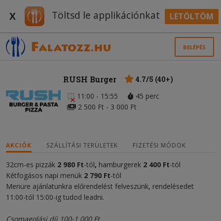
Töltsd le applikációnkat
X
LETÖLTÖM
BELÉPÉS
RUSH Burger
4.7/5 (40+)
11:00 - 15:55
45 perc
2 500 Ft - 3 000 Ft
AKCIÓK
SZÁLLÍTÁSI TERÜLETEK
FIZETÉSI MÓDOK
32cm-es pizzák
2 980 Ft
-tól
,
hamburgerek
2 400 Ft
-tól
Kétfogásos napi menük
2 790 Ft
-tól
Menüre ajánlatunkra előrendelést felveszünk, rendelésedet
11:00-tól 15:00-ig tudod leadni.
Csomagolási díj 100-1 000 Ft