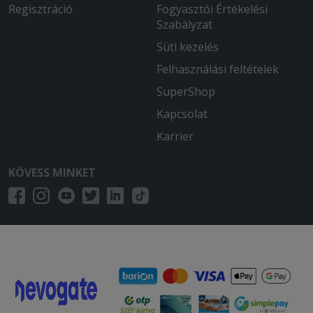
Regisztráció
Fogyasztói Értékelési
Szabályzat
Süti kezelés
Felhasználási feltételek
SuperShop
Kapcsolat
Karrier
KÖVESS MINKET