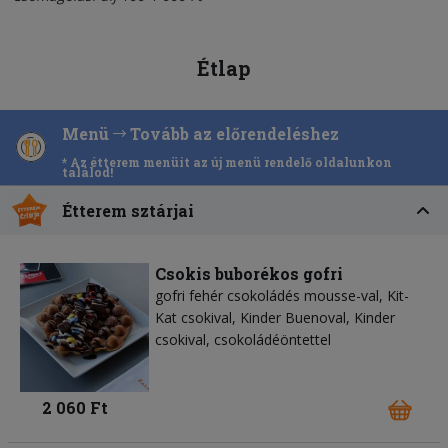
Étlap
Menü
Tovább az előrendeléshez
* Az étterem menüit az új menü rendelő oldalunkon
találod!
Étterem sztárjai
Csokis buborékos gofri
gofri fehér csokoládés mousse-val, Kit-
Kat csokival, Kinder Buenoval, Kinder
csokival, csokoládéöntettel
2 060 Ft