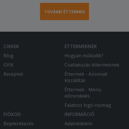
TOVÁBBI ÉTTERMEK
CIKKEK
ÉTTERMEKNEK
Blog
Hogyan működik?
GYIK
Csatlakozás éttermeknek
Receptek
Éttermek - Azonnali
kiszállítás
Éttermek - Menü
előrendelés
Falatozz logó csomag
FIÓKOD
INFORMÁCIÓ
Bejelentkezés
Adatvédelem