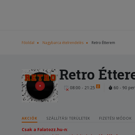
Főoldal
Nagybarca ételrendelés
Retro Étterem
Retro Étte
08:00 - 21:25
60 - 90 per
AKCIÓK
SZÁLLÍTÁSI TERÜLETEK
FIZETÉSI MÓDOK
Csak a Falatozz.hu-n
: