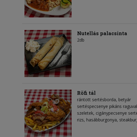
Nutellás palacsinta
2db
Röfi tál
rántott sertésborda, betyár
sertéspecsenye pikáns raguval
szeletek, cigánypecsenye serté
rizs, hasábburgonya, steakbu