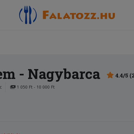
rem
- Nagybarca
4.4/5 (
c
1 050 Ft - 10 000 Ft