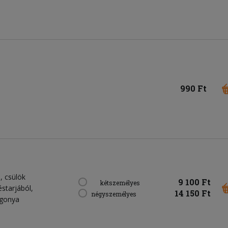
990 Ft
, csülök
9 100 Ft
kétszemélyes
starjából,
14 150 Ft
négyszemélyes
rgonya