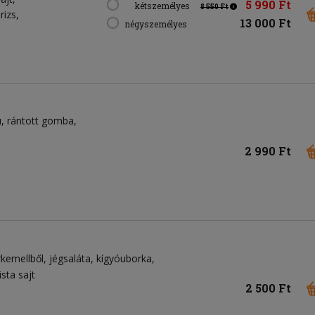
5 990 Ft
kétszemélyes
8 550 Ft
rizs,
13 000 Ft
négyszemélyes
u, rántott gomba,
2 990 Ft
rkemellből
jégsaláta
kígyóuborka
ista sajt
2 500 Ft