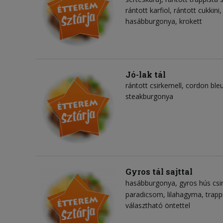
rántott karfiol, rántott cukkini, 
hasábburgonya, krokett
Jó-lak tál
rántott csirkemell, cordon ble
steakburgonya
Gyros tál sajttal
hasábburgonya
gyros hús csi
paradicsom
lilahagyma
trapp
választható öntettel