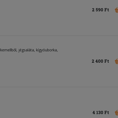
2 590 Ft
rkemellből
jégsaláta
kígyóuborka
2 400 Ft
4 130 Ft