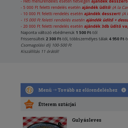
- Heti menürendelés esetén hétvégén
ajándék desszert
- 5 000 Ft feletti rendelés esetén
ajándék üdítő
!
(A la Ca
-
10 000 Ft feletti rendelés esetén
ajándék desszert
!
(A 
-
15 000 Ft feletti rendelés esetén
ajándék üdítő + dess
- 20 000 Ft feletti rendelés esetén
ajándék 3db üdítő va
Naponta változó ebédmenük
1 500 Ft
-tól
Frissensültek
2 300
Ft
-tól, többszemélyes tálak
4 950 Ft
-t
Csomagolási díj 100-500 Ft
Kiszállítás 11 órától!
Menü
Tovább az előrendeléshez
Étterem sztárjai
Gulyásleves