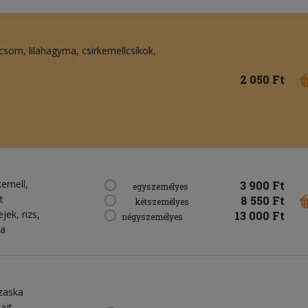
icsom
lilahagyma
csirkemellcsíkok
2 050 Ft
kemell,
3 900 Ft
egyszemélyes
t
8 550 Ft
kétszemélyes
jek, rizs,
13 000 Ft
négyszemélyes
ya
zaska
ajt,