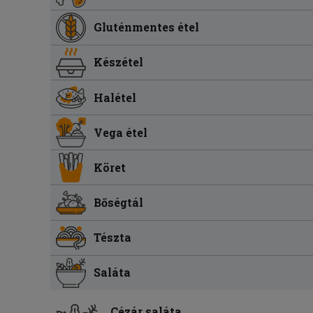
Gluténmentes étel
Készétel
Halétel
Vega étel
Köret
Bőségtál
Tészta
Saláta
Cézár saláta