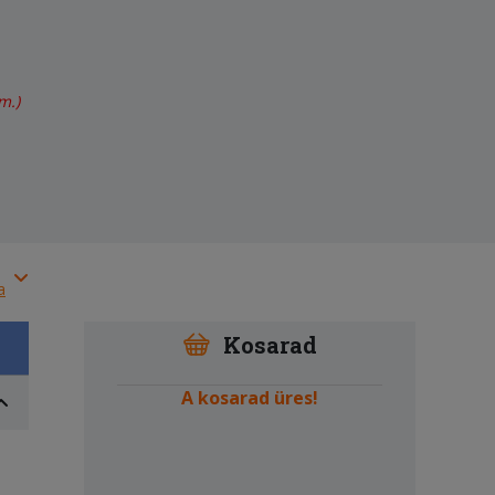
m.)
a
Kosarad
A kosarad üres!