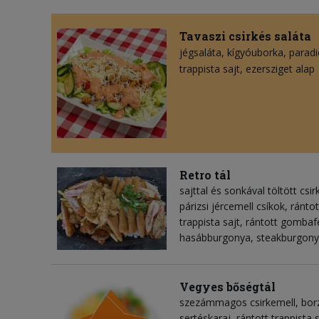
Tavaszi csirkés saláta
jégsaláta
kígyóuborka
parad
trappista sajt
ezersziget alap
Retro tál
sajttal és sonkával töltött csir
párizsi jércemell csíkok, rántot
trappista sajt, rántott gombafe
hasábburgonya, steakburgon
Vegyes bőségtál
szezámmagos csirkemell, bor
sertéskaraj, rántott trappista s