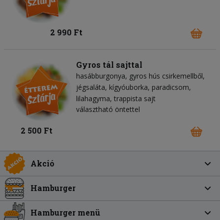
2 990 Ft
Gyros tál sajttal
hasábburgonya
gyros hús csirkemellből
jégsaláta
kígyóuborka
paradicsom
lilahagyma
trappista sajt
választható öntettel
2 500 Ft
Akció
Hamburger
Hamburger menü