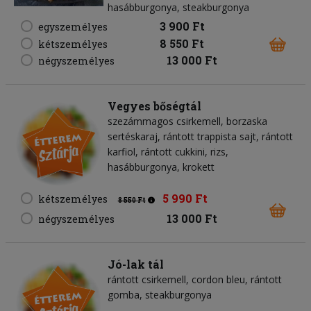
hasábburgonya, steakburgonya
3 900 Ft
egyszemélyes
8 550 Ft
kétszemélyes
13 000 Ft
négyszemélyes
Vegyes bőségtál
szezámmagos csirkemell, borzaska
sertéskaraj, rántott trappista sajt, rántott
karfiol, rántott cukkini, rizs,
hasábburgonya, krokett
5 990 Ft
kétszemélyes
8 550 Ft
13 000 Ft
négyszemélyes
Jó-lak tál
rántott csirkemell, cordon bleu, rántott
gomba, steakburgonya