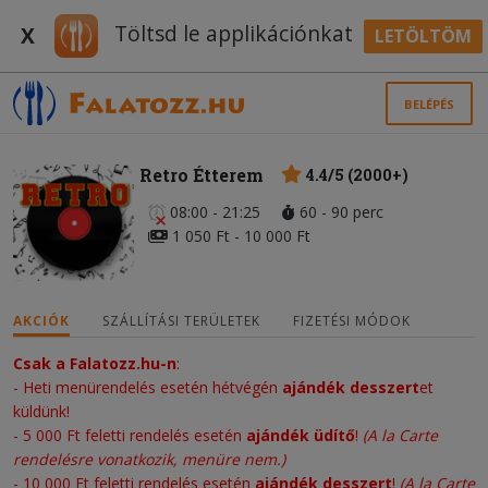
Töltsd le applikációnkat
X
LETÖLTÖM
BELÉPÉS
Retro Étterem
4.4/5 (2000+)
08:00 - 21:25
60 - 90 perc
1 050 Ft - 10 000 Ft
AKCIÓK
SZÁLLÍTÁSI TERÜLETEK
FIZETÉSI MÓDOK
Csak a Falatozz.hu-n
:
- Heti menürendelés esetén hétvégén
ajándék desszert
et
küldünk!
- 5 000 Ft feletti rendelés esetén
ajándék üdítő
!
(A la Carte
rendelésre vonatkozik, menüre nem.)
-
10 000 Ft feletti rendelés esetén
ajándék desszert
!
(A la Carte