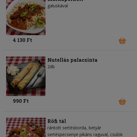
galuskával
4 130 Ft
Nutellás palacsinta
2db
990 Ft
Röfi tál
rántott sertésborda, betyár
sertéspecsenye pikáns raguval, csülök