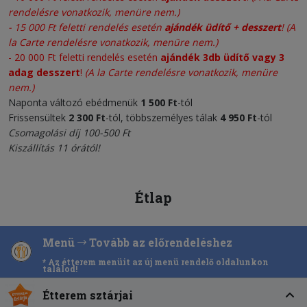
rendelésre vonatkozik, menüre nem.)
-
15 000 Ft feletti rendelés esetén
ajándék üdítő + desszert
!
(A
la Carte rendelésre vonatkozik, menüre nem.)
- 20 000 Ft feletti rendelés esetén
ajándék 3db üdítő vagy 3
adag desszert
!
(A la Carte rendelésre vonatkozik, menüre
nem.)
Naponta változó ebédmenük
1 500 Ft
-tól
Frissensültek
2 300
Ft
-tól, többszemélyes tálak
4 950 Ft
-tól
Csomagolási díj 100-500 Ft
Kiszállítás 11 órától!
Étlap
Menü
Tovább az előrendeléshez
* Az étterem menüit az új menü rendelő oldalunkon
találod!
Étterem sztárjai