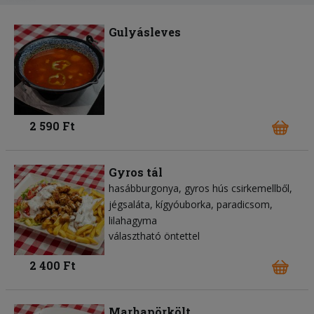
Gulyásleves
2 590 Ft
Gyros tál
hasábburgonya
gyros hús csirkemellből
jégsaláta
kígyóuborka
paradicsom
lilahagyma
választható öntettel
2 400 Ft
Marhapörkölt