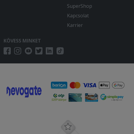
Először rosszul kézbesítik a rendelésem,
SuperShop
majd reklamáció után 1313-tól 1640-ig
Kapcsolat
még mindig sehol a rendelésem. Azért
ez már felháborító. Ennyi idő alatt már
Karrier
gyalogosan is ki lehetett volna hozni a
rendelésem a 800 m-re lévő étteremből.
KÖVESS MINKET
2026-01-08 - Beáta:
Gyors a kiszállítás, a futár
együttműködő, kedves.
2025-12-15 - :
3 óràt kellet vàrnom a kajàra ,vajon
elfogyott a juhtúró a gombàról majd
segitek a az alkamazottnak panírozni
és hogy kell jól megsütni a húsokat !!
Szomorú hogy ennyi pénzért ilyen silàny
étel kiadni a kezükböl!!!
2025-11-21 - :