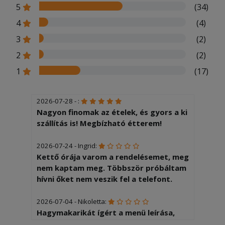
5
(34)
4
(4)
3
(2)
2
(2)
1
(17)
2026-07-28 - :
Nagyon finomak az ételek, és gyors a ki
szállítás is! Megbízható étterem!
2026-07-24 - Ingrid:
Kettő órája varom a rendelésemet, meg
nem kaptam meg. Többször próbáltam
hívni őket nem veszik fel a telefont.
2026-07-04 - Nikoletta:
Hagymakarikát ígért a menü leírása,
1db-ot kaptunk rá, mint díszítés. A