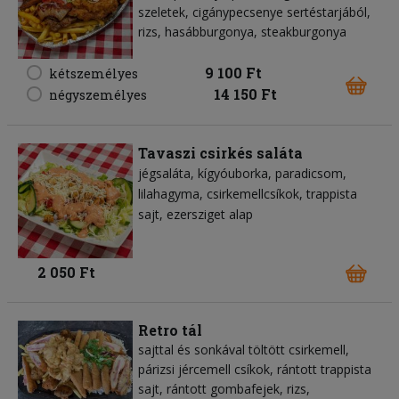
szeletek, cigánypecsenye sertéstarjából,
rizs, hasábburgonya, steakburgonya
9 100 Ft
kétszemélyes
14 150 Ft
négyszemélyes
Tavaszi csirkés saláta
jégsaláta
kígyóuborka
paradicsom
lilahagyma
csirkemellcsíkok
trappista
sajt
ezersziget alap
2 050 Ft
Retro tál
sajttal és sonkával töltött csirkemell,
párizsi jércemell csíkok, rántott trappista
sajt, rántott gombafejek, rizs,