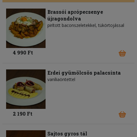
Brassói aprópecsenye
újragondolva
pirított baconszeletekkel, tükörtojással
4 990 Ft
Erdei gyümölcsös palacsinta
vaníliaöntettel
2 190 Ft
Sajtos gyros tál