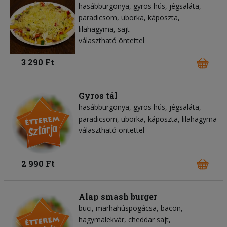
hasábburgonya
gyros hús
jégsaláta
paradicsom
uborka
káposzta
lilahagyma
sajt
választható öntettel
3 290 Ft
Gyros tál
hasábburgonya
gyros hús
jégsaláta
paradicsom
uborka
káposzta
lilahagyma
választható öntettel
2 990 Ft
Alap smash burger
buci
marhahúspogácsa
bacon
hagymalekvár
cheddar sajt