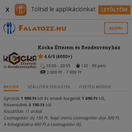
Töltsd le applikációnkat
X
LETÖLTÖM
BELÉPÉS
Kocka Étterem és Rendezvényház
4.6/5 (4000+)
10:00 - 20:55
120 - 90 perc
2 000 Ft - 7 000 Ft
AKCIÓK
SZÁLLÍTÁSI TERÜLETEK
FIZETÉSI MÓDOK
Gyrosok
1 990 Ft
-tól és smash burgerek
1 690 Ft
-tól,
frissensültek
3 190 Ft
-tól
Kiszállítás 11 órától.
Csomagolási díj 150 Ft. Napi menü csomagolási díja 300 Ft.
A bőségtálakra 400 Ft a csomagolási díj.