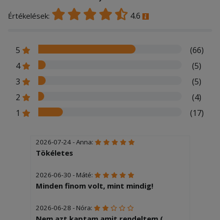
4.6
Értékelések:
5
(66)
4
(5)
3
(5)
2
(4)
1
(17)
2026-07-24 - Anna:
Tökéletes
2026-06-30 - Máté:
Minden finom volt, mint mindig!
2026-06-28 - Nóra:
Nem azt kaptam amit rendeltem (