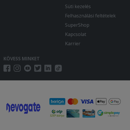
megsülve sem a hal.
Süti kezelés
Felhasználási feltételek
2025-12-04 - Beáta:
A menü, a tál és a palacsinta is isteni
SuperShop
finom volt!
Kapcsolat
2025-11-06 - Csabáné:
Karrier
Imádom, finom, bőséges mint mindig!
KÖVESS MINKET
2025-10-29 - Anett:
Ìzre finom volt a gyros, a
hasàbburgonya a halhoz szàraz volt, és
sajnos a két darab ezersziget öntetet
sem talàltuk a csomagban.
2025-09-19 - Katalin:
Nagyon finom volt! Köszönjük szépen!
2025-09-12 - Kitti:
Gusztustalan a hamburger.