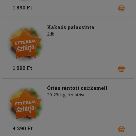
1 890 Ft
Kakaós palacsinta
2db
1 690 Ft
Óriás rántott csirkemell
20-25dkg, rizi-bizivel
4 290 Ft