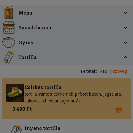
Menü
Smash burger
Gyros
Tortilla
Feltétek:
kép
szöveg
Csirkés tortilla
tortilla
rántott csirkemell
pirított bacon
jégsaláta
kukorica
cheddar sajtmártás
3 490 Ft
Ínyenc tortilla