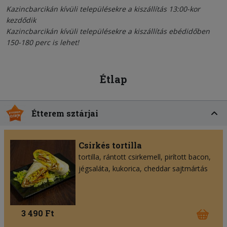
Kazincbarcikán kívüli településekre a kiszállítás 13:00-kor
kezdődik
Kazincbarcikán kívüli településekre a kiszállítás ebédidőben
150-180 perc is lehet!
Étlap
Étterem sztárjai
Csirkés tortilla
tortilla
rántott csirkemell
pirított bacon
jégsaláta
kukorica
cheddar sajtmártás
3 490 Ft