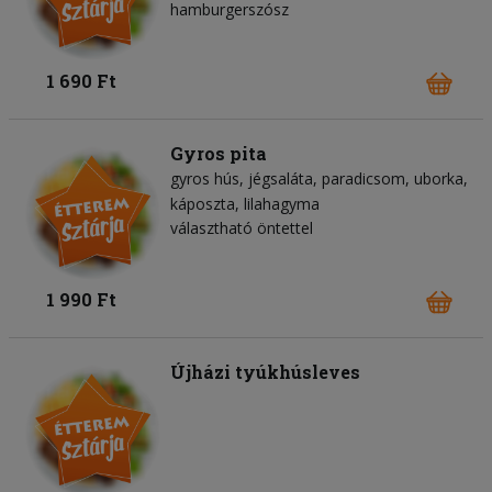
hamburgerszósz
1 690 Ft
Gyros pita
gyros hús
jégsaláta
paradicsom
uborka
káposzta
lilahagyma
választható öntettel
1 990 Ft
Újházi tyúkhúsleves