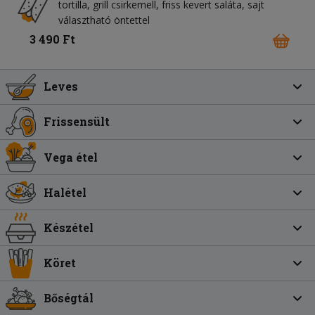
tortilla
grill csirkemell
friss kevert saláta
sajt
választható öntettel
3 490 Ft
Leves
Frissensült
Vega étel
Halétel
Készétel
Köret
Bőségtál