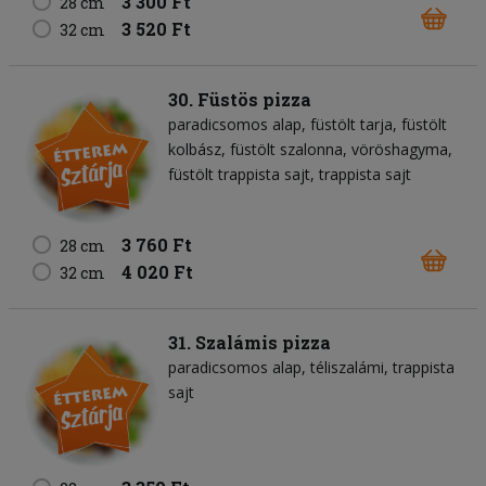
3 300 Ft
28 cm
3 520 Ft
32 cm
30. Füstös pizza
paradicsomos alap
füstölt tarja
füstölt
kolbász
füstölt szalonna
vöröshagyma
füstölt trappista sajt
trappista sajt
3 760 Ft
28 cm
4 020 Ft
32 cm
31. Szalámis pizza
paradicsomos alap
téliszalámi
trappista
sajt