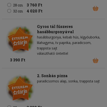
3 760 Ft
28 cm
4 020 Ft
32 cm
Gyros tál fűszeres
hasábburgonyával
hasábburgonya
kebab hús
kígyóuborka
lilahagyma
tv paprika
paradicsom
trappista sajt
választható öntettel
3 390 Ft
2. Sonkás pizza
paradicsomos alap
sonka
trappista sajt