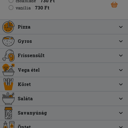
730 Ft
csokoládé
730 Ft
vanília
Pizza
Gyros
Frissensült
Vega étel
Köret
Saláta
Savanyúság
Öntet