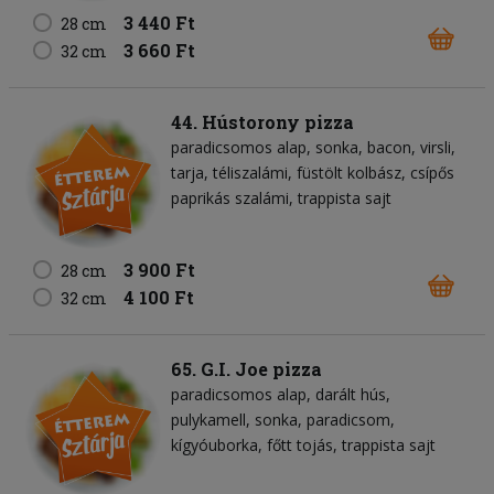
3 440 Ft
28 cm
3 660 Ft
32 cm
44. Hústorony pizza
paradicsomos alap
sonka
bacon
virsli
tarja
téliszalámi
füstölt kolbász
csípős
paprikás szalámi
trappista sajt
3 900 Ft
28 cm
4 100 Ft
32 cm
65. G.I. Joe pizza
paradicsomos alap
darált hús
pulykamell
sonka
paradicsom
kígyóuborka
főtt tojás
trappista sajt