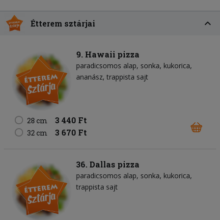
Étterem sztárjai
9. Hawaii pizza
paradicsomos alap
sonka
kukorica
ananász
trappista sajt
3 440 Ft
28 cm
3 670 Ft
32 cm
36. Dallas pizza
paradicsomos alap
sonka
kukorica
trappista sajt