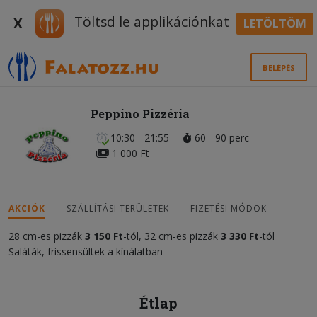
Töltsd le applikációnkat
X
LETÖLTÖM
BELÉPÉS
Peppino Pizzéria
10:30 - 21:55
60 - 90 perc
1 000 Ft
AKCIÓK
SZÁLLÍTÁSI TERÜLETEK
FIZETÉSI MÓDOK
28 cm-es pizzák
3 150
Ft
-tól, 32 cm-es pizzák
3 330
Ft
-tól
Saláták, frissensültek a kínálatban
Étlap