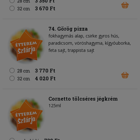
3 350 Ft
28 cm
3 670 Ft
32 cm
74. Görög pizza
fokhagymás alap
csirke gyros hús
paradicsom
vöröshagyma
kígyóuborka
feta sajt
trappista sajt
3 770 Ft
28 cm
4 020 Ft
32 cm
Cornetto tölcséres jégkrém
125ml