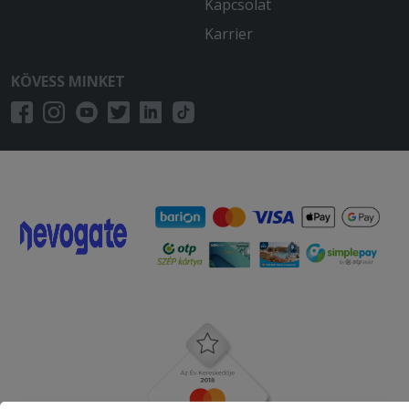
Kapcsolat
Karrier
KÖVESS MINKET