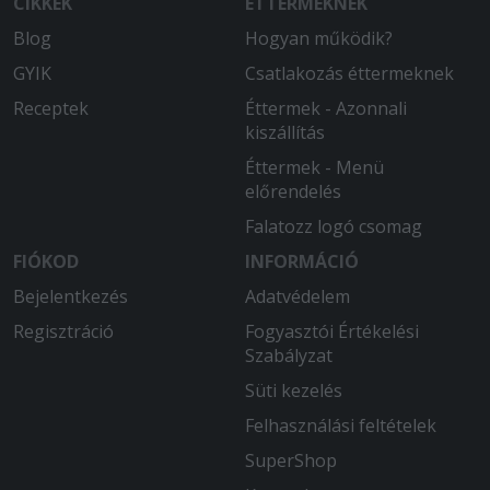
CIKKEK
ÉTTERMEKNEK
Blog
Hogyan működik?
GYIK
Csatlakozás éttermeknek
Receptek
Éttermek - Azonnali
kiszállítás
Éttermek - Menü
előrendelés
Falatozz logó csomag
FIÓKOD
INFORMÁCIÓ
Bejelentkezés
Adatvédelem
Regisztráció
Fogyasztói Értékelési
Szabályzat
Süti kezelés
Felhasználási feltételek
SuperShop