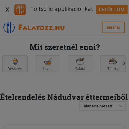
Töltsd le applikációnkat
X
LETÖLTÖM
BELÉPÉS
Mit szeretnél enni?
Desszert
Leves
Saláta
Tészta
Ételrendelés Nádudvar éttermeiből