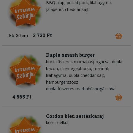
BBQ alap
pulled pork
lilahagyma
jalapeno
cheddar sajt
3 730 Ft
kb. 30 cm
Dupla smash burger
buci
fűszeres marhahúspogácsa
dupla
bacon
csemegeuborka
marinált
lilahagyma
dupla cheddar sajt
hamburgerszósz
dupla fűszeres marhahúspogácsával
4 565 Ft
Cordon bleu sertéskaraj
köret nélkül