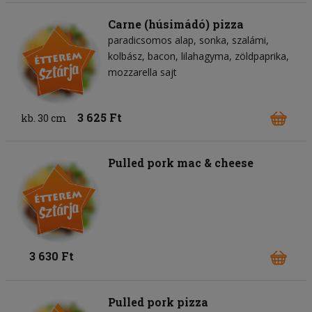
Carne (húsimádó) pizza
paradicsomos alap
sonka
szalámi
kolbász
bacon
lilahagyma
zöldpaprika
mozzarella sajt
3 625 Ft
kb. 30 cm
Pulled pork mac & cheese
3 630 Ft
Pulled pork pizza