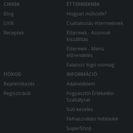
burgonya
CIKKEK
ÉTTERMEKNEK
Blog
Hogyan működik?
2026-03-25 - Gyula:
Szuper finom volt!
GYIK
Csatlakozás éttermeknek
Receptek
Éttermek - Azonnali
2026-03-20 - Gyula:
kiszállítás
Finom, gyors.
Éttermek - Menü
2026-03-10 - István:
előrendelés
Hidegen kaptuk meg az ételt.. A
Falatozz logó csomag
gyrosban a hús rágós volt, először
rendeltünk de nemigazán nyerte el az
FIÓKOD
INFORMÁCIÓ
ízlésünk sajnos !
Bejelentkezés
Adatvédelem
Regisztráció
Fogyasztói Értékelési
2026-03-07 - Gyula:
Szabályzat
Az étel finom, kiszállítás gyors, pontos.
Süti kezelés
2026-03-05 - Máté:
Felhasználási feltételek
Nagyon finom volt minden. Eddig még
nem csalódtunk ebben az étteremben.
SuperShop