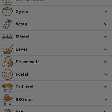
Gyros
Wrap
Előétel
Leves
Frissensült
Főétel
Grill étel
BBQ étel
Box