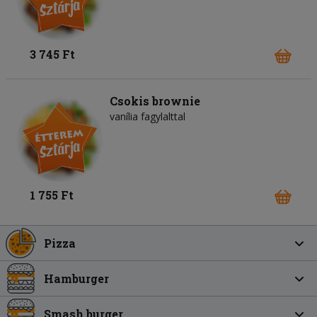
3 745 Ft
Csokis brownie
vanília fagylalttal
1 755 Ft
Pizza
Hamburger
Smash burger