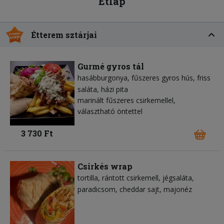
Étlap
Étterem sztárjai
Gurmé gyros tál
hasábburgonya
fűszeres gyros hús
friss
saláta
házi pita
marinált fűszeres csirkemellel,
választható öntettel
3 730 Ft
Csirkés wrap
tortilla
rántott csirkemell
jégsaláta
paradicsom
cheddar sajt
majonéz