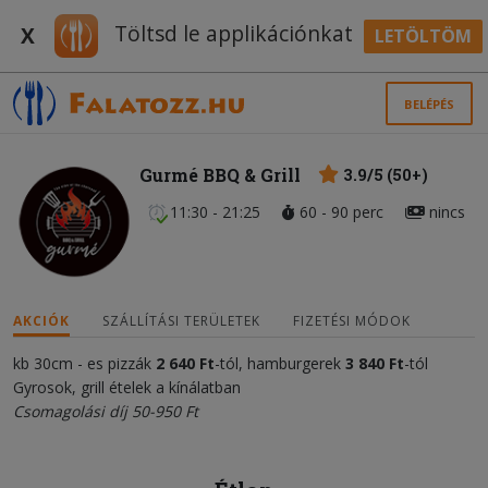
Töltsd le applikációnkat
X
LETÖLTÖM
BELÉPÉS
Gurmé BBQ & Grill
3.9/5 (50+)
11:30 - 21:25
60 - 90 perc
nincs
AKCIÓK
SZÁLLÍTÁSI TERÜLETEK
FIZETÉSI MÓDOK
kb 30cm - es pizzák
2 640 Ft
-tól, hamburgerek
3 840 Ft
-tól
Gyrosok, grill ételek a kínálatban
Csomagolási díj 50-950 Ft