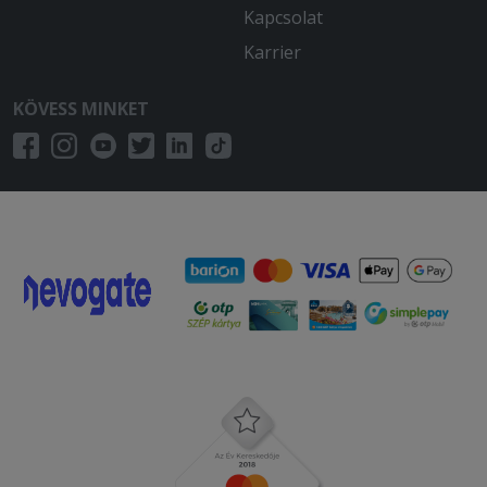
Kapcsolat
2026-02-21 - Gyula:
Első rendelésem volt innen. Magas
Karrier
színvonal, finom ételek, gyors
kiszállítás.
KÖVESS MINKET
2025-12-20 - Dénes:
Nagyon sós volt a krumpli, és egy
egyszerű csirkemellflekken, tulárazva
2025-12-17 - Ágoston:
A kiszállítás több mint másfél óra volt,
majd kaptam egy hideg, gyenge
minőségű burgert ami esett szét,
illetve egy teljesen szétpuhult, elázott
krumplit
2025-10-28 - :
A megjegyzést az étterem figyelmen
kívül hagyta, így azt az a személy aki
kérte, ezért nem ette meg a gomba