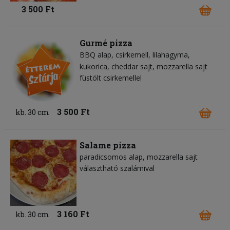
3 500 Ft
Gurmé pizza
BBQ alap
csirkemell
lilahagyma
kukorica
cheddar sajt
mozzarella sajt
füstölt csirkemellel
3 500 Ft
kb. 30 cm
Salame pizza
paradicsomos alap
mozzarella sajt
választható szalámival
3 160 Ft
kb. 30 cm