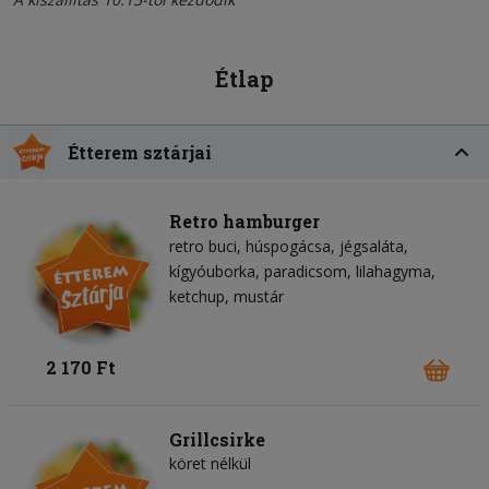
Étlap
Étterem sztárjai
Retro hamburger
retro buci
húspogácsa
jégsaláta
kígyóuborka
paradicsom
lilahagyma
ketchup
mustár
2 170 Ft
Grillcsirke
köret nélkül