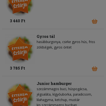
3 440 Ft
Gyros tál
hasábburgonya
csirke gyros hús
friss
zöldségek
gyros öntet
3 785 Ft
Junior hamburger
szezámmagos buci
húspogácsa
jégsaláta
kígyóuborka
paradicsom
lilahagyma
ketchup
mustár
kis szezámmagos buciban