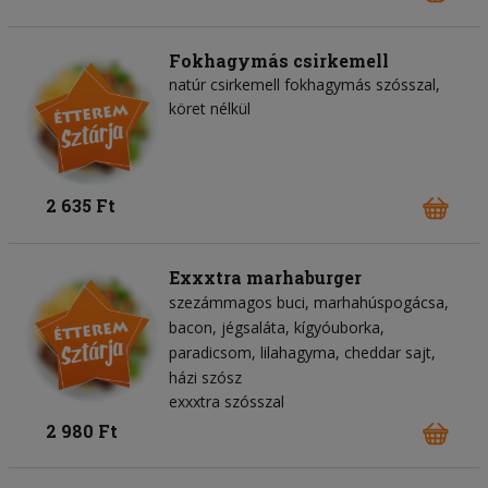
Fokhagymás csirkemell
natúr csirkemell fokhagymás szósszal,
köret nélkül
2 635 Ft
Exxxtra marhaburger
szezámmagos buci
marhahúspogácsa
bacon
jégsaláta
kígyóuborka
paradicsom
lilahagyma
cheddar sajt
házi szósz
exxxtra szósszal
2 980 Ft