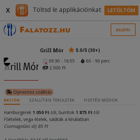
Töltsd le applikációnkat
X
LETÖLTÖM
BELÉPÉS
Grill Mór
5.0/5 (30+)
09:30 - 16:55
60 - 90 perc
2 000 Ft
Díjmentes szállítás
AKCIÓK
SZÁLLÍTÁSI TERÜLETEK
FIZETÉSI MÓDOK
Hamburgerek
1 050 Ft
-tól, burritok
1 875 Ft
-tól
Főételek, vega ételek, saláták a kínálatban
Csomagolási díj 85 Ft
A kiszállítás 10:15-től kezdődik