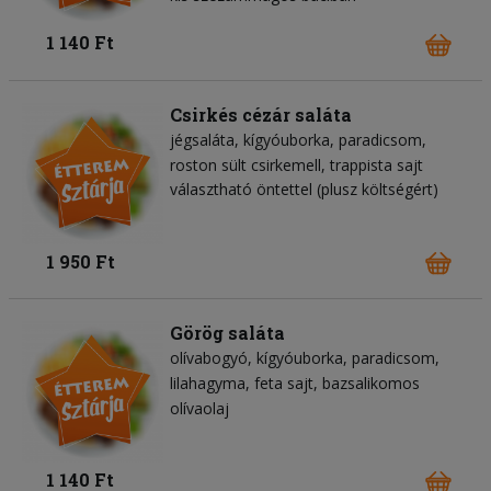
1 140 Ft
Csirkés cézár saláta
jégsaláta
kígyóuborka
paradicsom
roston sült csirkemell
trappista sajt
választható öntettel (plusz költségért)
1 950 Ft
Görög saláta
olívabogyó
kígyóuborka
paradicsom
lilahagyma
feta sajt
bazsalikomos
olívaolaj
1 140 Ft