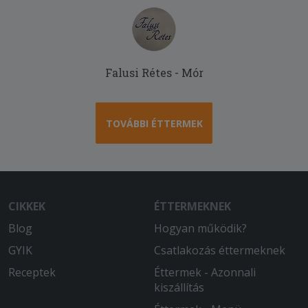
Falusi Rétes - Mór
TOVÁBBI ÉTTERMEK
CIKKEK
ÉTTERMEKNEK
Blog
Hogyan működik?
GYIK
Csatlakozás éttermeknek
Receptek
Éttermek - Azonnali
kiszállítás