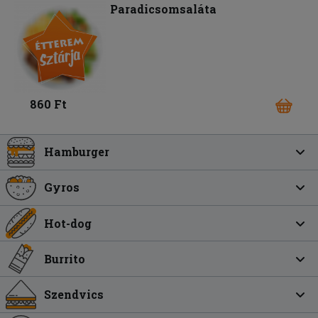
Paradicsomsaláta
860 Ft
Hamburger
Gyros
Hot-dog
Burrito
Szendvics