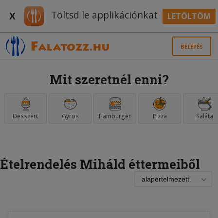
Töltsd le applikációnkat
X
LETÖLTÖM
BELÉPÉS
Mit szeretnél enni?
Desszert
Gyros
Hamburger
Pizza
Saláta
Ételrendelés Miháld éttermeiből