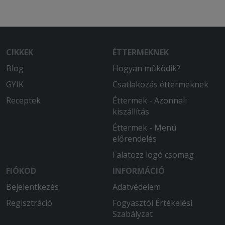
CIKKEK
ÉTTERMEKNEK
Blog
Hogyan működik?
GYIK
Csatlakozás éttermeknek
Receptek
Éttermek - Azonnali
kiszállítás
Éttermek - Menü
előrendelés
Falatozz logó csomag
FIÓKOD
INFORMÁCIÓ
Bejelentkezés
Adatvédelem
Regisztráció
Fogyasztói Értékelési
Szabályzat