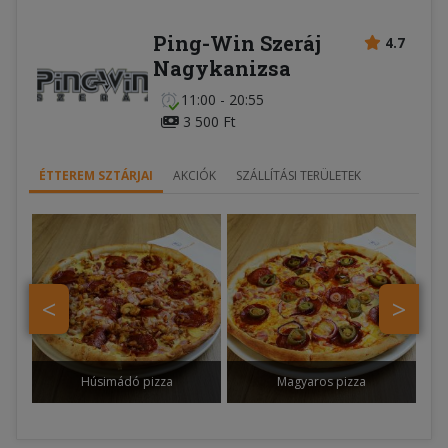
Ping-Win Szeráj
4.7
Nagykanizsa
11:00 - 20:55
3 500 Ft
ÉTTEREM SZTÁRJAI
AKCIÓK
SZÁLLÍTÁSI TERÜLETEK
<
>
Húsimádó pizza
Magyaros pizza