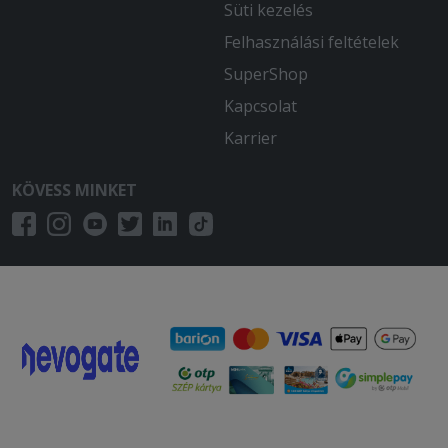
Süti kezelés
Felhasználási feltételek
SuperShop
Kapcsolat
Karrier
KÖVESS MINKET