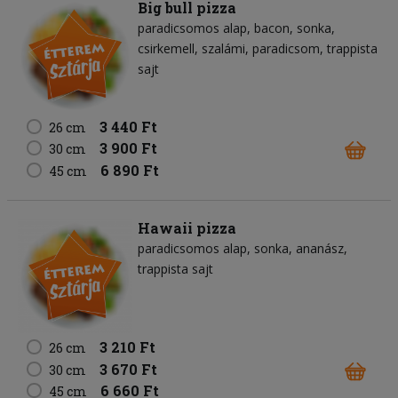
Big bull pizza
paradicsomos alap
bacon
sonka
csirkemell
szalámi
paradicsom
trappista
sajt
3 440 Ft
26 cm
3 900 Ft
30 cm
6 890 Ft
45 cm
Hawaii pizza
paradicsomos alap
sonka
ananász
trappista sajt
3 210 Ft
26 cm
3 670 Ft
30 cm
6 660 Ft
45 cm