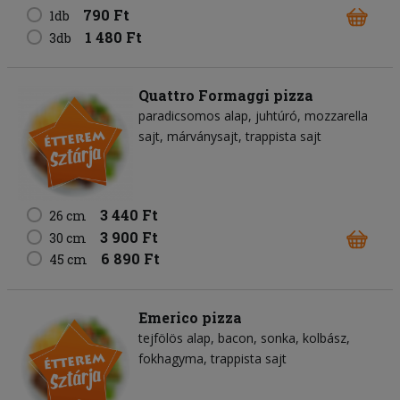
790 Ft
1db
1 480 Ft
3db
Quattro Formaggi pizza
paradicsomos alap
juhtúró
mozzarella
sajt
márványsajt
trappista sajt
3 440 Ft
26 cm
3 900 Ft
30 cm
6 890 Ft
45 cm
Emerico pizza
tejfölös alap
bacon
sonka
kolbász
fokhagyma
trappista sajt