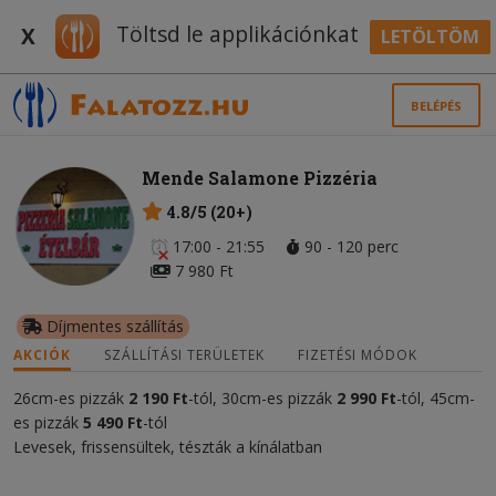
Töltsd le applikációnkat
X
LETÖLTÖM
BELÉPÉS
Mende Salamone Pizzéria
4.8/5 (20+)
17:00 - 21:55
90 - 120 perc
7 980 Ft
Díjmentes szállítás
AKCIÓK
SZÁLLÍTÁSI TERÜLETEK
FIZETÉSI MÓDOK
26cm-es pizzák
2 190
Ft
-tól, 30cm-es pizzák
2 990 Ft
-tól, 45cm-
es pizzák
5 490
Ft
-tól
Levesek, frissensültek, tészták a kínálatban