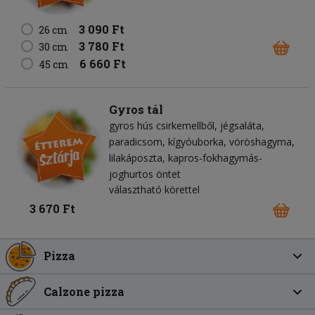
3 090 Ft
26 cm
3 780 Ft
30 cm
6 660 Ft
45 cm
Gyros tál
gyros hús csirkemellből
jégsaláta
paradicsom
kígyóuborka
vöröshagyma
lilakáposzta
kapros-fokhagymás-
joghurtos öntet
választható körettel
3 670 Ft
Pizza
Calzone pizza