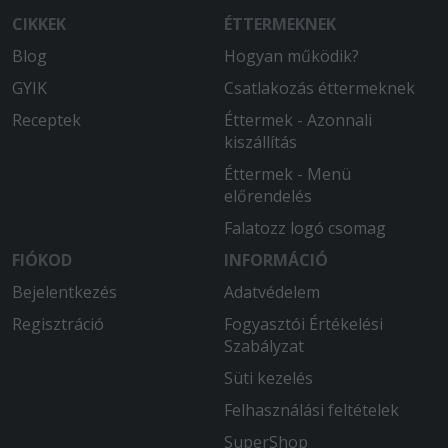
CIKKEK
ÉTTERMEKNEK
Blog
Hogyan működik?
GYIK
Csatlakozás éttermeknek
Receptek
Éttermek - Azonnali
kiszállítás
Éttermek - Menü
előrendelés
Falatozz logó csomag
FIÓKOD
INFORMÁCIÓ
Bejelentkezés
Adatvédelem
Regisztráció
Fogyasztói Értékelési
Szabályzat
Süti kezelés
Felhasználási feltételek
SuperShop