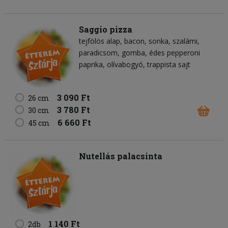
Saggio pizza
tejfölös alap
bacon
sonka
szalámi
paradicsom
gomba
édes pepperoni
paprika
olívabogyó
trappista sajt
3 090 Ft
26 cm
3 780 Ft
30 cm
6 660 Ft
45 cm
Nutellás palacsinta
1 140 Ft
2db