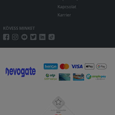
Kapcsolat
Karrier
KÖVESS MINKET