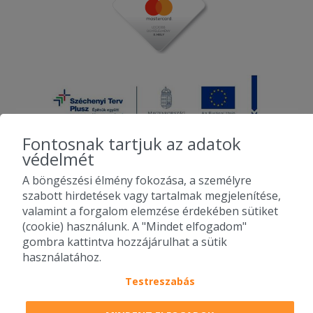
Fontosnak tartjuk az adatok
védelmét
A böngészési élmény fokozása, a személyre
2010-2026 Copyright - Falatozz.hu - Diston-line Kft.
szabott hirdetések vagy tartalmak megjelenítése,
valamint a forgalom elemzése érdekében sütiket
Pizza, gyros, hamburger, menük kedvező áron, egy helyen az összes
(cookie) használunk. A "Mindet elfogadom"
étterem ajánlata.
gombra kattintva hozzájárulhat a sütik
használatához.
Testreszabás