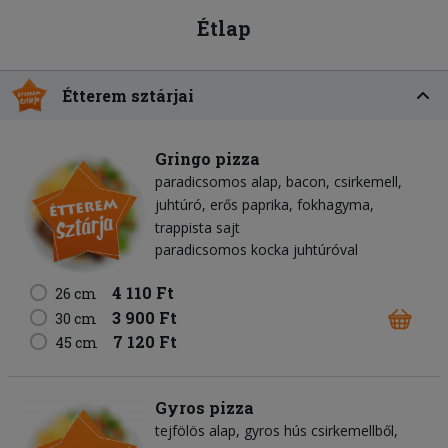
Étlap
Étterem sztárjai
Gringo pizza
paradicsomos alap
bacon
csirkemell
juhtúró
erős paprika
fokhagyma
trappista sajt
paradicsomos kocka juhtúróval
4 110 Ft
26 cm
3 900 Ft
30 cm
7 120 Ft
45 cm
Gyros pizza
tejfölös alap
gyros hús csirkemellből