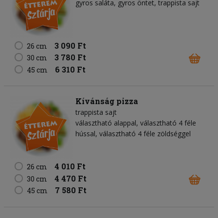
gyros saláta
gyros öntet
trappista sajt
3 090 Ft
26 cm
3 780 Ft
30 cm
6 310 Ft
45 cm
Kívánság pizza
trappista sajt
választható alappal, választható 4 féle
hússal, választható 4 féle zöldséggel
4 010 Ft
26 cm
4 470 Ft
30 cm
7 580 Ft
45 cm