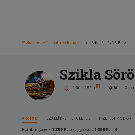
Főoldal
Mátraballa ételrendelés
Szikla Söröző & Büfé
Szikla Sörö
11:00 - 18:55
60 - 90 per
AKCIÓK
SZÁLLÍTÁSI TERÜLETEK
FIZETÉSI MÓDOK
Hamburgergek
1 399
Ft
-tól, gyrosok
1 899
Ft
-tól