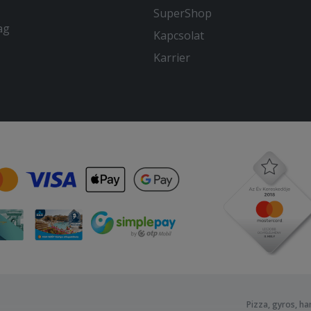
SuperShop
ag
Kapcsolat
Karrier
Pizza, gyros, h