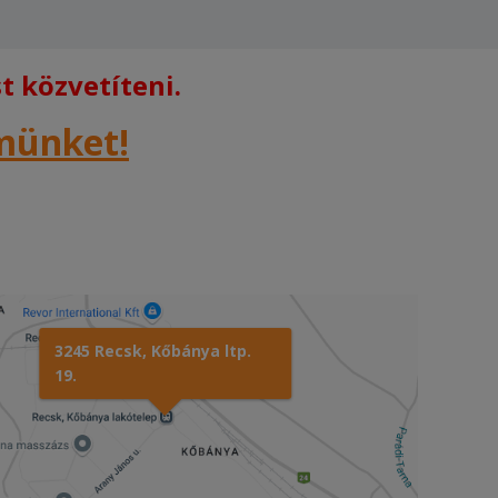
 közvetíteni.
rmünket!
3245 Recsk, Kőbánya ltp.
19.