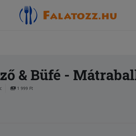
ző & Büfé
- Mátrabal
c
1 999 Ft