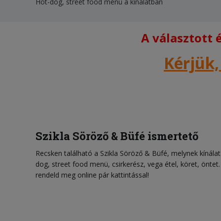
Hot-dog, street food menü a kínálatban
A választott
Kérjük,
Szikla Söröző & Büfé ismertető
Recsken található a Szikla Söröző & Büfé, melynek kínála
dog, street food menü, csirkerész, vega étel, köret, öntet
rendeld meg online pár kattintással!