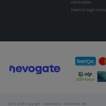
előrendelés
Falatozz logó csom
2010-2026 Copyright - Falatozz.hu - Diston-line Kft.