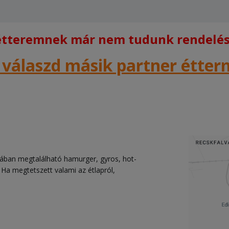
 étteremnek már nem tudunk rendelést
 válaszd másik partner étte
tában megtalálható hamurger, gyros, hot-
. Ha megtetszett valami az étlapról,