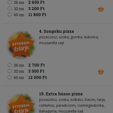
2 650 Ft
26 cm
3 200 Ft
32 cm
11 800 Ft
60 cm
4. Songoku pizza
pizzaszósz
sonka
gomba
kukorica
mozzarella sajt
2 700 Ft
26 cm
3 300 Ft
32 cm
12 000 Ft
60 cm
19. Extra húsos pizza
pizzaszósz
sonka
kolbász
bacon
tarja
csirkehús
paradicsom
csemegeuborka
lilahagyma
mozzarella sajt