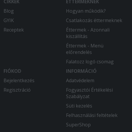
CIKKEK
ÉTTERMEKNEK
Blog
Hogyan működik?
GYIK
Csatlakozás éttermeknek
Receptek
Éttermek - Azonnali
kiszállítás
Éttermek - Menü
előrendelés
Falatozz logó csomag
FIÓKOD
INFORMÁCIÓ
Bejelentkezés
Adatvédelem
Regisztráció
Fogyasztói Értékelési
Szabályzat
Süti kezelés
Felhasználási feltételek
SuperShop