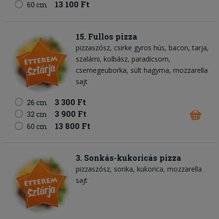
13 100 Ft
60 cm
15. Fullos pizza
pizzaszósz
csirke gyros hús
bacon
tarja
szalámi
kolbász
paradicsom
csemegeuborka
sült hagyma
mozzarella
sajt
3 300 Ft
26 cm
3 900 Ft
32 cm
13 800 Ft
60 cm
3. Sonkás-kukoricás pizza
pizzaszósz
sonka
kukorica
mozzarella
sajt