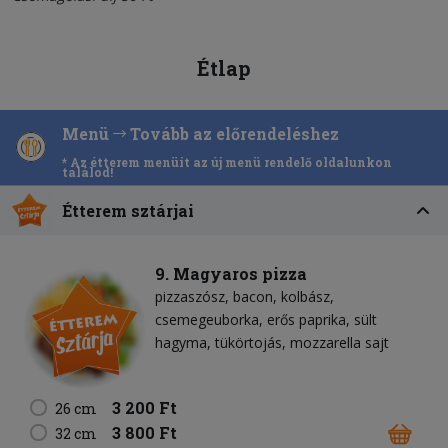
Étlap
Menü
Tovább az előrendeléshez
* Az étterem menüit az új menü rendelő oldalunkon
találod!
Étterem sztárjai
9. Magyaros pizza
pizzaszósz
bacon
kolbász
csemegeuborka
erős paprika
sült
hagyma
tükörtojás
mozzarella sajt
3 200 Ft
26 cm
3 800 Ft
32 cm