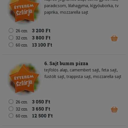
paradicsom
lilahagyma
kígyóuborka
tv
paprika
mozzarella sajt
3 200 Ft
26 cm
3 800 Ft
32 cm
13 100 Ft
60 cm
6. Sajt bumm pizza
tejfölös alap
camembert sajt
feta sajt
füstölt sajt
trappista sajt
mozzarella sajt
3 050 Ft
26 cm
3 650 Ft
32 cm
12 500 Ft
60 cm