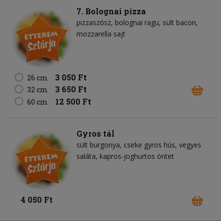
7. Bolognai pizza
pizzaszósz
bolognai ragu
sült bacon
mozzarella sajt
3 050 Ft
26 cm
3 650 Ft
32 cm
12 500 Ft
60 cm
Gyros tál
sült burgonya
csirke gyros hús
vegyes
saláta
kapros-joghurtos öntet
4 050 Ft