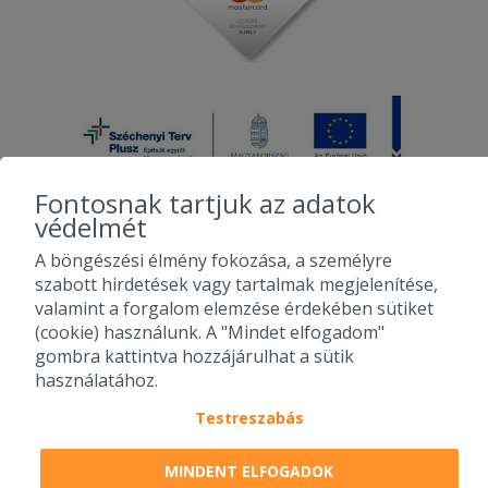
Fontosnak tartjuk az adatok
védelmét
A böngészési élmény fokozása, a személyre
2010-2026 Copyright - Falatozz.hu - Diston-line Kft.
szabott hirdetések vagy tartalmak megjelenítése,
valamint a forgalom elemzése érdekében sütiket
Pizza, gyros, hamburger, menük kedvező áron, egy helyen az összes
(cookie) használunk. A "Mindet elfogadom"
étterem ajánlata.
gombra kattintva hozzájárulhat a sütik
használatához.
Testreszabás
MINDENT ELFOGADOK