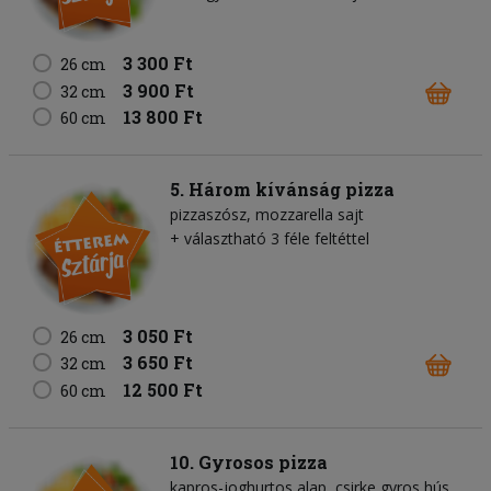
3 300 Ft
26 cm
3 900 Ft
32 cm
13 800 Ft
60 cm
5. Három kívánság pizza
pizzaszósz
mozzarella sajt
+ választható 3 féle feltéttel
3 050 Ft
26 cm
3 650 Ft
32 cm
12 500 Ft
60 cm
10. Gyrosos pizza
kapros-joghurtos alap
csirke gyros hús