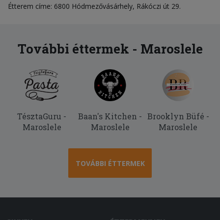
Étterem címe: 6800 Hódmezővásárhely, Rákóczi út 29.
További éttermek - Maroslele
TésztaGuru -
Baan's Kitchen -
Brooklyn Büfé -
Maroslele
Maroslele
Maroslele
TOVÁBBI ÉTTERMEK