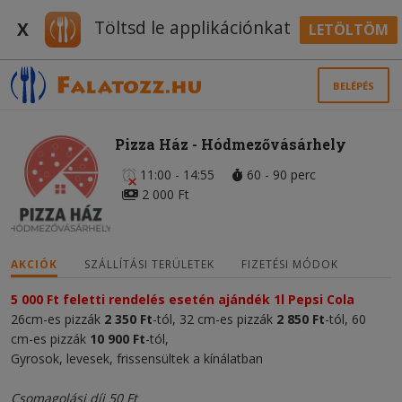
Töltsd le applikációnkat
X
LETÖLTÖM
BELÉPÉS
Pizza Ház - Hódmezővásárhely
11:00 - 14:55
60 - 90 perc
2 000 Ft
AKCIÓK
SZÁLLÍTÁSI TERÜLETEK
FIZETÉSI MÓDOK
5 000 Ft feletti rendelés esetén ajándék 1l Pepsi Cola
26cm-es pizzák
2 350 Ft
-tól, 32 cm-es pizzák
2 850 Ft
-tól, 60
cm-es pizzák
10 900 Ft
-tól,
Gyrosok, levesek, frissensültek a kínálatban
Csomagolási díj 50 Ft