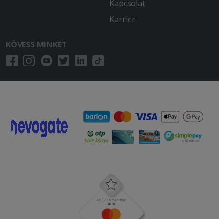
Kapcsolat
Karrier
KÖVESS MINKET