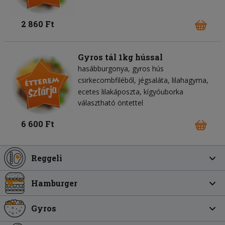
2 860 Ft
Gyros tál 1kg hússal
hasábburgonya
gyros hús
csirkecombfiléből
jégsaláta
lilahagyma
ecetes lilakáposzta
kígyóuborka
választható öntettel
6 600 Ft
Reggeli
Hamburger
Gyros