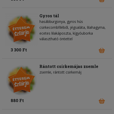
Gyros tál
hasábburgonya
gyros hús
csirkecombfiléből
jégsaláta
lilahagyma
ecetes lilakáposzta
kígyóuborka
választható öntettel
3 300 Ft
Rántott csirkemájas zsemle
zsemle
rántott csirkemáj
880 Ft