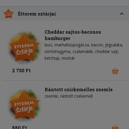
Étterem sztárjai
Cheddar sajtos-baconos
hamburger
buci
marhahúspogácsa
bacon
jégsaláta
vöröshagyma
csalamádé
cheddar sajt
ketchup
mustár
2 750 Ft
Rántott csirkemelles zsemle
zsemle
rántott csirkemell
880 Ft