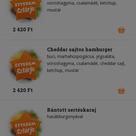
vöröshagyma
csalamádé
ketchup
mustár
2 420 Ft
Cheddar sajtos hamburger
buci
marhahúspogácsa
jégsaláta
vöröshagyma
csalamádé
cheddar sajt
ketchup
mustár
2 420 Ft
Rántott sertéskaraj
hasábburgonyával