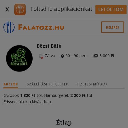
Töltsd le applikációnkat
X
LETÖLTÖM
BELÉPÉS
Bözsi Büfé
Zárva
60 - 90 perc
3 000 Ft
AKCIÓK
SZÁLLÍTÁSI TERÜLETEK
FIZETÉSI MÓDOK
Gyrosok
1 820 Ft
-tól, Hamburgerek
2 200 Ft
-tól
Frissensültek a kínálatban
Étlap