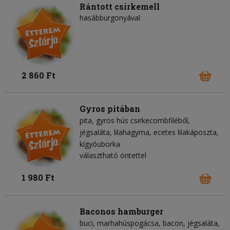
Rántott csirkemell
hasábburgonyával
2 860 Ft
Gyros pitában
pita
gyros hús csirkecombfiléből
jégsaláta
lilahagyma
ecetes lilakáposzta
kígyóuborka
választható öntettel
1 980 Ft
Baconos hamburger
buci
marhahúspogácsa
bacon
jégsaláta