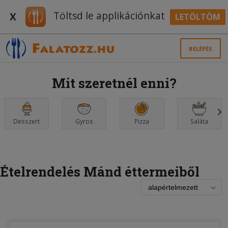
Töltsd le applikációnkat
X
LETÖLTÖM
BELÉPÉS
Mit szeretnél enni?
Desszert
Gyros
Pizza
Saláta
Ételrendelés Mánd éttermeiből