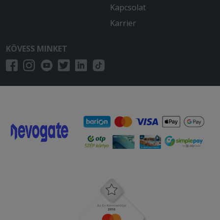
Kapcsolat
Karrier
KÖVESS MINKET