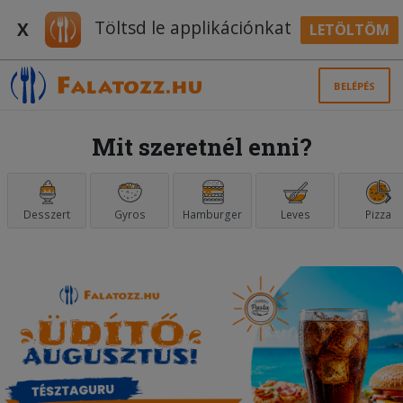
Töltsd le applikációnkat
X
LETÖLTÖM
BELÉPÉS
Mit szeretnél enni?
Desszert
Gyros
Hamburger
Leves
Pizza