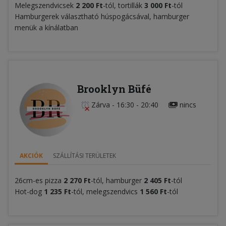
Melegszendvicsek
2 200 Ft
-tól, tortillák
3 000
Ft
-tól
Hamburgerek választható húspogácsával, hamburger
menük a kínálatban
Brooklyn Büfé
Zárva
-
16:30 - 20:40
nincs
AKCIÓK
SZÁLLÍTÁSI TERÜLETEK
26cm-es pizza
2
2
70
Ft
-tól, hamburger
2 405 Ft
-tól
Hot-dog
1 235 Ft
-tól, melegszendvics
1 560
Ft
-tól