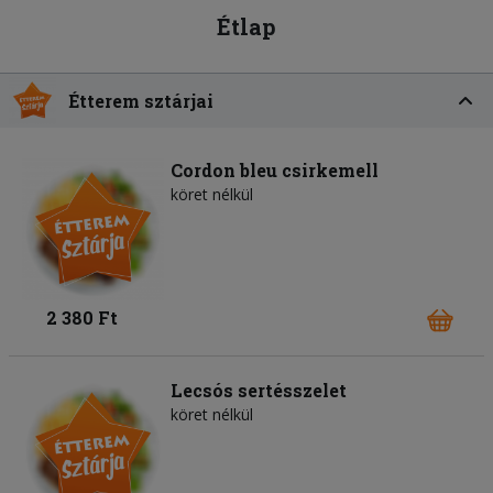
Étlap
Étterem sztárjai
Cordon bleu csirkemell
köret nélkül
2 380 Ft
Lecsós sertésszelet
köret nélkül