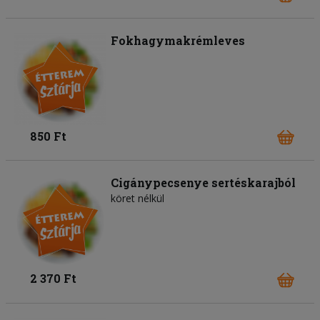
Fokhagymakrémleves
850 Ft
Cigánypecsenye sertéskarajból
köret nélkül
2 370 Ft