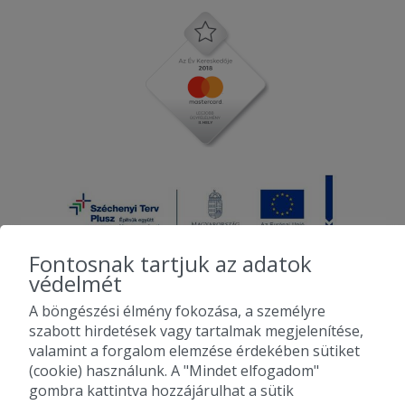
Fontosnak tartjuk az adatok
védelmét
A böngészési élmény fokozása, a személyre
2010-2026 Copyright - Falatozz.hu - Diston-line Kft.
szabott hirdetések vagy tartalmak megjelenítése,
valamint a forgalom elemzése érdekében sütiket
Pizza, gyros, hamburger, menük kedvező áron, egy helyen az összes
(cookie) használunk. A "Mindet elfogadom"
étterem ajánlata.
gombra kattintva hozzájárulhat a sütik