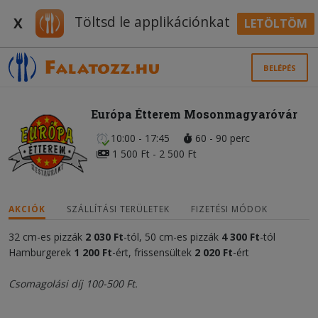
Töltsd le applikációnkat
X
LETÖLTÖM
BELÉPÉS
Európa Étterem Mosonmagyaróvár
10:00 - 17:45
60 - 90 perc
1 500 Ft - 2 500 Ft
AKCIÓK
SZÁLLÍTÁSI TERÜLETEK
FIZETÉSI MÓDOK
32 cm-es pizzák
2 030 Ft
-tól, 50 cm-es pizzák
4 300 Ft
-tól
Hamburgerek
1 200 Ft
-ért, frissensültek
2 020 Ft
-ért
Csomagolási díj 100-500 Ft.