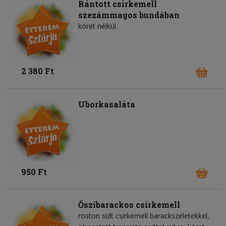
Rántott csirkemell
szezámmagos bundában
köret nélkül
2 380 Ft
Uborkasaláta
950 Ft
Őszibarackos csirkemell
roston sült csirkemell barackszeletekkel,