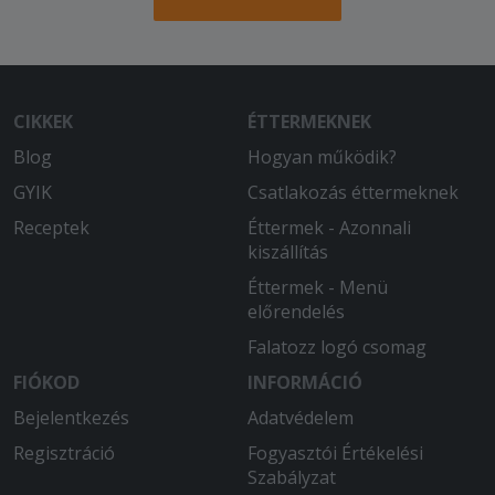
CIKKEK
ÉTTERMEKNEK
Blog
Hogyan működik?
GYIK
Csatlakozás éttermeknek
Receptek
Éttermek - Azonnali
kiszállítás
Éttermek - Menü
előrendelés
Falatozz logó csomag
FIÓKOD
INFORMÁCIÓ
Bejelentkezés
Adatvédelem
Regisztráció
Fogyasztói Értékelési
Szabályzat