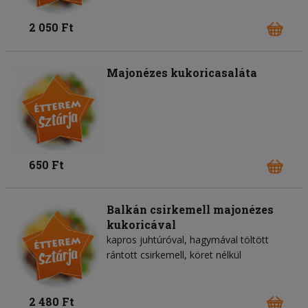
2 050 Ft
Majonézes kukoricasaláta
650 Ft
Balkán csirkemell majonézes
kukoricával
kapros juhtúróval, hagymával töltött
rántott csirkemell, köret nélkül
2 480 Ft