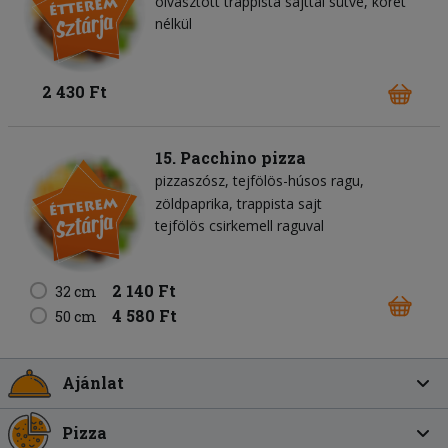
olvasztott trappista sajttal sütve, köret
nélkül
2 430 Ft
15. Pacchino pizza
pizzaszósz
tejfölös-húsos ragu
zöldpaprika
trappista sajt
tejfölös csirkemell raguval
2 140 Ft
32 cm
4 580 Ft
50 cm
Ajánlat
Pizza