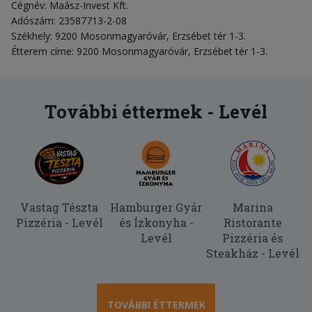
Cégnév: Maász-Invest Kft.
Adószám: 23587713-2-08
Székhely: 9200 Mosonmagyaróvár, Erzsébet tér 1-3.
Étterem címe: 9200 Mosonmagyaróvár, Erzsébet tér 1-3.
További éttermek - Levél
Vastag Tészta
Hamburger Gyár
Marina
Pizzéria - Levél
és Ízkonyha -
Ristorante
Levél
Pizzéria és
Steakház - Levél
TOVÁBBI ÉTTERMEK