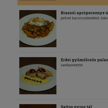
Brassói aprópecsenye 
pirított baconszeletekkel, tükö
Erdei gyümölcsös palac
vaníliaöntettel
Sajtos gyros tál