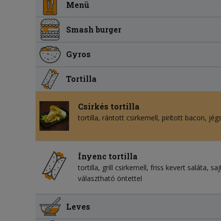
Menü
Smash burger
Gyros
Tortilla
Csirkés tortilla
tortilla
rántott csirkemell
pirított bacon
jég
Ínyenc tortilla
tortilla
grill csirkemell
friss kevert saláta
saj
választható öntettel
Leves