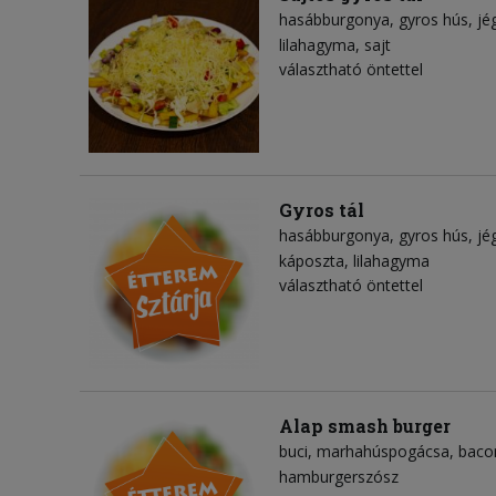
hasábburgonya
gyros hús
jé
lilahagyma
sajt
választható öntettel
Gyros tál
hasábburgonya
gyros hús
jé
káposzta
lilahagyma
választható öntettel
Alap smash burger
buci
marhahúspogácsa
baco
hamburgerszósz