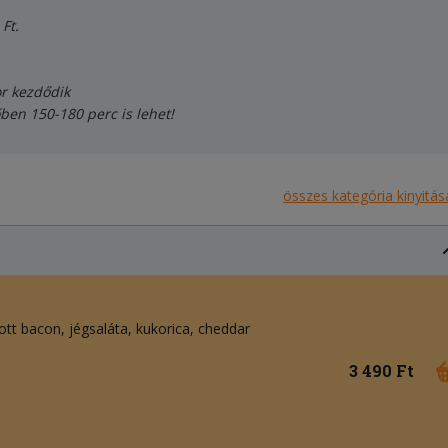
Ft.
or kezdődik
őben 150-180 perc is lehet!
összes kategória kinyitás
tott bacon
jégsaláta
kukorica
cheddar
3 490 Ft