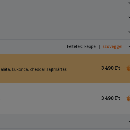
Feltétek:
képpel
szöveggel
3 490 Ft
saláta
kukorica
cheddar sajtmártás
3 490 Ft
t