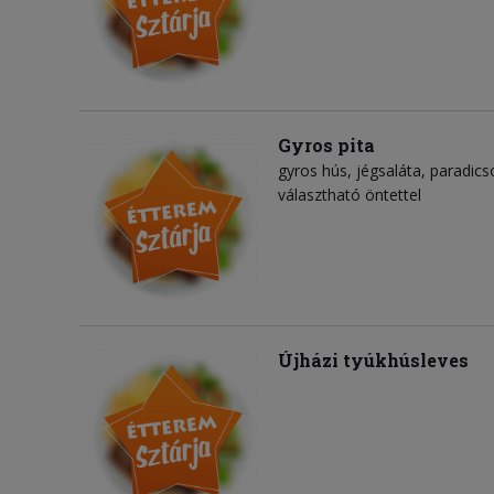
Gyros pita
gyros hús
jégsaláta
paradic
választható öntettel
Újházi tyúkhúsleves