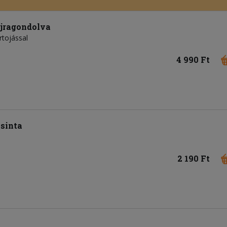
újragondolva
rtojással
4 990 Ft
sinta
2 190 Ft