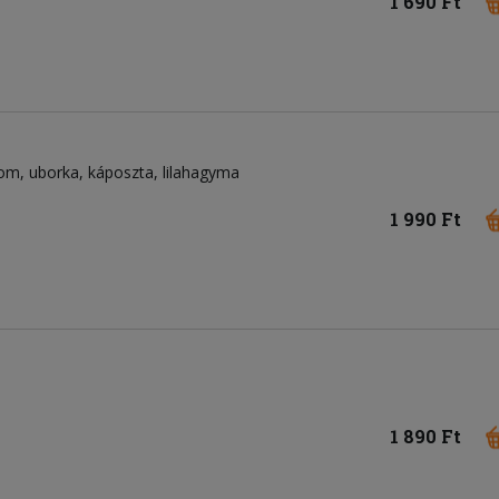
1 690 Ft
som
uborka
káposzta
lilahagyma
1 990 Ft
1 890 Ft