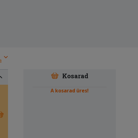
a
Kosarad
A kosarad üres!