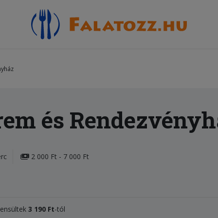
nyház
rem és Rendezvényh
erc
2 000 Ft - 7 000 Ft
ssensültek
3 190 Ft
-tól