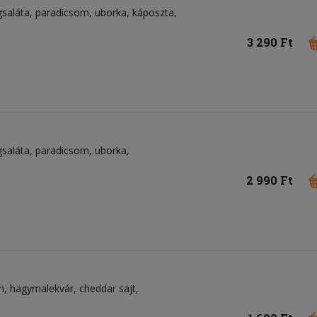
gsaláta
paradicsom
uborka
káposzta
3 290 Ft
gsaláta
paradicsom
uborka
2 990 Ft
n
hagymalekvár
cheddar sajt