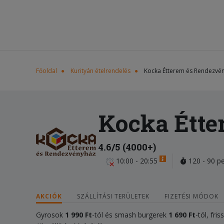
Főoldal
Kurityán ételrendelés
Kocka Étterem és Rendezvé
Kocka Étte
4.6/5 (4000+)
10:00 - 20:55
120 - 90 p
AKCIÓK
SZÁLLÍTÁSI TERÜLETEK
FIZETÉSI MÓDOK
Gyrosok
1 990 Ft
-tól és smash burgerek
1 690 Ft
-tól, fri