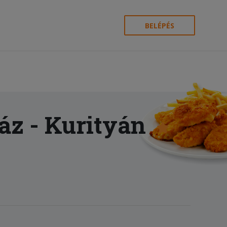
BELÉPÉS
áz
- Kurityán