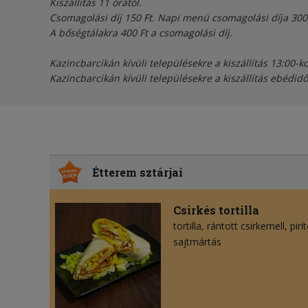
Kiszállítás 11 órától.
Csomagolási díj 150 Ft. Napi menü csomagolási díja 300 
A bőségtálakra 400 Ft a csomagolási díj.
Kazincbarcikán kívüli településekre a kiszállítás 13:00-k
Kazincbarcikán kívüli településekre a kiszállítás ebédid
Étterem sztárjai
Csirkés tortilla
tortilla
rántott csirkemell
pirí
sajtmártás