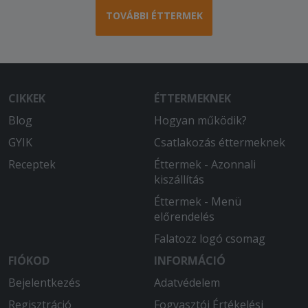
TOVÁBBI ÉTTERMEK
CIKKEK
ÉTTERMEKNEK
Blog
Hogyan működik?
GYIK
Csatlakozás éttermeknek
Receptek
Éttermek - Azonnali
kiszállítás
Éttermek - Menü
előrendelés
Falatozz logó csomag
FIÓKOD
INFORMÁCIÓ
Bejelentkezés
Adatvédelem
Regisztráció
Fogyasztói Értékelési