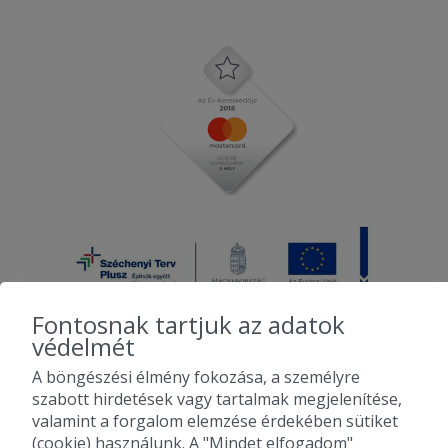
Fontosnak tartjuk az adatok
védelmét
A böngészési élmény fokozása, a személyre
2010-2026 Copyright - Falatozz.hu - Diston-line Kft.
szabott hirdetések vagy tartalmak megjelenítése,
valamint a forgalom elemzése érdekében sütiket
Pizza, gyros, hamburger, menük kedvező áron, egy helyen az összes
(cookie) használunk. A "Mindet elfogadom"
étterem ajánlata.