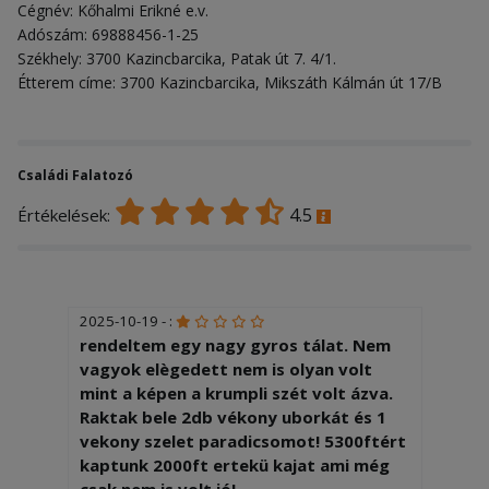
Cégnév: Kőhalmi Erikné e.v.
Adószám: 69888456-1-25
Székhely: 3700 Kazincbarcika, Patak út 7. 4/1.
Étterem címe: 3700 Kazincbarcika, Mikszáth Kálmán út 17/B
Családi Falatozó
4.5
Értékelések:
2025-10-19 - :
rendeltem egy nagy gyros tálat. Nem
vagyok elègedett nem is olyan volt
mint a képen a krumpli szét volt ázva.
Raktak bele 2db vékony uborkát és 1
vekony szelet paradicsomot! 5300ftért
kaptunk 2000ft ertekü kajat ami még
csak nem is volt jó!