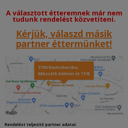
A választott étteremnek már nem
tudunk rendelést közvetíteni.
Kérjük, válaszd másik
partner éttermünket!
3700 Kazincbarcika,
Mikszáth Kálmán út 17/B
Rendelést teljesítő partner adatai: