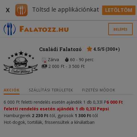
Töltsd le applikációnkat
X
LETÖLTÖM
BELÉPÉS
Családi Falatozó
4.5/5 (300+)
Zárva
60 - 90 perc
2 000 Ft - 3 500 Ft
AKCIÓK
SZÁLLÍTÁSI TERÜLETEK
FIZETÉSI MÓDOK
6 000 Ft feletti rendelés esetén ajándék 1 db 0,33l P
6 000 Ft
feletti rendelés esetén ajándék 1 db 0,33l Pepsi
Hamburgerek
2 230 Ft
-tól, gyrosok
1
300 Ft
-tól
Hot-dogok, tortillák, frissensültek a kínálatban