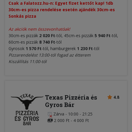
Csak a Falatozz.hu-n: Egyet fizet kettőt kap! 1db 
30cm-es pizza rendelése esetén ajándék 30cm-es 
Sonkás pizza
Az akciók nem összevonhatóak!
30cm-es pizzák
2 020 Ft
-tól, 45cm-es pizzák
5 940 Ft
-tól,
60cm-es pizzák
8 740 Ft
-tól
Gyrosok
1 570 Ft
-tól, hamburgerek
1 230 Ft
-tól
Pizzarendelést 13:00-tól fogad az étterem
Kiszállítás 11:00-tól
Texas Pizzéria és
4.8
Gyros Bár
Zárva
-
10:00 - 21:25
2 000 Ft - 4 000 Ft