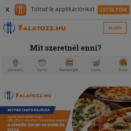
Töltsd le applikációnkat
X
LETÖLTÖM
BELÉPÉS
Mit szeretnél enni?
Desszert
Gyros
Hamburger
Leves
Pizza