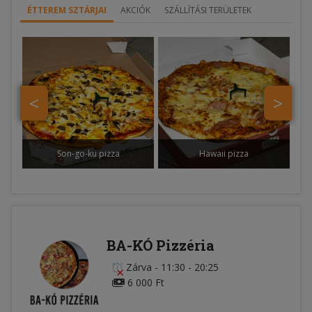
ÉTTEREM SZTÁRJAI
AKCIÓK
SZÁLLÍTÁSI TERÜLETEK
<
>
Son-go-ku pizza
Hawaii pizza
BA-KÓ Pizzéria
Zárva
-
11:30 - 20:25
6 000 Ft