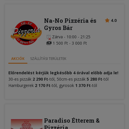
Na-No Pizzéria és
4.0
Gyros Bár
Zárva
-
10:00 - 21:25
1 500 Ft - 3 000 Ft
AKCIÓK
SZÁLLÍTÁSI TERÜLETEK
Előrendelést kérjük legkésőbb 4 órával előbb adja le!
30-es pizzák
2 290 Ft
-tól, 50cm-es pizzák
5 280 Ft
-tól
Hamburgerek
2 170 Ft
-tól, gyrosok
1 370 Ft
-tól
Paradiso Étterem &
Pizzéria