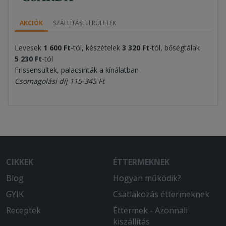
AKCIÓK
SZÁLLÍTÁSI TERÜLETEK
Levesek
1 600 Ft
-tól, készételek
3 320 Ft
-tól, bőségtálak
5 230 Ft
-tól
Frissensültek, palacsinták a kínálatban
Csomagolási díj 115-345 Ft
CIKKEK
ÉTTERMEKNEK
Blog
Hogyan működik?
GYIK
Csatlakozás éttermeknek
Receptek
Éttermek - Azonnali
kiszállítás