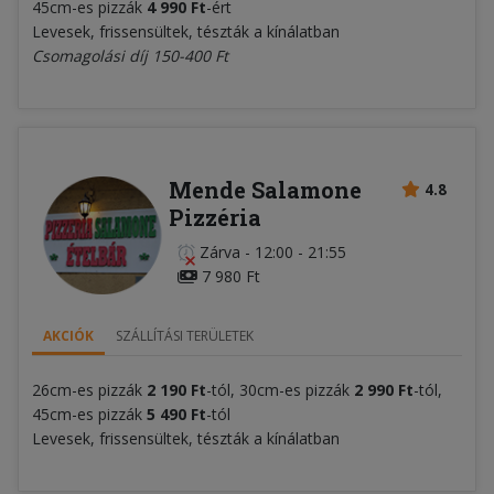
45cm-es pizzák
4 990 Ft
-ért
Levesek, frissensültek, tészták a kínálatban
Csomagolási díj 150-400 Ft
Mende Salamone
4.8
Pizzéria
Zárva
-
12:00 - 21:55
7 980 Ft
AKCIÓK
SZÁLLÍTÁSI TERÜLETEK
26cm-es pizzák
2 190
Ft
-tól, 30cm-es pizzák
2 990 Ft
-tól,
45cm-es pizzák
5 490
Ft
-tól
Levesek, frissensültek, tészták a kínálatban