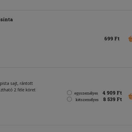
sinta
699 Ft
pista sajt, rántott
sztható 2 féle köret
4 909 Ft
egyszemélyes
8 539 Ft
kétszemélyes