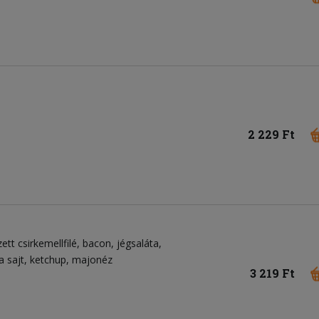
2 229 Ft
ezett csirkemellfilé
bacon
jégsaláta
a sajt
ketchup
majonéz
3 219 Ft