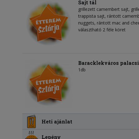
Sajt tál
grillezett camembert sajt, grill
trappista sajt, rántott camembe
nuggets, rántott mac and chee
választható 2 féle köret
Baracklekváros palacs
1db
Heti ajánlat
Lepény