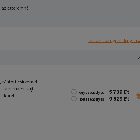
ő az étteremnél
összes kategória kinyitás
 rántott csirkemell,
ett camembert sajt,
5 789 Ft
egyszemélyes
le köret
9 529 Ft
kétszemélyes