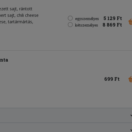
ezett sajt, rántott
rt sajt, chili cheese
5 129 Ft
egyszemélyes
se, tartármártás,
8 869 Ft
kétszemélyes
inta
699 Ft