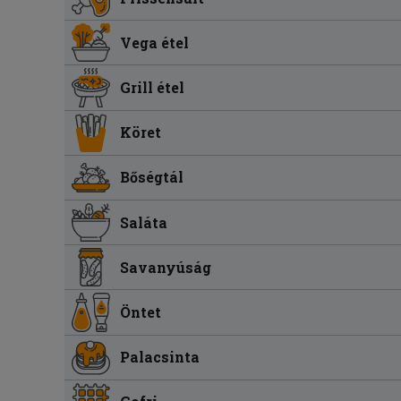
Vega étel
Grill étel
Köret
Bőségtál
Saláta
Savanyúság
Öntet
Palacsinta