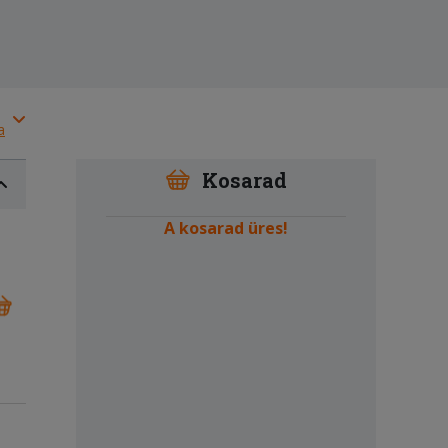
a
Kosarad
A kosarad üres!