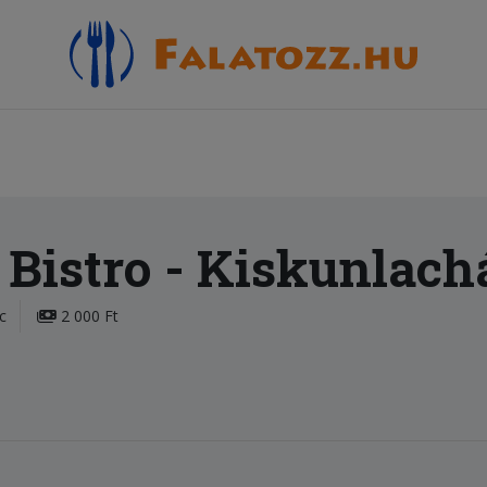
 Bistro
- Kiskunlach
c
2 000 Ft