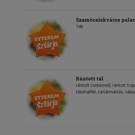
Szamócalekváros palac
1db
Rántott tál
rántott csirkemell, rántott trap
tőkehalfilé, tartármártás, vála