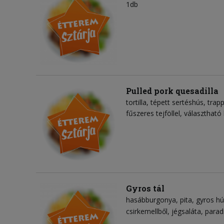
1db
Pulled pork quesadilla
tortilla
tépett sertéshús
trapp
fűszeres tejföllel, választható 
Gyros tál
hasábburgonya
pita
gyros hú
csirkemellből
jégsaláta
parad