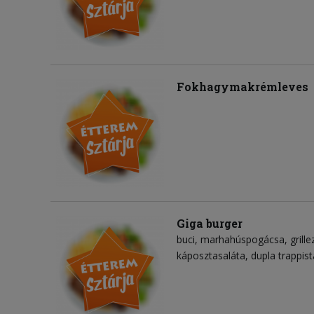
Fokhagymakrémleves
Giga burger
buci
marhahúspogácsa
grill
káposztasaláta
dupla trappist