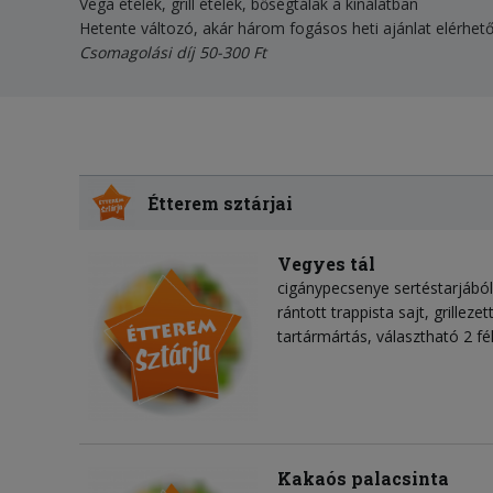
Vega ételek, grill ételek, bőségtálak a kínálatban
Hetente változó, akár három fogásos heti ajánlat elérhet
Csomagolási díj 50-300 Ft
Étterem sztárjai
Vegyes tál
cigánypecsenye sertéstarjából,
rántott trappista sajt, grillez
tartármártás, választható 2 fé
Kakaós palacsinta