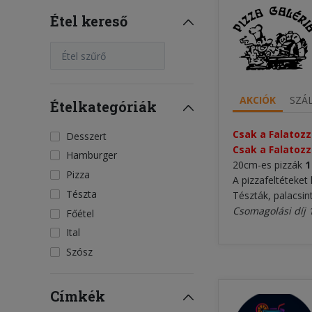
Étel kereső
Étel szűrő
AKCIÓK
SZÁL
Ételkategóriák
Csak a Falatozz
Desszert
Csak a Falatozz
Hamburger
20cm-es pizzák
1
Pizza
A pizzafeltéteket 
Tészta
Tészták, palacsin
Csomagolási díj 
Főétel
Ital
Szósz
Címkék