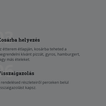
03
Kosárba helyezés
z étterem étlapján, kosárba teheted a
egrendelni kívánt pizzát, gyros, hamburgert,
agy más ételeket.
06
Visszaigazolás
 rendelésed részleteiről perceken belül
isszaigazolást kapsz.