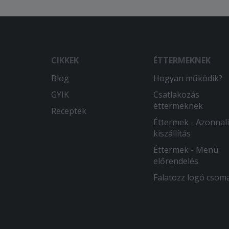
CIKKEK
ÉTTERMEKNEK
Blog
Hogyan működik?
GYIK
Csatlakozás
éttermeknek
Receptek
Éttermek - Azonnali
kiszállítás
Éttermek - Menü
előrendelés
Falatozz logó csom