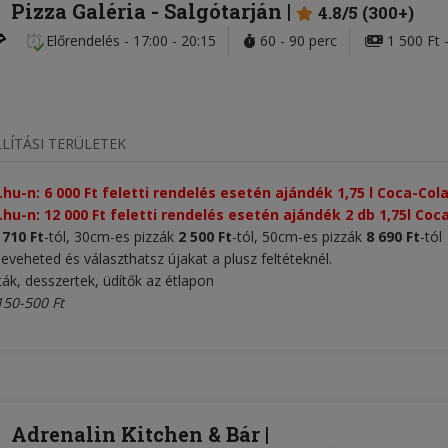
Pizza Galéria
- Salgótarján
4.8/5 (300+)
Előrendelés
-
17:00 - 20:15
60 - 90 perc
1 500 Ft -
LÍTÁSI TERÜLETEK
.hu-n: 6 000 Ft feletti rendelés esetén ajándék 1,75 l Coca-Col
.hu-n: 12 000 Ft feletti rendelés esetén ajándék 2 db 1,75l Coc
 710 Ft
-tól, 30cm-es pizzák
2 500 Ft
-tól, 50cm-es pizzák
8 690 Ft
-tól
leveheted és választhatsz újakat a plusz feltéteknél.
ták, desszertek, üdítők az étlapon
150-500 Ft
Adrenalin Kitchen & Bár