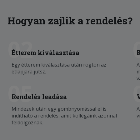
Hogyan zajlik a rendelés?
02
Étterem kiválasztása
Egy étterem kiválasztása után rögtön az
A
étlapjára jutsz.
m
v
05
Rendelés leadása
Mindezek után egy gombnyomással el is
A
indítható a rendelés, amit kollégáink azonnal
v
feldolgoznak.