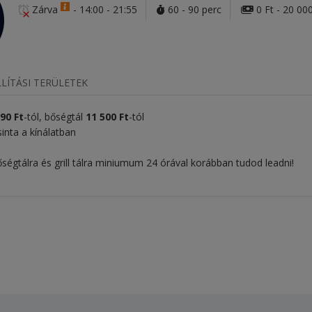
Zárva
-
14:00 - 21:55
60 - 90 perc
0 Ft - 20 000
LÍTÁSI TERÜLETEK
90 Ft
-tól, bőségtál
11 500 Ft
-tól
sinta a kínálatban
ségtálra és grill tálra miniumum 24 órával korábban tudod leadni!