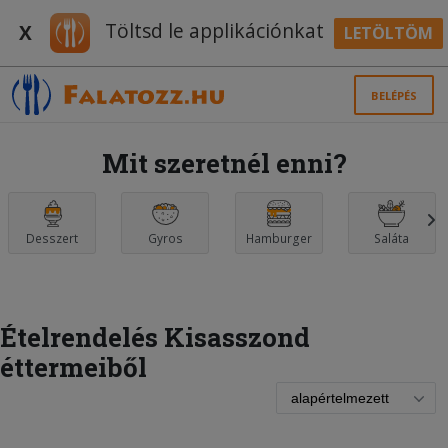
Töltsd le applikációnkat
X
LETÖLTÖM
BELÉPÉS
Mit szeretnél enni?
Desszert
Gyros
Hamburger
Saláta
Ételrendelés Kisasszond
éttermeiből