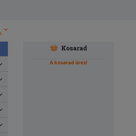
a
Kosarad
A kosarad üres!