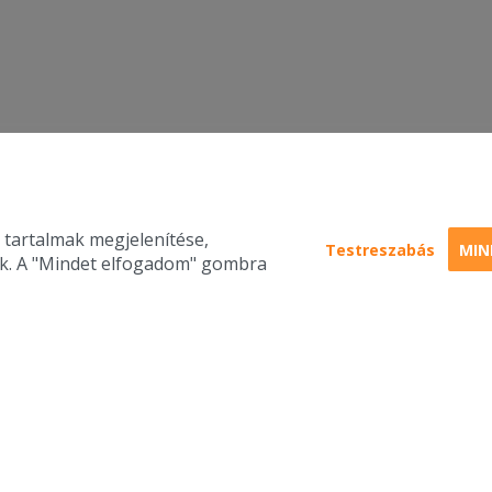
 tartalmak megjelenítése,
Testreszabás
MIN
nk. A "Mindet elfogadom" gombra