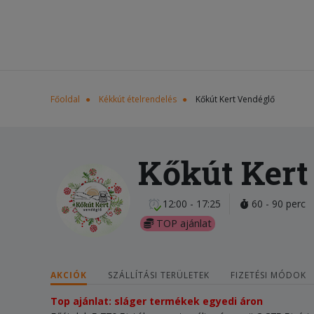
Főoldal
Kékkút ételrendelés
Kőkút Kert Vendéglő
Kőkút Kert
12:00 - 17:25
60 - 90 perc
TOP ajánlat
AKCIÓK
SZÁLLÍTÁSI TERÜLETEK
FIZETÉSI MÓDOK
Top ajánlat: sláger termékek egyedi áron