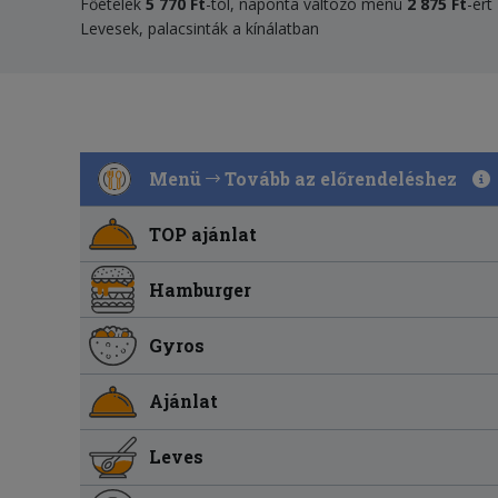
Főételek
5
770
Ft
-tól, naponta változó menü
2 875 Ft
-ért
Levesek, palacsinták a kínálatban
Menü
Tovább az előrendeléshez
TOP ajánlat
Hamburger
Gyros
Ajánlat
Leves