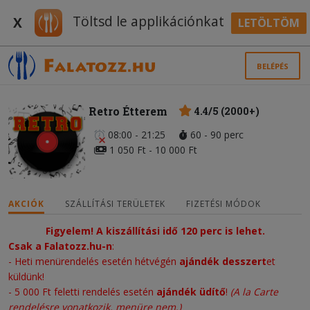
Töltsd le applikációnkat
X
LETÖLTÖM
BELÉPÉS
Retro Étterem
4.4/5 (2000+)
08:00 - 21:25
60 - 90 perc
1 050 Ft - 10 000 Ft
AKCIÓK
SZÁLLÍTÁSI TERÜLETEK
FIZETÉSI MÓDOK
Figyelem! A kiszállítási idő 120 perc is lehet.
Csak a Falatozz.hu-n
:
- Heti menürendelés esetén hétvégén
ajándék desszert
et
küldünk!
- 5 000 Ft feletti rendelés esetén
ajándék üdítő
!
(A la Carte
rendelésre vonatkozik, menüre nem.)