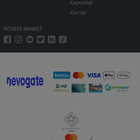
ez már felháborító. Ennyi idő alatt már
Kapcsolat
gyalogosan is ki lehetett volna hozni a
Karrier
rendelésem a 800 m-re lévő étteremből.
KÖVESS MINKET
2026-01-08 - Beáta:
Gyors a kiszállítás, a futár
együttműködő, kedves.
2025-12-15 - :
3 óràt kellet vàrnom a kajàra ,vajon
elfogyott a juhtúró a gombàról majd
segitek a az alkamazottnak panírozni
és hogy kell jól megsütni a húsokat !!
Szomorú hogy ennyi pénzért ilyen silàny
étel kiadni a kezükböl!!!
2025-11-21 - :
Finom volt, viszont később tudtunk
nekiállni és már akkor vettük észre,
hogy nem volt rajta a 8db
fasírt....órákkal később már nem