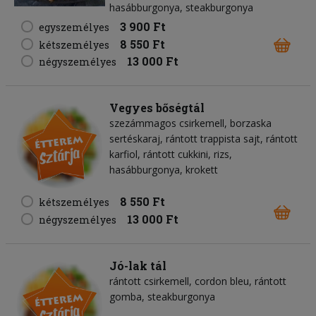
hasábburgonya, steakburgonya
3 900 Ft
egyszemélyes
8 550 Ft
kétszemélyes
13 000 Ft
négyszemélyes
Vegyes bőségtál
szezámmagos csirkemell, borzaska
sertéskaraj, rántott trappista sajt, rántott
karfiol, rántott cukkini, rizs,
hasábburgonya, krokett
8 550 Ft
kétszemélyes
13 000 Ft
négyszemélyes
Jó-lak tál
rántott csirkemell, cordon bleu, rántott
gomba, steakburgonya