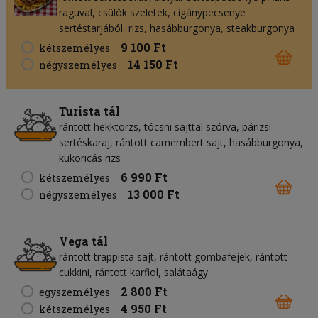
raguval, csülök szeletek, cigánypecsenye
sertéstarjából, rizs, hasábburgonya, steakburgonya
9 100 Ft
kétszemélyes
14 150 Ft
négyszemélyes
Turista tál
rántott hekktörzs, tócsni sajttal szórva, párizsi
sertéskaraj, rántott camembert sajt, hasábburgonya,
kukoricás rizs
6 990 Ft
kétszemélyes
13 000 Ft
négyszemélyes
Vega tál
rántott trappista sajt, rántott gombafejek, rántott
cukkini, rántott karfiol, salátaágy
2 800 Ft
egyszemélyes
4 950 Ft
kétszemélyes