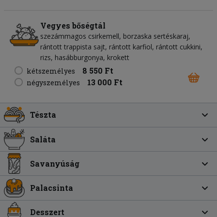
Vegyes bőségtál
szezámmagos csirkemell, borzaska sertéskaraj,
rántott trappista sajt, rántott karfiol, rántott cukkini,
rizs, hasábburgonya, krokett
8 550 Ft
kétszemélyes
13 000 Ft
négyszemélyes
Tészta
Saláta
Savanyúság
Palacsinta
Desszert