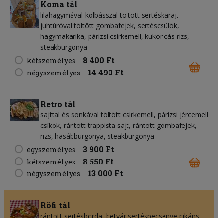
Koma tál
lilahagymával-kolbásszal töltött sertéskaraj,
juhtúróval töltött gombafejek, sertéscsülök,
hagymakarika, párizsi csirkemell, kukoricás rizs,
steakburgonya
8 400 Ft
kétszemélyes
14 490 Ft
négyszemélyes
Retro tál
sajttal és sonkával töltött csirkemell, párizsi jércemell
csíkok, rántott trappista sajt, rántott gombafejek,
rizs, hasábburgonya, steakburgonya
3 900 Ft
egyszemélyes
8 550 Ft
kétszemélyes
13 000 Ft
négyszemélyes
Röfi tál
rántott sertésborda, betyár sertéspecsenye pikáns