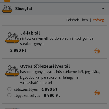
Bőségtál
Feltétek:
kép
szöveg
Jó-lak tál
rántott csirkemell, cordon bleu, rántott gomba,
steakburgonya
2 990 Ft
Gyros többszemélyes tál
hasábburgonya
gyros hús csirkemellből
jégsaláta
kígyóuborka
paradicsom
lilahagyma
választható öntettel
4 990 Ft
kétszemélyes
9 990 Ft
négyszemélyes