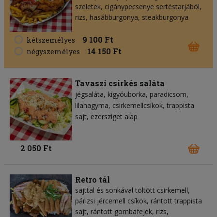
szeletek, cigánypecsenye sertéstarjából,
rizs, hasábburgonya, steakburgonya
9 100 Ft
kétszemélyes
14 150 Ft
négyszemélyes
Tavaszi csirkés saláta
jégsaláta
kígyóuborka
paradicsom
lilahagyma
csirkemellcsíkok
trappista
sajt
ezersziget alap
2 050 Ft
Retro tál
sajttal és sonkával töltött csirkemell,
párizsi jércemell csíkok, rántott trappista
sajt, rántott gombafejek, rizs,