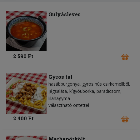
Gulyásleves
2 590 Ft
Gyros tál
hasábburgonya
gyros hús csirkemellből
jégsaláta
kígyóuborka
paradicsom
lilahagyma
választható öntettel
2 400 Ft
Marhapörkölt