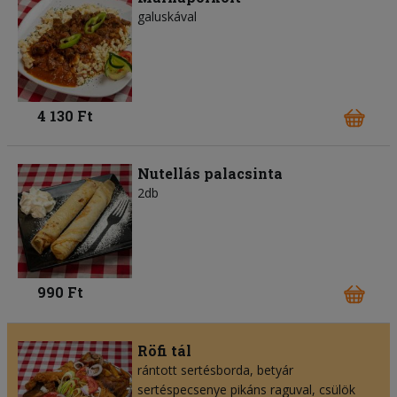
galuskával
4 130 Ft
Nutellás palacsinta
2db
990 Ft
Röfi tál
rántott sertésborda, betyár
sertéspecsenye pikáns raguval, csülök