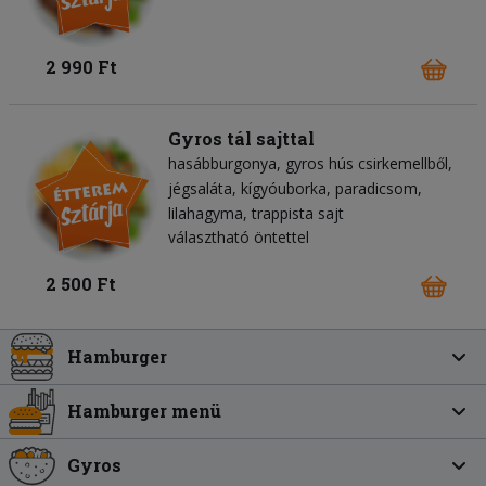
2 990 Ft
Gyros tál sajttal
hasábburgonya
gyros hús csirkemellből
jégsaláta
kígyóuborka
paradicsom
lilahagyma
trappista sajt
választható öntettel
2 500 Ft
Hamburger
Hamburger menü
Gyros