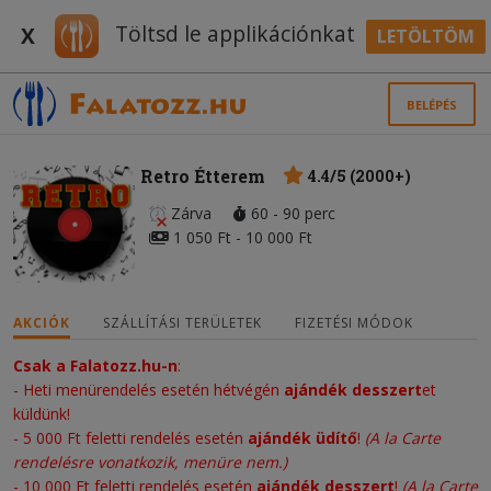
Töltsd le applikációnkat
X
LETÖLTÖM
BELÉPÉS
Retro Étterem
4.4/5 (2000+)
Zárva
60 - 90 perc
1 050 Ft - 10 000 Ft
AKCIÓK
SZÁLLÍTÁSI TERÜLETEK
FIZETÉSI MÓDOK
Csak a Falatozz.hu-n
:
- Heti menürendelés esetén hétvégén
ajándék desszert
et
küldünk!
- 5 000 Ft feletti rendelés esetén
ajándék üdítő
!
(A la Carte
rendelésre vonatkozik, menüre nem.)
-
10 000 Ft feletti rendelés esetén
ajándék desszert
!
(A la Carte