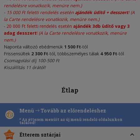
rendelésre vonatkozik, menüre nem.)
-
15 000 Ft feletti rendelés esetén
ajándék üdítő + desszert
!
(A
la Carte rendelésre vonatkozik, menüre nem.)
- 20 000 Ft feletti rendelés esetén
ajándék 3db üdítő vagy 3
adag desszert
!
(A la Carte rendelésre vonatkozik, menüre
nem.)
Naponta változó ebédmenük
1 500 Ft
-tól
Frissensültek
2 300
Ft
-tól, többszemélyes tálak
4 950 Ft
-tól
Csomagolási díj 100-500 Ft
Kiszállítás 11 órától!
Étlap
Menü
Tovább az előrendeléshez
* Az étterem menüit az új menü rendelő oldalunkon
találod!
Étterem sztárjai