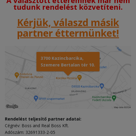
A választott étteremnek már nem
tudunk rendelést közvetíteni.
Kérjük, válaszd másik
partner éttermünket!
3700 Kazincbarcika,
Szemere Bertalan tér 10.
Rendelést teljesítő partner adatai:
Cégnév: Boss and Real Boss Kft.
Adószám: 32691333-2-05