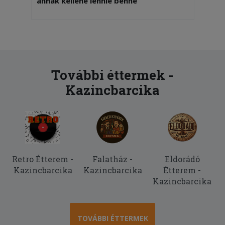
annak kellene lennie benne
További éttermek -
Kazincbarcika
Retro Étterem -
Falatház -
Eldorádó
Kazincbarcika
Kazincbarcika
Étterem -
Kazincbarcika
TOVÁBBI ÉTTERMEK