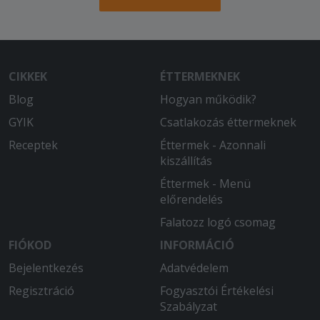
CIKKEK
ÉTTERMEKNEK
Blog
Hogyan működik?
GYIK
Csatlakozás éttermeknek
Receptek
Éttermek - Azonnali
kiszállítás
Éttermek - Menü
előrendelés
Falatozz logó csomag
FIÓKOD
INFORMÁCIÓ
Bejelentkezés
Adatvédelem
Regisztráció
Fogyasztói Értékelési
Szabályzat