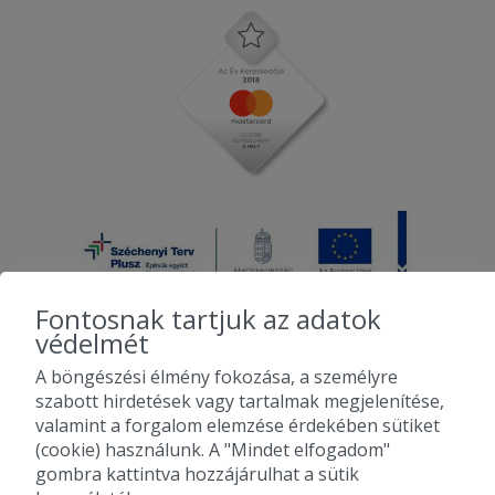
Fontosnak tartjuk az adatok
védelmét
A böngészési élmény fokozása, a személyre
2010-2026 Copyright - Falatozz.hu - Diston-line Kft.
szabott hirdetések vagy tartalmak megjelenítése,
valamint a forgalom elemzése érdekében sütiket
Pizza, gyros, hamburger, menük kedvező áron, egy helyen az összes
(cookie) használunk. A "Mindet elfogadom"
étterem ajánlata.
gombra kattintva hozzájárulhat a sütik