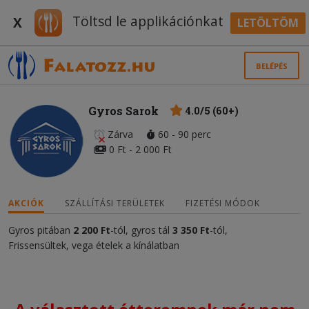
Töltsd le applikációnkat
X
LETÖLTÖM
BELÉPÉS
Gyros Sarok
4.0/5 (60+)
Zárva
60 - 90 perc
0 Ft - 2 000 Ft
AKCIÓK
SZÁLLÍTÁSI TERÜLETEK
FIZETÉSI MÓDOK
Gyros pitában
2 200 Ft
-tól, gyros tál
3 350 Ft
-tól,
Frissensültek, vega ételek a kínálatban