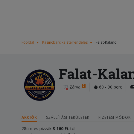
Főoldal
Kazincbarcika ételrendelés
Falat-Kaland
Falat-Kala
Zárva
60 - 90 perc
AKCIÓK
SZÁLLÍTÁSI TERÜLETEK
FIZETÉSI MÓDOK
28cm-es pizzák
3 160 Ft
-tól