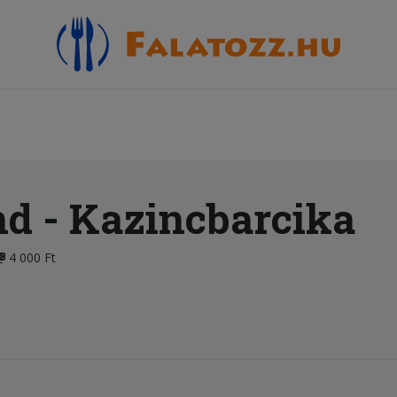
nd
- Kazincbarcika
4 000 Ft