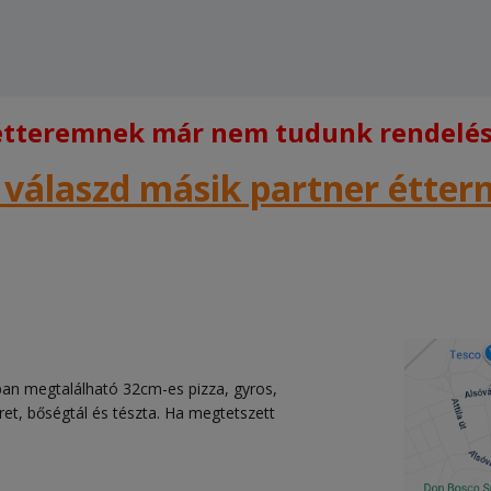
 étteremnek már nem tudunk rendelést
 válaszd másik partner étte
ában megtalálható 32cm-es pizza, gyros,
köret, bőségtál és tészta. Ha megtetszett