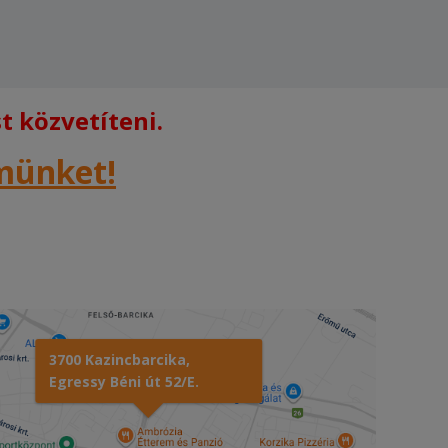
 közvetíteni.
rmünket!
3700 Kazincbarcika,
Egressy Béni út 52/E.