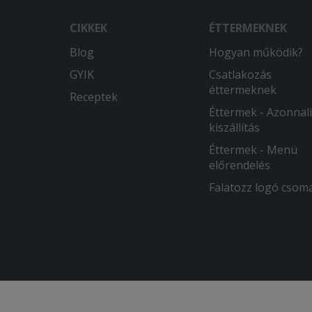
CIKKEK
ÉTTERMEKNEK
Blog
Hogyan működik?
GYIK
Csatlakozás
éttermeknek
Receptek
Éttermek - Azonnali
kiszállítás
Éttermek - Menü
előrendelés
Falatozz logó csom