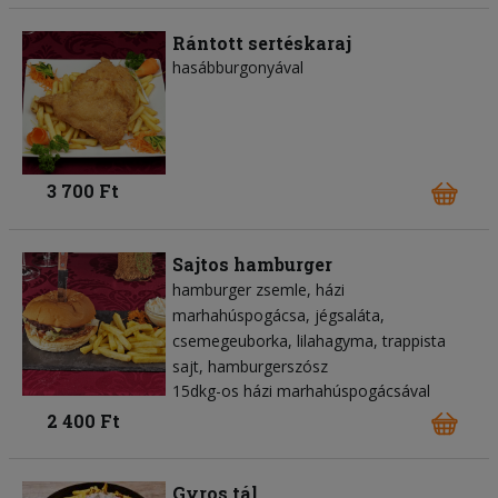
Rántott sertéskaraj
hasábburgonyával
3 700 Ft
Sajtos hamburger
hamburger zsemle
házi
marhahúspogácsa
jégsaláta
csemegeuborka
lilahagyma
trappista
sajt
hamburgerszósz
15dkg-os házi marhahúspogácsával
2 400 Ft
Gyros tál