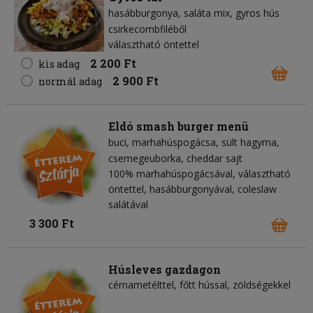
hasábburgonya
saláta mix
gyros hús
csirkecombfiléből
választható öntettel
2 200 Ft
kis adag
2 900 Ft
normál adag
Eldó smash burger menü
buci
marhahúspogácsa
sült hagyma
csemegeuborka
cheddar sajt
100% marhahúspogácsával, választható
öntettel, hasábburgonyával, coleslaw
salátával
3 300 Ft
Húsleves gazdagon
cérnametélttel, főtt hússal, zöldségekkel