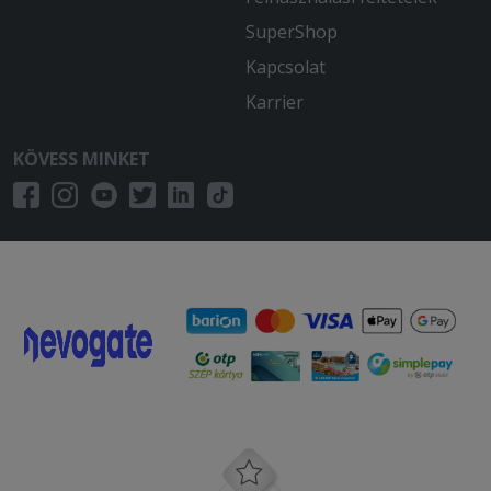
2025-12-07 - Gyula:
SuperShop
Gyors, pontos kiszállítás, finom ételek.
Kapcsolat
2025-11-30 - Viktória:
Karrier
Gyors kiszállítás, bőséges és meleg volt
minden!
KÖVESS MINKET
2025-10-31 - :
A leves savanyú volt. Szeretném ha
visszatéritenék az árát. Köszönöm
2025-10-29 - :
Ehetetlen volt a pizza a plusz sajt feltét
sem került rá , valamint égett volt a
pizza !
2025-10-26 - Judit:
Elégedett voltam.
2025-09-14 - :