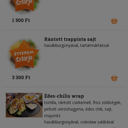
1 500 Ft
Rántott trappista sajt
hasábburgonyával, tartármártással
3 300 Ft
Édes-chilis wrap
tortilla
rántott csirkemell
friss zöldségek
pirított vöröshagyma
édes chili
sajt
majonéz
hasábburgonyával, coleslaw salátával