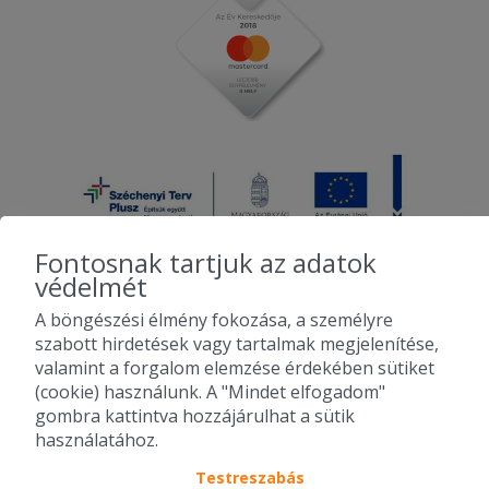
Pizza jó! Hamburger egy forintot sem
ér nem!
Továbbiak betöltése...
Fontosnak tartjuk az adatok
védelmét
A böngészési élmény fokozása, a személyre
2010-2026 Copyright - Falatozz.hu - Diston-line Kft.
szabott hirdetések vagy tartalmak megjelenítése,
valamint a forgalom elemzése érdekében sütiket
Pizza, gyros, hamburger, menük kedvező áron, egy helyen az összes
(cookie) használunk. A "Mindet elfogadom"
étterem ajánlata.
gombra kattintva hozzájárulhat a sütik
használatához.
Testreszabás