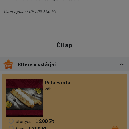
Csomagolási díj 200-600 Ft!
Étlap
Étterem sztárjai
Palacsinta
2db
1 200 Ft
áfonyás
1 200 Ft
ízes