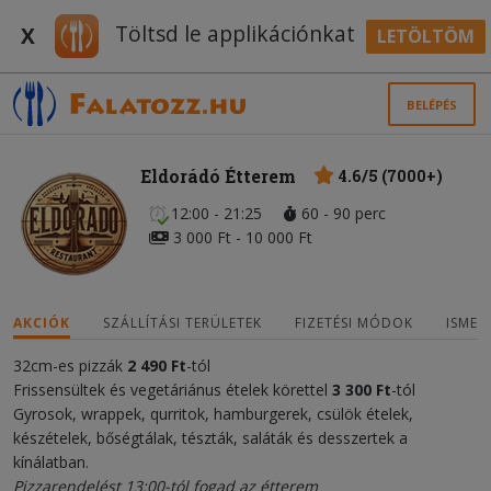
Töltsd le applikációnkat
X
LETÖLTÖM
BELÉPÉS
Eldorádó Étterem
4.6/5 (7000+)
12:00 - 21:25
60 - 90 perc
3 000 Ft - 10 000 Ft
AKCIÓK
SZÁLLÍTÁSI TERÜLETEK
FIZETÉSI MÓDOK
ISMER
32cm-es pizzák
2 490 Ft
-tól
Frissensültek és vegetáriánus ételek körettel
3 300 Ft
-tól
Gyrosok, wrappek, qurritok, hamburgerek, csülök ételek,
készételek, bőségtálak, tészták, saláták és desszertek a
kínálatban.
Pizzarendelést 13:00-tól fogad az étterem