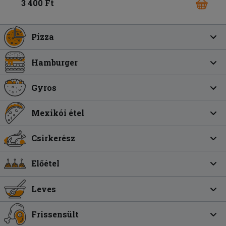
3 400 Ft
Pizza
Hamburger
Gyros
Mexikói étel
Csirkerész
Előétel
Leves
Frissensült