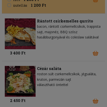
1 200 Ft
nutellás
Rántott csirkemelles qurrito
bacon
rántott csirkemellcsíkok
trappista
sajt
majonéz
BBQ szósz
hasábburgonyával és coleslaw salátával
3 400 Ft
Cézár saláta
roston sült csirkemellcsíkok
jégsaláta
kruton
parmezán sajt
választható öntettel
2 450 Ft