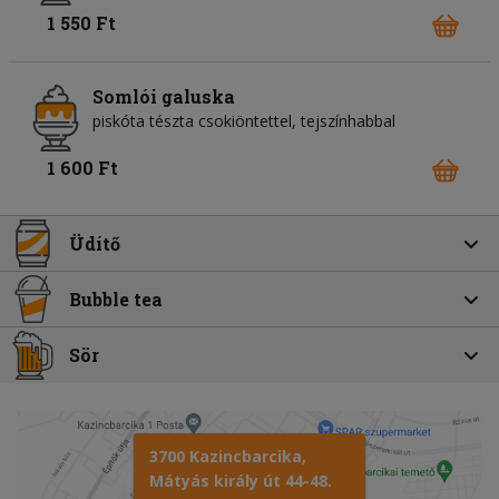
1 550 Ft
Somlói galuska
piskóta tészta csokiöntettel, tejszínhabbal
1 600 Ft
Üdítő
Bubble tea
Sör
3700 Kazincbarcika,
Mátyás király út 44-48.