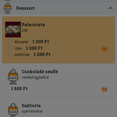
Desszert
Palacsinta
2db
1 200 Ft
áfonyás
1 200 Ft
ízes
1 200 Ft
nutellás
Csokoládé szuflé
vaníliafagylalttal
1 800 Ft
Sajttorta
eperöntettel