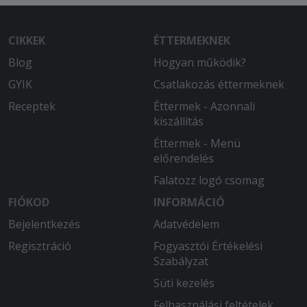
2026-02-08 - Emese:
A pizza savanyú szagú volt,utólag
CIKKEK
ÉTTERMEKNEK
vettük észre , miután ettünk belőle ,
köszönjük a gyomorgörcsöt !
Blog
Hogyan működik?
GYIK
Csatlakozás éttermeknek
2026-01-31 - Gyula:
Gyors, finom, bőséges.
Receptek
Éttermek - Azonnali
kiszállítás
2026-01-03 - :
Éttermek - Menü
Lemaradt a rendelésről, amit pluszba
előrendelés
kertünk és fizettünk.
Falatozz logó csomag
2025-12-30 - Gergő:
FIÓKOD
INFORMÁCIÓ
Finom, diszkrét ráadás gyors szállítás!
Bejelentkezés
Adatvédelem
Csak ajánlani tudom.
Regisztráció
Fogyasztói Értékelési
2025-12-11 - Vivien:
Szabályzat
Időben ki ért a kaja és nagyon finom
Süti kezelés
volt. Ajánlom mindenkinek.
Felhasználási feltételek