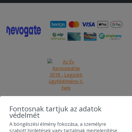
Fontosnak tartjuk az adatok
védelmét
A böngészési élmény fokozása, a személyre
2010-2026 Copyright - Falatozz.hu - Diston-line Kft.
szabott hirdetések vagy tartalmak megjelenítése,