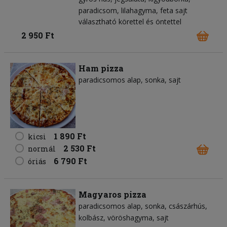
paradicsom
lilahagyma
feta sajt
választható körettel és öntettel
2 950 Ft
Ham pizza
paradicsomos alap
sonka
sajt
1 890 Ft
kicsi
2 530 Ft
normál
6 790 Ft
óriás
Magyaros pizza
paradicsomos alap
sonka
császárhús
kolbász
vöröshagyma
sajt