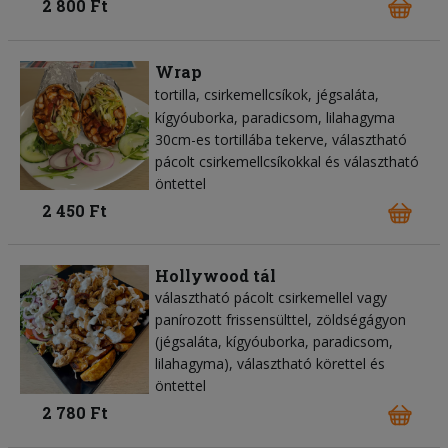
2 800 Ft
Wrap
tortilla
csirkemellcsíkok
jégsaláta
kígyóuborka
paradicsom
lilahagyma
30cm-es tortillába tekerve, választható
pácolt csirkemellcsíkokkal és választható
öntettel
2 450 Ft
Hollywood tál
választható pácolt csirkemellel vagy
panírozott frissensülttel, zöldségágyon
(jégsaláta, kígyóuborka, paradicsom,
lilahagyma), választható körettel és
öntettel
2 780 Ft