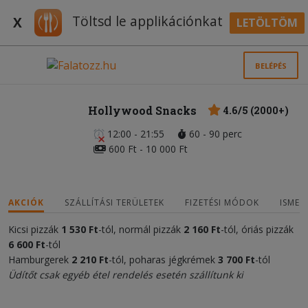
Töltsd le applikációnkat
X
LETÖLTÖM
BELÉPÉS
Hollywood Snacks
4.6/5 (2000+)
12:00 - 21:55
60 - 90 perc
600 Ft - 10 000 Ft
AKCIÓK
SZÁLLÍTÁSI TERÜLETEK
FIZETÉSI MÓDOK
ISMER
Kicsi pizzák
1 530 Ft
-tól, normál pizzák
2 160 Ft
-tól, óriás pizzák
6 600 Ft
-tól
Hamburgerek
2 210 Ft
-tól, poharas jégkrémek
3 700 Ft
-tól
Üdítőt csak egyéb étel rendelés esetén szállítunk ki