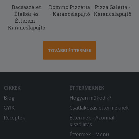
Nagyon finom volt
Bacsaszelet
Domino Pizzéria
Pizza Galéria -
Ételbár és
- Karancslapujtő
Karancslapujtő
2025-10-03 - Szabina:
Étterem -
Nagyon lassú kiszállítás, hidegen
Karancslapujtő
kaptuk meg a pizzát
2025-09-26 - Szabolcs:
TOVÁBBI ÉTTERMEK
Jó volt a burger, csak egy kicsit kicsi
2025-08-05 - Péter:
-
CIKKEK
ÉTTERMEKNEK
2025-07-01 - Gábor:
Finom volt...
Blog
Hogyan működik?
GYIK
Csatlakozás éttermeknek
2025-06-29 - Viktória:
Az ételt 1906 kor rendeltem. 1 óra 38
Receptek
Éttermek - Azonnali
perc elteltével a diszpécser telefonon
kiszállítás
elmondta, hogy az étel készen várja a
Éttermek - Menü
futárt. 2115 perckor újra hívtam őket.