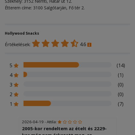
Székhely: 3152 Nemti, Határ út 12.
Étterem címe: 3100 Salgótarján, Fő tér 2.
Hollywood Snacks
4.6
Értékelések:
5
(14)
4
(1)
3
(0)
2
(0)
1
(7)
2026-04-19 - Attila:
2005-kor rendeltem az ételt és 2229-