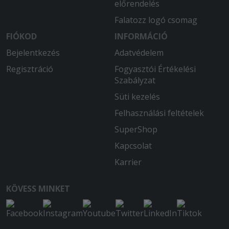
előrendelés
Akik elmondták hogy a futárra kell
várni még mindig. Majd az étel
Falatozz logó csomag
2203perckor megérkezett. Hidegen.
FIÓKOD
INFORMÁCIÓ
Elfogathatatlan állapotban mint ízre és
Bejelentkezés
Adatvédelem
kinézetre is. Nem mellesleg az ételt már
nem is jó magam vettem át, hiszen
Regisztráció
Fogyasztói Értékelési
telefonon is jeleztem hogy utazunk el.
Szabályzat
Így a szülinapi vacsora teljes kudarcba
Süti kezelés
fulladt. Ezt a holnapi napon
személyesen jelzem
Felhasználási feltételek
SuperShop
Kapcsolat
Karrier
KÖVESS MINKET