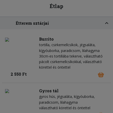
Étlap
Étterem sztárjai
Burrito
tortilla
csirkemellcsíkok
jégsaláta
kígyóuborka
paradicsom
lilahagyma
30cm-es tortillába tekerve, választható
pácolt csirkemellcsíkokkal, választható
körettel és öntettel
2 550 Ft
Gyros tál
gyros hús
jégsaláta
kígyóuborka
paradicsom
lilahagyma
választható körettel és öntettel