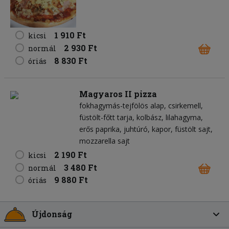
1 910 Ft
kicsi
2 930 Ft
normál
8 830 Ft
óriás
Magyaros II pizza
fokhagymás-tejfölös alap
csirkemell
füstölt-főtt tarja
kolbász
lilahagyma
erős paprika
juhtúró
kapor
füstölt sajt
mozzarella sajt
2 190 Ft
kicsi
3 480 Ft
normál
9 880 Ft
óriás
Újdonság