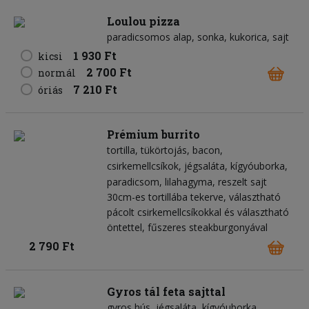
Loulou pizza
paradicsomos alap
sonka
kukorica
sajt
1 930 Ft
kicsi
2 700 Ft
normál
7 210 Ft
óriás
Prémium burrito
tortilla
tükörtojás
bacon
csirkemellcsíkok
jégsaláta
kígyóuborka
paradicsom
lilahagyma
reszelt sajt
30cm-es tortillába tekerve, választható
pácolt csirkemellcsíkokkal és választható
öntettel, fűszeres steakburgonyával
2 790 Ft
Gyros tál feta sajttal
gyros hús
jégsaláta
kígyóuborka