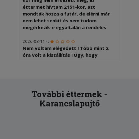
kor még nem érkezett meg, az
éttermet hívtam 2151-kor, azt
mondták hozza a futár, de elérni már
nem lehet senkit és nem tudom
megérkezik-e egyáltalán a rendelés
2026-03-11 - :
Nem voltam elégedett ! Több mint 2
óra volt a kiszállítás ! Úgy, hogy
helyben lakom !
2025-11-18 - Viktor:
Gyors kiszállítás, kedves futár, a gyros
tál nagyon finom, csak ajánlani tudom.
További éttermek -
Karancslapujtő
2025-10-29 - Szilvia:
Az étel nagyon finom volt. A futár pedig
tisztelettudó és kedves. Köszönöm
szépen.
2025-10-27 - Gábor: