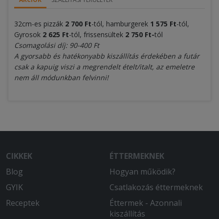
32cm-es pizzák
2 700 Ft
-tól, hamburgerek
1 575 Ft
-tól,
Gyrosok
2 625 Ft
-tól, frissensültek
2 750 Ft-
tól
Csomagolási díj: 90-400 Ft
A gyorsabb és hatékonyabb kiszállítás érdekében a futár
csak a kapuig viszi a megrendelt ételt/italt, az emeletre
nem áll módunkban felvinni!
CIKKEK
ÉTTERMEKNEK
Blog
Hogyan működik?
GYIK
Csatlakozás éttermeknek
Receptek
Éttermek - Azonnali
kiszállítás