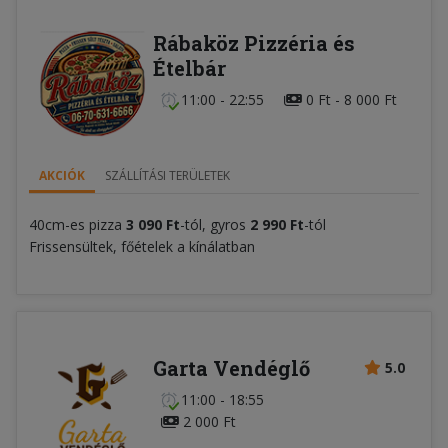
Rábaköz Pizzéria és
Ételbár
11:00 - 22:55
0 Ft - 8 000 Ft
AKCIÓK
SZÁLLÍTÁSI TERÜLETEK
40cm-es pizza
3 090 Ft
-tól, gyros
2 990 Ft
-tól
Frissensültek, főételek a kínálatban
Garta Vendéglő
5.0
11:00 - 18:55
2 000 Ft