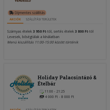
Díjmentes szállítás
AKCIÓK
SZÁLLÍTÁSI TERÜLETEK
Szárnyas ételek
3
95
0 Ft
-tól, sertés ételek
3
80
0 Ft
-tól
Levesek, bőségtálak a kínálatban
Menü kiszállítás 11:00-15:00 között történik
Holiday Palacsintázó &
Ételbár
11:00 - 21:25
4 000 Ft - 8 000 Ft
AKCIÓK
SZÁLLÍTÁSI TERÜLETEK