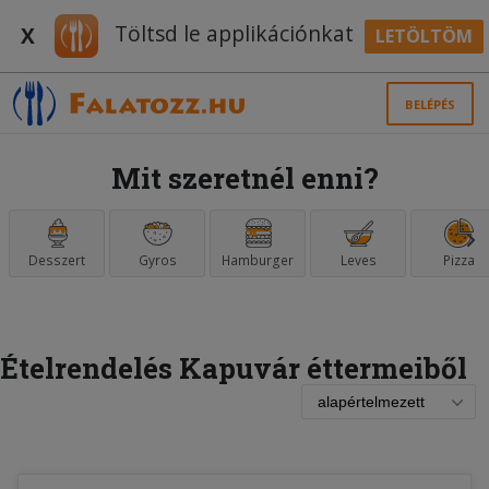
Töltsd le applikációnkat
X
LETÖLTÖM
BELÉPÉS
Mit szeretnél enni?
Desszert
Gyros
Hamburger
Leves
Pizza
Ételrendelés Kapuvár éttermeiből