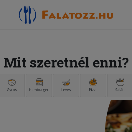
Mit szeretnél enni?
Gyros
Hamburger
Leves
Pizza
Saláta