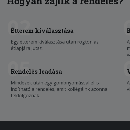
Hogyan zajlik a rendelés?
02
Étterem kiválasztása
Egy étterem kiválasztása után rögtön az
A
étlapjára jutsz.
m
v
05
Rendelés leadása
Mindezek után egy gombnyomással el is
A
indítható a rendelés, amit kollégáink azonnal
v
feldolgoznak.