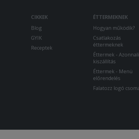
CIKKEK
ÉTTERMEKNEK
Blog
Hogyan működik?
GYIK
Csatlakozás
éttermeknek
Receptek
Éttermek - Azonnali
kiszállítás
Éttermek - Menü
előrendelés
Falatozz logó csom