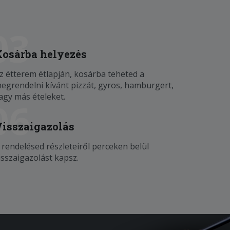
03
Kosárba helyezés
z étterem étlapján, kosárba teheted a
egrendelni kívánt pizzát, gyros, hamburgert,
agy más ételeket.
06
Visszaigazolás
 rendelésed részleteiről perceken belül
isszaigazolást kapsz.