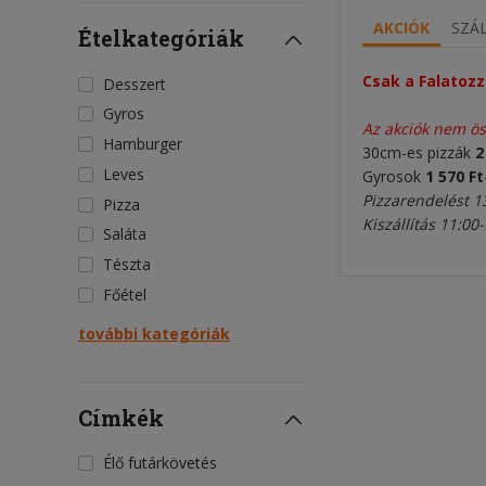
AKCIÓK
SZÁL
Ételkategóriák
Csak a Falatozz
Desszert
Gyros
Az akciók nem ö
Hamburger
30cm-es pizzák
2
Leves
Gyrosok
1 570 Ft
Pizzarendelést 1
Pizza
Kiszállítás 11:00-
Saláta
Tészta
Főétel
további kategóriák
Címkék
Élő futárkövetés