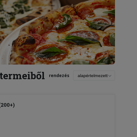
ttermeiből
rendezés
 (200+)