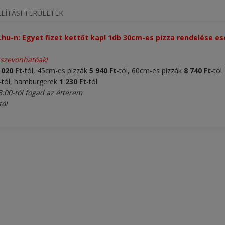
LÍTÁSI TERÜLETEK
.hu-n: Egyet fizet kettőt kap! 1db 30cm-es pizza rendelése 
sszevonhatóak!
 020 Ft
-tól, 45cm-es pizzák
5 940 Ft
-tól, 60cm-es pizzák
8 740 Ft
-tól
-tól, hamburgerek
1 230 Ft
-tól
3:00-tól fogad az étterem
tól