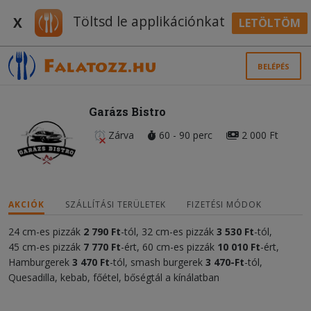
Töltsd le applikációnkat
X
LETÖLTÖM
BELÉPÉS
Garázs Bistro
Zárva
60 - 90 perc
2 000 Ft
AKCIÓK
SZÁLLÍTÁSI TERÜLETEK
FIZETÉSI MÓDOK
24 cm-es pizzák
2 790 Ft
-tól, 32 cm-es pizzák
3 530 Ft
-tól,
45 cm-es pizzák
7 770 Ft
-ért, 60 cm-es pizzák
10 010 Ft
-ért,
Hamburgerek
3 470 Ft
-tól, smash burgerek
3 470-Ft
-tól,
Quesadilla, kebab, főétel, bőségtál a kínálatban