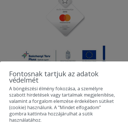
Fontosnak tartjuk az adatok
védelmét
A böngészési élmény fokozása, a személyre
2010-2026 Copyright - Falatozz.hu - Diston-line Kft.
szabott hirdetések vagy tartalmak megjelenítése,
valamint a forgalom elemzése érdekében sütiket
Pizza, gyros, hamburger, menük kedvező áron, egy helyen az összes
(cookie) használunk. A "Mindet elfogadom"
étterem ajánlata.
gombra kattintva hozzájárulhat a sütik
használatához.