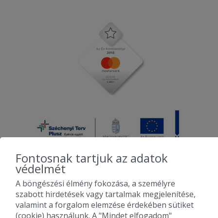
Fontosnak tartjuk az adatok
védelmét
A böngészési élmény fokozása, a személyre
2010-2026 Copyright - Falatozz.hu - Diston-line Kft.
szabott hirdetések vagy tartalmak megjelenítése,
valamint a forgalom elemzése érdekében sütiket
Pizza, gyros, hamburger, menük kedvező áron, egy helyen az összes
(cookie) használunk. A "Mindet elfogadom"
étterem ajánlata.