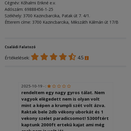
Cégnév: Kőhalmi Erikné e.v.
Adószám: 69888456-1-25
Székhely: 3700 Kazincbarcika, Patak út 7. 4/1.
Étterem címe: 3700 Kazincbarcika, Mikszáth Kálmán út 17/B
Családi Falatozó
4.5
Értékelések:
2025-10-19 - :
rendeltem egy nagy gyros tálat. Nem
vagyok elègedett nem is olyan volt
mint a képen a krumpli szét volt ázva.
Raktak bele 2db vékony uborkát és 1
vekony szelet paradicsomot! 5300ftért
kaptunk 2000ft ertekü kajat ami még
csak nem is volt jó!