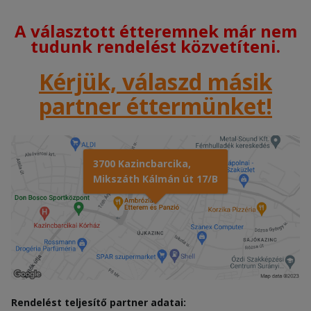
A választott étteremnek már nem
tudunk rendelést közvetíteni.
Kérjük, válaszd másik
partner éttermünket!
3700 Kazincbarcika,
Mikszáth Kálmán út 17/B
Rendelést teljesítő partner adatai: