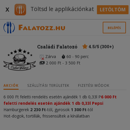
Töltsd le applikációnkat
X
LETÖLTÖM
BELÉPÉS
Családi Falatozó
4.5/5 (300+)
Zárva
60 - 90 perc
2 000 Ft - 3 500 Ft
AKCIÓK
SZÁLLÍTÁSI TERÜLETEK
FIZETÉSI MÓDOK
6 000 Ft feletti rendelés esetén ajándék 1 db 0,33l P
6 000 Ft
feletti rendelés esetén ajándék 1 db 0,33l Pepsi
Hamburgerek
2 230 Ft
-tól, gyrosok
1
300 Ft
-tól
Hot-dogok, tortillák, frissensültek a kínálatban