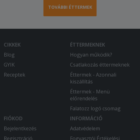
TOVÁBBI ÉTTERMEK
CIKKEK
ÉTTERMEKNEK
Blog
Hogyan működik?
GYIK
Csatlakozás éttermeknek
Receptek
Éttermek - Azonnali
kiszállítás
Éttermek - Menü
előrendelés
Falatozz logó csomag
FIÓKOD
INFORMÁCIÓ
Bejelentkezés
Adatvédelem
Regisztráció
Fogyasztói Értékelési